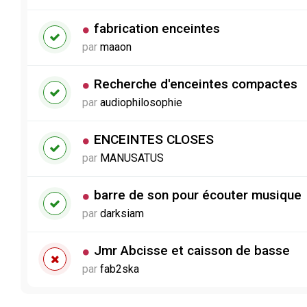
fabrication enceintes
par
maaon
Recherche d'enceintes compactes
par
audiophilosophie
ENCEINTES CLOSES
par
MANUSATUS
barre de son pour écouter musique
par
darksiam
Jmr Abcisse et caisson de basse
par
fab2ska