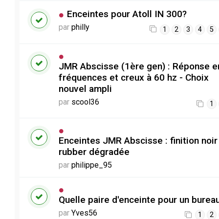
Enceintes pour Atoll IN 300?
par
philly
1
2
3
4
5
JMR Abscisse (1ère gen) : Réponse e
fréquences et creux à 60 hz - Choix
nouvel ampli
par
scool36
1
Enceintes JMR Abscisse : finition noir
rubber dégradée
par
philippe_95
Quelle paire d'enceinte pour un bureau
par
Yves56
1
2