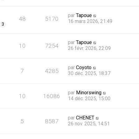
par
Tapoue
48
5170
16 mars 2026, 21:49
3
par
Tapoue
10
7254
26 févr. 2026, 22:09
par
Coyoto
7
4285
30 déc. 2025, 18:37
par
Minorswing
10
16086
14 déc. 2025, 15:00
par
CHENET
5
8587
26 nov. 2025, 14:51