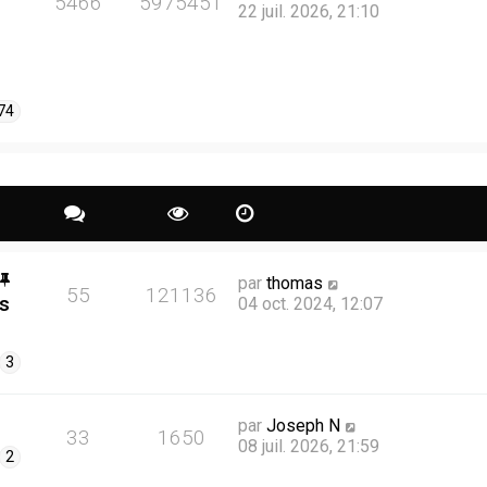
5466
5975451
22 juil. 2026, 21:10
74
par
thomas
55
121136
es
04 oct. 2024, 12:07
3
par
Joseph N
33
1650
08 juil. 2026, 21:59
2