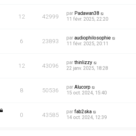
par
Padawan38
12
42999
11 févr. 2025, 22:20
par
audiophilosophie
6
23893
11 févr. 2025, 20:11
par
thinlizzy
12
43096
22 janv. 2025, 18:28
par
Alucorp
8
50536
15 oct. 2024, 15:40
par
fab2ska
0
43585
14 oct. 2024, 12:39