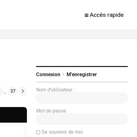
Accès rapide
Connexion
•
M’enregistrer
Nom d’utilisateur :
…
37
Suivante
Mot de passe :
Se souvenir de moi