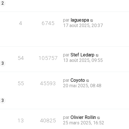
2
par
laguespa
4
6745
17 août 2025, 20:37
par
Stef Ledarp
54
105757
13 août 2025, 09:55
3
par
Coyoto
55
45593
20 mai 2025, 08:48
3
par
Olivier Rollin
13
40825
25 mars 2025, 16:52