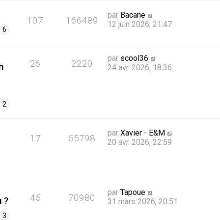
par
Bacane
107
166489
12 juin 2026, 21:47
6
par
scool36
26
2220
n
24 avr. 2026, 18:36
2
par
Xavier - E&M
17
55798
20 avr. 2026, 22:59
par
Tapoue
45
70980
 ?
31 mars 2026, 20:51
3