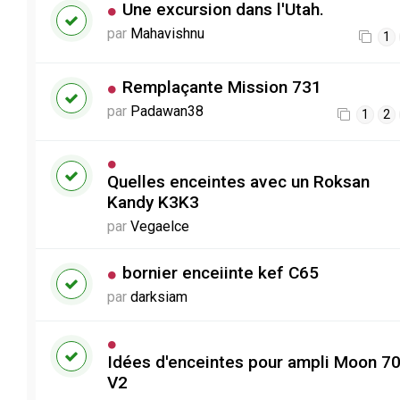
Une excursion dans l'Utah.
par
Mahavishnu
1
Remplaçante Mission 731
par
Padawan38
1
2
Quelles enceintes avec un Roksan
Kandy K3K3
par
Vegaelce
bornier enceiinte kef C65
par
darksiam
Idées d'enceintes pour ampli Moon 70
V2