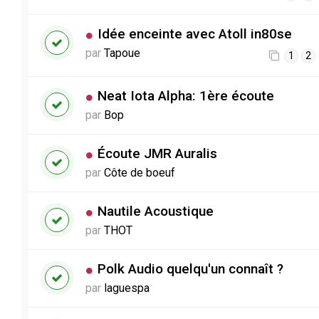
Idée enceinte avec Atoll in80se
par
Tapoue
1
2
Neat Iota Alpha: 1ère écoute
par
Bop
Écoute JMR Auralis
par
Côte de boeuf
Nautile Acoustique
par
THOT
Polk Audio quelqu'un connaît ?
par
laguespa