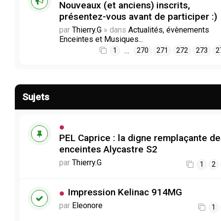
Nouveaux (et anciens) inscrits,
présentez-vous avant de participer :)
par
Thierry.G
» dans
Actualités, évènements
Enceintes et Musiques...
…
1
270
271
272
273
2
Sujets
PEL Caprice : la digne remplaçante d
enceintes Alycastre S2
par
Thierry.G
1
2
Impression Kelinac 914MG
par
Eleonore
1