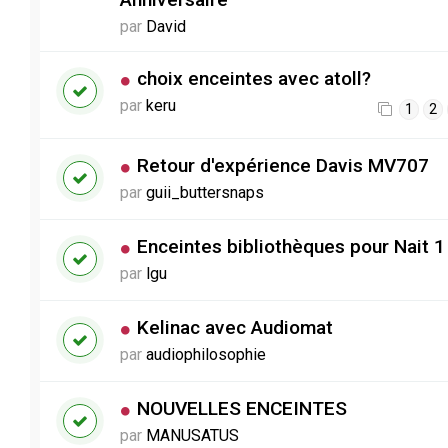
par
David
choix enceintes avec atoll?
par
keru
1
2
Retour d'expérience Davis MV707
par
guii_buttersnaps
Enceintes bibliothèques pour Nait 1
par
lgu
Kelinac avec Audiomat
par
audiophilosophie
NOUVELLES ENCEINTES
par
MANUSATUS