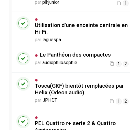
par
plhjunior
1
Utilisation d'une enceinte centrale en
Hi-Fi.
par
laguespa
Le Panthéon des compactes
par
audiophilosophie
1
2
Tosca(GKF) bientôt remplacées par
Helix (Odeon audio)
par
JPHDT
1
2
PEL Quattro r+ serie 2 & Quattro
Anniversaire