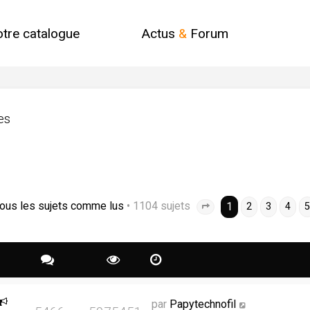
otre catalogue
Actus
&
Forum
es
ous les sujets comme lus
• 1104 sujets
1
2
3
4
5
Page
1
sur
37
par
Papytechnofil