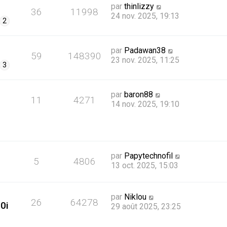
par
thinlizzy
36
11998
24 nov. 2025, 19:13
2
par
Padawan38
59
148390
23 nov. 2025, 11:25
3
par
baron88
11
4271
14 nov. 2025, 19:10
par
Papytechnofil
5
4806
13 oct. 2025, 15:03
par
Niklou
26
64278
0i
29 août 2025, 23:25