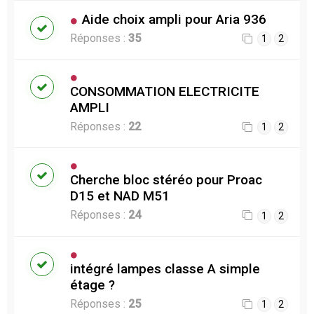
Aide choix ampli pour Aria 936
Réponses :
35
1
2
CONSOMMATION ELECTRICITE
AMPLI
Réponses :
22
1
2
Cherche bloc stéréo pour Proac
D15 et NAD M51
Réponses :
24
1
2
intégré lampes classe A simple
étage ?
Réponses :
25
1
2