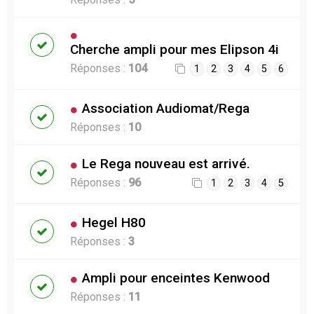
Cherche ampli pour mes Elipson 4i
Réponses :
104
1
2
3
4
5
6
Association Audiomat/Rega
Réponses :
10
Le Rega nouveau est arrivé.
Réponses :
96
1
2
3
4
5
Hegel H80
Réponses :
3
Ampli pour enceintes Kenwood
Réponses :
11