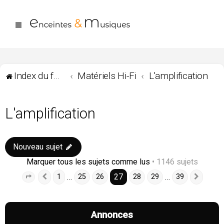
Index du forum
Matériels Hi-Fi
L'amplification
L'amplification
Nouveau sujet
Marquer tous les sujets comme lus
• 1146 sujets
27
…
…
1
25
26
28
29
39
Page
27
Précédente
sur
39
Suiva
Annonces