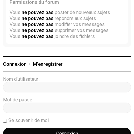
Permissions du forum
Vous
ne pouvez pas
poster de nouveaux sujets
Vous
ne pouvez pas
répondre aux sujets
Vous
ne pouvez pas
modifier vos messages
Vous
ne pouvez pas
supprimer vos messages
Vous
ne pouvez pas
joindre des fichiers
Connexion
•
M’enregistrer
Nom d’utilisateur :
Mot de passe :
Se souvenir de moi