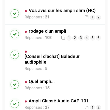
Vos avis sur les ampli slim (HC)
Réponses :
21
1
2
rodage d'un ampli
Réponses :
103
1
2
3
4
5
6
[Conseil d'achat] Baladeur
audiophile
Réponses :
5
Quel ampli...
Réponses :
15
Ampli Classé Audio CAP 101
Réponses :
27
1
2