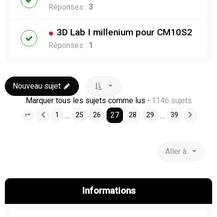
Réponses :
3
3D Lab I millenium pour CM10S2
Réponses :
1
Nouveau sujet
Marquer tous les sujets comme lus
• 1146 sujets
27
…
…
1
25
26
28
29
39
Page
27
Précédente
sur
39
Suiva
Aller à
Informations