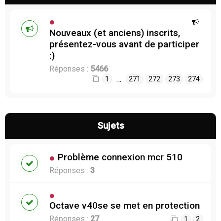
Nouveaux (et anciens) inscrits,
présentez-vous avant de participer
:)
Réponses :
5466
…
1
271
272
273
274
Sujets
Problème connexion mcr 510
Réponses :
3
Octave v40se se met en protection
Réponses :
27
1
2