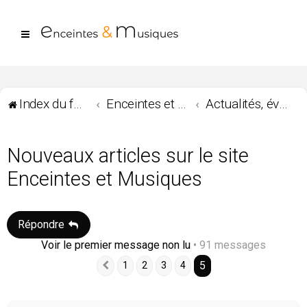
Index du forum
Enceintes et Musiques
Actualités, évènements Enceintes et Musiques...
Nouveaux articles sur le site
Enceintes et Musiques
Répondre
Voir le premier message non lu
• 91 messages
5
1
2
3
4
Précédente