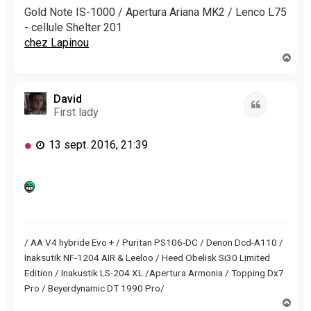
n
Gold Note IS-1000 / Apertura Ariana MK2 / Lenco L75
o
- cellule Shelter 201
n
chez Lapinou
l
H
u
a
u
t
David
Citation
First lady
M
13 sept. 2016, 21:39
e
s
s
a
g
e
n
/ AA V4 hybride Evo + / Puritan PS106-DC / Denon Dcd-A110 /
o
Inaksutik NF-1204 AIR & Leeloo / Heed Obelisk Si30 Limited
n
Edition / Inakustik LS-204 XL /Apertura Armonia / Topping Dx7
l
Pro / Beyerdynamic DT 1990 Pro/
u
H