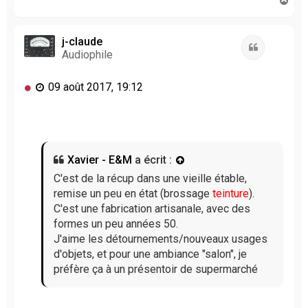
a
u
t
j-claude
Citation
Audiophile
M
09 août 2017, 19:12
e
s
s
a
g
Xavier - E&M
a écrit :
e
n
C'est de la récup dans une vieille étable,
o
remise un peu en état (brossage
teinture
).
n
C'est une fabrication artisanale, avec des
l
formes un peu années 50.
u
J'aime les détournements/nouveaux usages
d'objets, et pour une ambiance "salon", je
préfère ça à un présentoir de supermarché