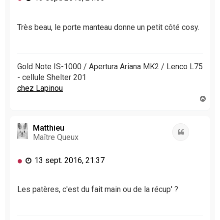
e
s
s
Très beau, le porte manteau donne un petit côté cosy.
a
g
e
n
Gold Note IS-1000 / Apertura Ariana MK2 / Lenco L75
o
- cellule Shelter 201
n
chez Lapinou
l
H
u
a
u
t
Matthieu
Citation
Maître Queux
M
13 sept. 2016, 21:37
e
s
s
Les patères, c'est du fait main ou de la récup' ?
a
g
e