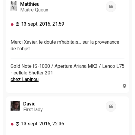
t
Matthieu
Citation
Maître Queux
M
13 sept. 2016, 21:59
e
s
s
Merci Xavier, le doute m'habitais... sur la provenance
a
de l'objet.
g
e
n
Gold Note IS-1000 / Apertura Ariana MK2 / Lenco L75
o
- cellule Shelter 201
n
chez Lapinou
l
H
u
a
u
t
David
Citation
First lady
M
13 sept. 2016, 22:36
e
s