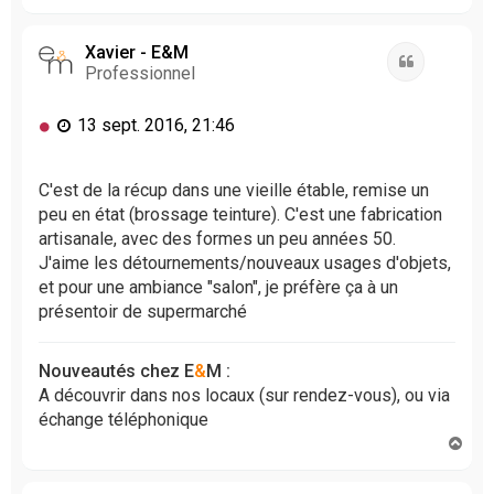
a
u
t
Xavier - E&M
Citation
Professionnel
M
13 sept. 2016, 21:46
e
s
s
C'est de la récup dans une vieille étable, remise un
a
peu en état (brossage teinture). C'est une fabrication
g
artisanale, avec des formes un peu années 50.
e
J'aime les détournements/nouveaux usages d'objets,
n
et pour une ambiance "salon", je préfère ça à un
o
présentoir de supermarché
n
l
u
Nouveautés chez E
&
M :
A découvrir dans nos locaux (sur rendez-vous), ou via
échange téléphonique
H
a
u