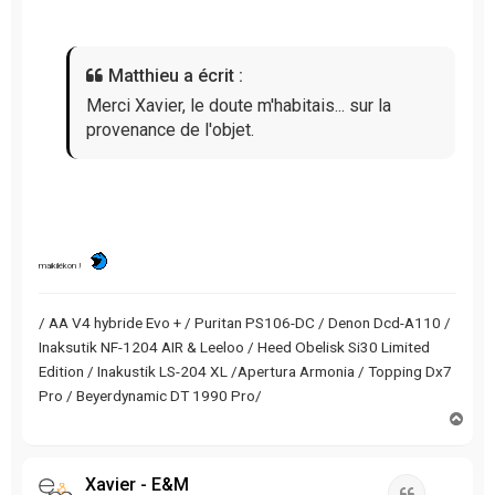
s
a
g
Matthieu a écrit :
e
n
Merci Xavier, le doute m'habitais... sur la
o
provenance de l'objet.
n
l
u
maikilékon !
/ AA V4 hybride Evo + / Puritan PS106-DC / Denon Dcd-A110 /
Inaksutik NF-1204 AIR & Leeloo / Heed Obelisk Si30 Limited
Edition / Inakustik LS-204 XL /Apertura Armonia / Topping Dx7
Pro / Beyerdynamic DT 1990 Pro/
H
a
u
t
Xavier - E&M
Citation