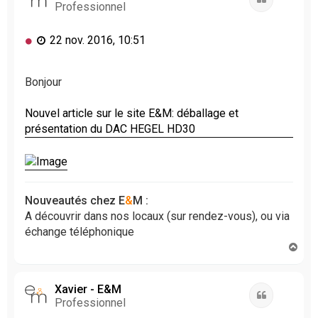
Professionnel
M
22 nov. 2016, 10:51
e
s
s
Bonjour
a
g
Nouvel article sur le site E&M: déballage et
e
présentation du DAC HEGEL HD30
n
o
n
l
u
Nouveautés chez E
&
M :
A découvrir dans nos locaux (sur rendez-vous), ou via
échange téléphonique
H
a
u
t
Xavier - E&M
Citation
Professionnel