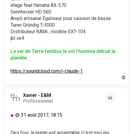
étage final Yamaha AX-570
Sennheiser HD 560
Ampli artisanal Égaliseur pour caisson de basse
Tuner Gründig T-3000
Distributeur RAMi , modèle EXT-104
jbl xe4
Le ver de Terre fertilise le sol l’homme détruit la
planète
https://soundcloud.com/j-claude-1
H
a
u
t
Xavier - E&M
Citation
Professionnel
M
31 août 2017, 18:15
e
s
s
Des fois, la teinte est acceptable (c'est moi qui