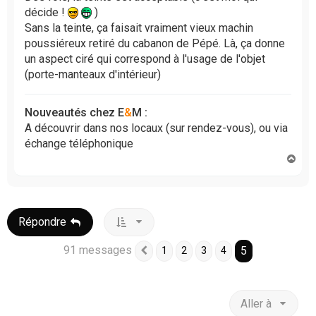
a
décide !
)
g
Sans la teinte, ça faisait vraiment vieux machin
e
poussiéreux retiré du cabanon de Pépé. Là, ça donne
n
un aspect ciré qui correspond à l'usage de l'objet
o
(porte-manteaux d'intérieur)
n
l
u
Nouveautés chez E
&
M :
A découvrir dans nos locaux (sur rendez-vous), ou via
échange téléphonique
H
a
u
t
Répondre
91 messages
5
1
2
3
4
Précédente
Aller à