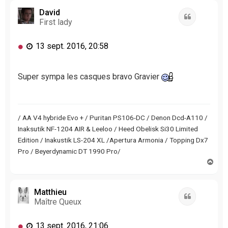
David
Citation
First lady
M
13 sept. 2016, 20:58
e
s
s
Super sympa les casques bravo Gravier
a
g
e
n
/ AA V4 hybride Evo + / Puritan PS106-DC / Denon Dcd-A110 /
o
Inaksutik NF-1204 AIR & Leeloo / Heed Obelisk Si30 Limited
n
Edition / Inakustik LS-204 XL /Apertura Armonia / Topping Dx7
l
Pro / Beyerdynamic DT 1990 Pro/
u
H
a
u
t
Matthieu
Citation
Maître Queux
M
13 sept. 2016, 21:06