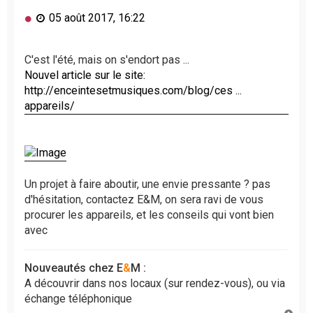
M
05 août 2017, 16:22
e
s
s
C'est l'été, mais on s'endort pas ...
a
Nouvel article sur le site:
g
http://enceintesetmusiques.com/blog/ces ...
e
appareils/
n
o
n
l
u
Un projet à faire aboutir, une envie pressante ? pas
d'hésitation, contactez E&M, on sera ravi de vous
procurer les appareils, et les conseils qui vont bien
avec
Nouveautés chez E
&
M :
A découvrir dans nos locaux (sur rendez-vous), ou via
échange téléphonique
H