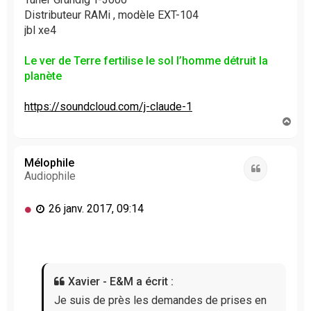
Distributeur RAMi , modèle EXT-104
jbl xe4
Le ver de Terre fertilise le sol l’homme détruit la
planète
https://soundcloud.com/j-claude-1
H
a
u
t
Mélophile
Citation
Audiophile
M
26 janv. 2017, 09:14
e
s
s
a
g
Xavier - E&M a écrit :
e
n
Je suis de près les demandes de prises en