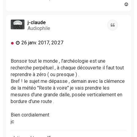
H
a
u
t
j-claude
Citation
Audiophile
M
26 janv. 2017, 20:27
e
s
s
Bonsoir tout le monde , l'archéologie est une
a
recherche perpétuel , à chaque découverte il faut tout
g
reprendre à zéro ( ou presque ) .
e
Bref ! le sujet me dépasse , demain avec la clémence
n
de la météo ''Reste à voire'' je vais prendre les
o
mesures d'une grande dalle, posée verticalement en
n
l
bordure d'une route .
u
Bien cordialement
jc