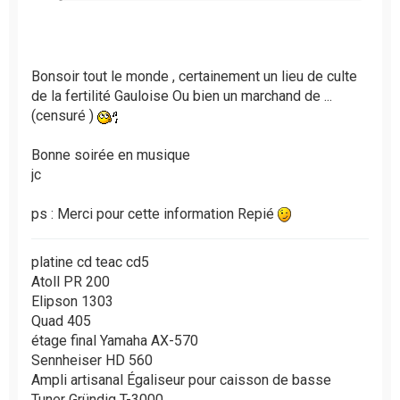
l
u
Bonsoir tout le monde , certainement un lieu de culte
de la fertilité Gauloise Ou bien un marchand de ...
(censuré )
Bonne soirée en musique
jc
ps : Merci pour cette information Repié
platine cd teac cd5
Atoll PR 200
Elipson 1303
Quad 405
étage final Yamaha AX-570
Sennheiser HD 560
Ampli artisanal Égaliseur pour caisson de basse
Tuner Gründig T-3000