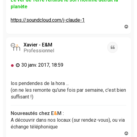
planète
https://soundcloud.com/j-claude-1
H
a
u
t
Xavier - E&M
Citation
Professionnel
M
30 janv. 2017, 18:59
e
s
s
los pendendes de la hora ...
a
(on ne les remonte qu'une fois par semaine, c'est bien
g
suffisant !)
e
n
o
Nouveautés chez E
&
M :
n
A découvrir dans nos locaux (sur rendez-vous), ou via
l
échange téléphonique
u
H