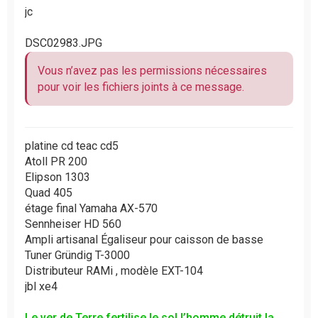
n
jc
o
n
l
DSC02983.JPG
u
Vous n’avez pas les permissions nécessaires
pour voir les fichiers joints à ce message.
platine cd teac cd5
Atoll PR 200
Elipson 1303
Quad 405
étage final Yamaha AX-570
Sennheiser HD 560
Ampli artisanal Égaliseur pour caisson de basse
Tuner Gründig T-3000
Distributeur RAMi , modèle EXT-104
jbl xe4
Le ver de Terre fertilise le sol l’homme détruit la