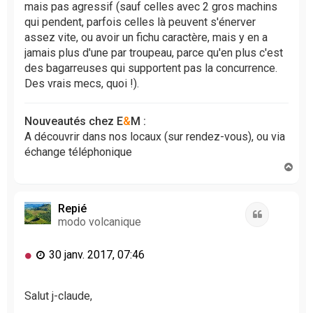
a
mais pas agressif (sauf celles avec 2 gros machins
g
qui pendent, parfois celles là peuvent s'énerver
e
assez vite, ou avoir un fichu caractère, mais y en a
n
jamais plus d'une par troupeau, parce qu'en plus c'est
o
des bagarreuses qui supportent pas la concurrence.
n
l
Des vrais mecs, quoi !).
u
Nouveautés chez E
&
M :
A découvrir dans nos locaux (sur rendez-vous), ou via
échange téléphonique
H
a
u
t
Repié
Citation
modo volcanique
M
30 janv. 2017, 07:46
e
s
s
Salut j-claude,
a