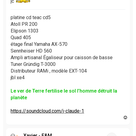
jc
platine cd teac cd5
Atoll PR 200
Elipson 1303
Quad 405
étage final Yamaha AX-570
Sennheiser HD 560
Ampli artisanal Égaliseur pour caisson de basse
Tuner Gründig T-3000
Distributeur RAMi , modèle EXT-104
jbl xe4
Le ver de Terre fertilise le sol l’homme détruit la
planète
https://soundcloud.com/j-claude-1
H
a
u
t
Xavier - E&M