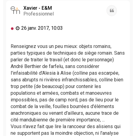
u
t
Xavier - E&M
Citation
Professionnel
M
26 janv. 2017, 10:03
e
s
s
Renseignez vous un peu mieux: objets romains,
a
parties typiques de techniques de siège romain. Sans
g
parler de traiter le travail (et donc le personnage)
e
André Berthier de farfelu, sans considérer
n
l'infaisabilité d'Alesia à Alise (colline pas escarpée,
o
sans abrupts ni rivières infranchissables, colline bien
n
l
trop petite (de beaucoup) pour contenir les
u
populations et armées, combats et manoeuvres
impossibles, pas de camp nord, pas de lieu pour le
combat de la veille, fouilles bourrées d'éléments
anachroniques ou venant d'ailleurs, aucune trace de
cité mandubienne de première importance, ...
Vous n'avez fait que lire la rancoeur des alisiens qui
ne supportent pas la moindre objection, ni l'analyse