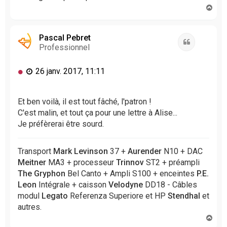
H
a
u
t
Pascal Pebret
Citation
Professionnel
M
26 janv. 2017, 11:11
e
s
s
Et ben voilà, il est tout fâché, l'patron !
a
C'est malin, et tout ça pour une lettre à Alise...
g
Je préfèrerai être sourd.
e
n
o
Transport
Mark Levinson
37 +
Aurender
N10 + DAC
n
Meitner
MA3 + processeur
Trinnov
ST2 + préampli
l
The Gryphon
Bel Canto + Ampli S100 + enceintes
P.E.
u
Leon
Intégrale + caisson
Velodyne
DD18 - Câbles
modul
Legato
Referenza Superiore et HP
Stendhal
et
autres.
H
a