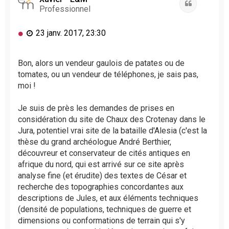
Citation
Professionnel
M
23 janv. 2017, 23:30
e
s
s
Bon, alors un vendeur gaulois de patates ou de
a
tomates, ou un vendeur de téléphones, je sais pas,
g
moi !
e
n
Je suis de près les demandes de prises en
o
considération du site de Chaux des Crotenay dans le
n
l
Jura, potentiel vrai site de la bataille d'Alesia (c'est la
u
thèse du grand archéologue André Berthier,
découvreur et conservateur de cités antiques en
afrique du nord, qui est arrivé sur ce site après
analyse fine (et érudite) des textes de César et
recherche des topographies concordantes aux
descriptions de Jules, et aux éléments techniques
(densité de populations, techniques de guerre et
dimensions ou conformations de terrain qui s'y