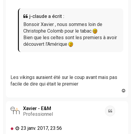
s
a
g
j-claude a écrit :
e
n
Bonsoir Xavier , nous sommes loin de
o
Christophe Colomb pour le tabac
n
Bien que les celtes sont les premiers à avoir
l
découvert l'Amérique
u
Les vikings auraient été sur le coup avant mais pas
facile de dire qui était le premier
H
a
u
t
Xavier - E&M
Citation
Professionnel
M
23 janv. 2017, 23:56
e