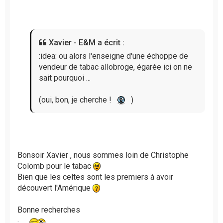
s
s
a
g
Xavier - E&M a écrit :
e
n
:idea: ou alors l'enseigne d'une échoppe de
o
vendeur de tabac allobroge, égarée ici on ne
n
sait pourquoi ...
l
u
(oui, bon, je cherche !
)
Bonsoir Xavier , nous sommes loin de Christophe
Colomb pour le tabac
Bien que les celtes sont les premiers à avoir
découvert l'Amérique
Bonne recherches