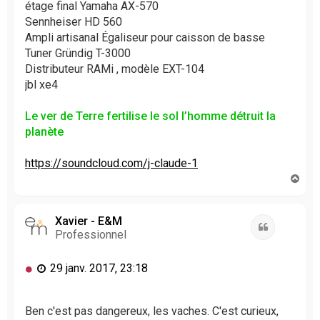
étage final Yamaha AX-570
Sennheiser HD 560
Ampli artisanal Égaliseur pour caisson de basse
Tuner Gründig T-3000
Distributeur RAMi , modèle EXT-104
jbl xe4
Le ver de Terre fertilise le sol l’homme détruit la
planète
https://soundcloud.com/j-claude-1
H
a
u
t
Xavier - E&M
Citation
Professionnel
M
29 janv. 2017, 23:18
e
s
s
Ben c'est pas dangereux, les vaches. C'est curieux,