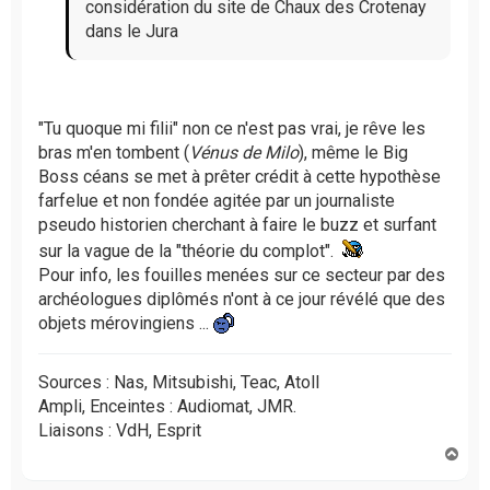
o
considération du site de Chaux des Crotenay
n
dans le Jura
l
u
"Tu quoque mi filii" non ce n'est pas vrai, je rêve les
bras m'en tombent (
Vénus de Milo
), même le Big
Boss céans se met à prêter crédit à cette hypothèse
farfelue et non fondée agitée par un journaliste
pseudo historien cherchant à faire le buzz et surfant
sur la vague de la "théorie du complot".
Pour info, les fouilles menées sur ce secteur par des
archéologues diplômés n'ont à ce jour révélé que des
objets mérovingiens ...
Sources : Nas, Mitsubishi, Teac, Atoll
Ampli, Enceintes : Audiomat, JMR.
Liaisons : VdH, Esprit
H
a