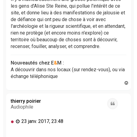
les gens d'Alise Ste Reine, qui pollue l'intérêt de ce
site, et donne lieu à des manifestations de jalousie et
de défiance qui ont peu de chose à voir avec
l'archéologie et la rigueur scientifique, et en attendant,
rien ne protège (et encore moins n'explore) ce
territoire où beaucoup de choses sont à découvrir,
recenser, fouiller, analyser, et comprendre.
Nouveautés chez E
&
M :
A découvrir dans nos locaux (sur rendez-vous), ou via
échange téléphonique
H
a
u
t
thierry poirier
Citation
Audiophile
M
23 janv. 2017, 23:48
e
s