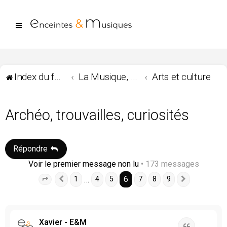
Index du forum
La Musique, les musiques ...
Arts et culture
Archéo, trouvailles, curiosités
Répondre
Voir le premier message non lu
• 173 messages
6
…
1
4
5
7
8
9
Page
6
Précédente
sur
9
Suivante
Xavier - E&M
Citation