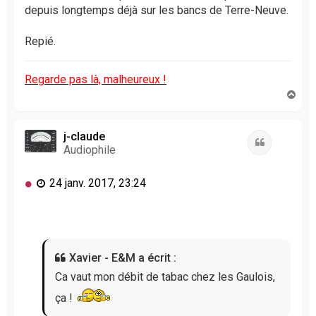
depuis longtemps déjà sur les bancs de Terre-Neuve.
Repié.
Regarde pas là, malheureux !
H
a
u
t
j-claude
Citation
Audiophile
M
24 janv. 2017, 23:24
e
s
s
a
g
Xavier - E&M a écrit :
e
n
Ca vaut mon débit de tabac chez les Gaulois,
o
ça !
n