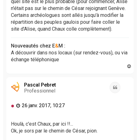
quel site est le plus probable (pour commencer, Alise
n'était pas sur le chemin de César rejoignant Genève.
Certains archéologues sont allés jusqu'à modifier la
répartition des peuples gaulois pour faire coller le
site d'Alise, quand Chaux colle complètement).
Nouveautés chez E
&
M :
A découvrir dans nos locaux (sur rendez-vous), ou via
échange téléphonique
H
a
u
t
Pascal Pebret
Citation
Professionnel
M
26 janv. 2017, 10:27
e
s
s
Houlà, c'est Chaux, par ici !!...
a
Ok, je sors par le chemin de César, pion.
g