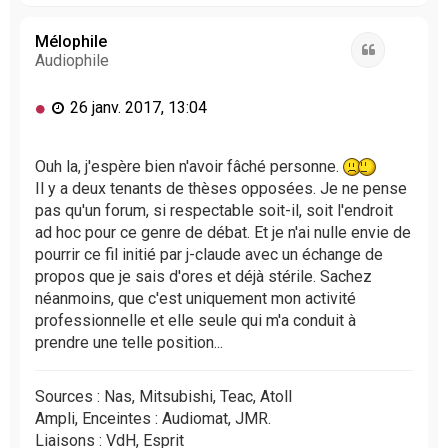
u
t
Mélophile
Citation
Audiophile
M
26 janv. 2017, 13:04
e
s
s
Ouh la, j'espère bien n'avoir fâché personne.
a
Il y a deux tenants de thèses opposées. Je ne pense
g
pas qu'un forum, si respectable soit-il, soit l'endroit
e
ad hoc pour ce genre de débat. Et je n'ai nulle envie de
n
pourrir ce fil initié par j-claude avec un échange de
o
propos que je sais d'ores et déjà stérile. Sachez
n
l
néanmoins, que c'est uniquement mon activité
u
professionnelle et elle seule qui m'a conduit à
prendre une telle position...
Sources : Nas, Mitsubishi, Teac, Atoll
Ampli, Enceintes : Audiomat, JMR.
Liaisons : VdH, Esprit