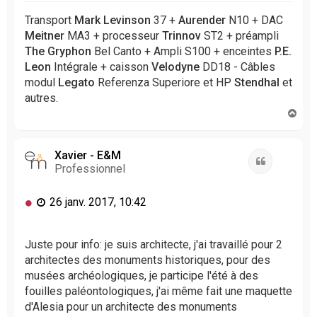
e
n
Transport
Mark Levinson
37 +
Aurender
N10 + DAC
o
Meitner
MA3 + processeur
Trinnov
ST2 + préampli
n
The Gryphon
Bel Canto + Ampli S100 + enceintes
P.E.
l
Leon
Intégrale + caisson
Velodyne
DD18 - Câbles
u
modul
Legato
Referenza Superiore et HP
Stendhal
et
autres.
H
a
u
t
Xavier - E&M
Citation
Professionnel
M
26 janv. 2017, 10:42
e
s
s
Juste pour info: je suis architecte, j'ai travaillé pour 2
a
architectes des monuments historiques, pour des
g
musées archéologiques, je participe l'été à des
e
fouilles paléontologiques, j'ai même fait une maquette
n
d'Alesia pour un architecte des monuments
o