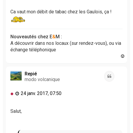
s
s
Ca vaut mon débit de tabac chez les Gaulois, ça !
a
g
e
n
Nouveautés chez E
&
M :
o
A découvrir dans nos locaux (sur rendez-vous), ou via
n
échange téléphonique
l
H
u
a
u
t
Repié
Citation
modo volcanique
M
24 janv. 2017, 07:50
e
s
s
Salut,
a
g
e
n