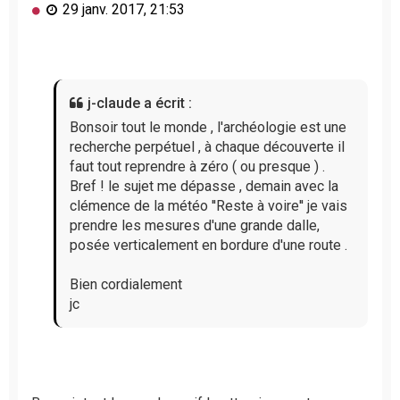
M
29 janv. 2017, 21:53
e
s
s
a
g
j-claude a écrit :
e
n
Bonsoir tout le monde , l'archéologie est une
o
recherche perpétuel , à chaque découverte il
n
faut tout reprendre à zéro ( ou presque ) .
l
Bref ! le sujet me dépasse , demain avec la
u
clémence de la météo ''Reste à voire'' je vais
prendre les mesures d'une grande dalle,
posée verticalement en bordure d'une route .
Bien cordialement
jc