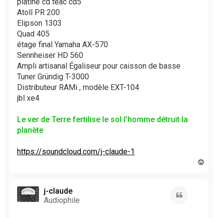
platine cd teac cd5
Atoll PR 200
Elipson 1303
Quad 405
étage final Yamaha AX-570
Sennheiser HD 560
Ampli artisanal Égaliseur pour caisson de basse
Tuner Gründig T-3000
Distributeur RAMi , modèle EXT-104
jbl xe4
Le ver de Terre fertilise le sol l’homme détruit la
planète
https://soundcloud.com/j-claude-1
H
a
u
t
j-claude
Citation
Audiophile