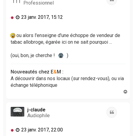
Professionnel
M
23 janv. 2017, 15:12
e
s
s
ou alors l'enseigne d'une échoppe de vendeur de
a
tabac allobroge, égarée ici on ne sait pourquoi ...
g
e
(oui, bon, je cherche !
)
n
o
n
Nouveautés chez E
&
M :
l
A découvrir dans nos locaux (sur rendez-vous), ou via
u
échange téléphonique
H
a
u
t
j-claude
Citation
Audiophile
M
23 janv. 2017, 22:00
e