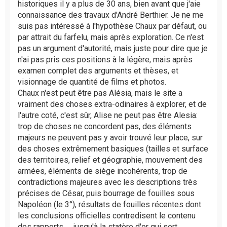
historiques il y a plus de 30 ans, bien avant que j'aie
n
l
connaissance des travaux d'André Berthier. Je ne me
u
suis pas intéressé à l'hypothèse Chaux par défaut, ou
par attrait du farfelu, mais après exploration. Ce n'est
pas un argument d'autorité, mais juste pour dire que je
n'ai pas pris ces positions à la légère, mais après
examen complet des arguments et thèses, et
visionnage de quantité de films et photos.
Chaux n'est peut être pas Alésia, mais le site a
vraiment des choses extra-odinaires à explorer, et de
l'autre coté, c'est sûr, Alise ne peut pas être Alesia:
trop de choses ne concordent pas, des éléments
majeurs ne peuvent pas y avoir trouvé leur place, sur
des choses extrêmement basiques (tailles et surface
des territoires, relief et géographie, mouvement des
armées, éléments de siège incohérents, trop de
contradictions majeures avec les descriptions très
précises de César, puis bourrage de fouilles sous
Napoléon (le 3°), résultats de fouilles récentes dont
les conclusions officielles contredisent le contenu
des rapports, ... jusqu'à la statère d'or qui sert