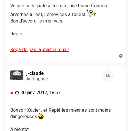
g
Vu que tu es juste à la limite, une borne frontière :
e
n
Arvernes à l'est, Lémovices à l'ouest
o
Bon d'accord, je m'en vais.
n
l
Repié.
u
Regarde pas là, malheureux !
H
a
u
t
j-claude
Citation
Audiophile
M
30 janv. 2017, 18:57
e
s
s
Bonsoir Xavier , et Repié les miennes sont moins
a
dangereuses
g
e
A bientôt