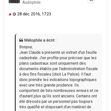
Audiophile
M
28 déc. 2016, 17:23
e
s
s
a
g
Mélophile a écrit :
e
n
Bonjour,
o
Jean Claude a présenté un extrait d'un feuille
n
cadastrale. J'en profite pour préciser que les
l
plans cadastraux sont uniquement des
u
documents établis par l'administration fiscale
à des fins fiscales (dixit La Palice). Il faut
donc prendre les indications topographiques
avec une très grande prudence. Ils
comportent de très nombreuses erreurs et ce
d'autant plus qu'ils sont anciens. Certains ont
été dressés par un personnel pas toujours
très qualifié et disposant d'un matériel de