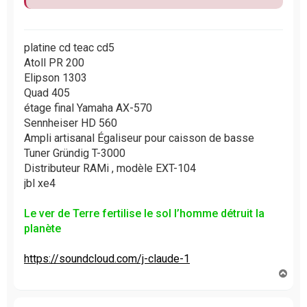
platine cd teac cd5
Atoll PR 200
Elipson 1303
Quad 405
étage final Yamaha AX-570
Sennheiser HD 560
Ampli artisanal Égaliseur pour caisson de basse
Tuner Gründig T-3000
Distributeur RAMi , modèle EXT-104
jbl xe4
Le ver de Terre fertilise le sol l’homme détruit la
planète
https://soundcloud.com/j-claude-1
H
a
u