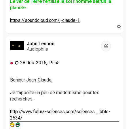
Le ver de Terre fertilise le sol l’homme détruit la
planète
https://soundcloud.com/j-claude-1
H
a
u
t
John Lennon
Citation
Audiophile
M
28 déc. 2016, 19:55
e
s
s
Bonjour Jean-Claude,
a
g
Je t'apporte un peu de modernisme pour tes
e
recherches.
n
o
http://www.futura-sciences.com/sciences ... bble-
n
l
2534/
u