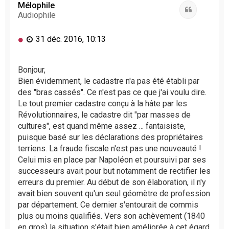
t
Mélophile
Citation
Audiophile
M
31 déc. 2016, 10:13
e
s
s
Bonjour,
a
Bien évidemment, le cadastre n'a pas été établi par
g
des "bras cassés". Ce n'est pas ce que j'ai voulu dire.
e
Le tout premier cadastre conçu à la hâte par les
n
Révolutionnaires, le cadastre dit "par masses de
o
cultures", est quand même assez ... fantaisiste,
n
l
puisque basé sur les déclarations des propriétaires
u
terriens. La fraude fiscale n'est pas une nouveauté !
Celui mis en place par Napoléon et poursuivi par ses
successeurs avait pour but notamment de rectifier les
erreurs du premier. Au début de son élaboration, il n'y
avait bien souvent qu'un seul géomètre de profession
par département. Ce dernier s'entourait de commis
plus ou moins qualifiés. Vers son achèvement (1840
en gros) la situation s'était bien améliorée à cet égard.