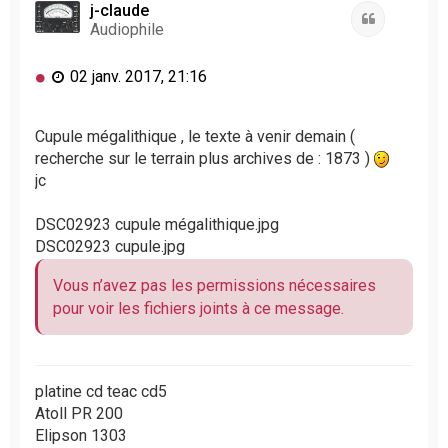
t
j-claude
Citation
Audiophile
M
02 janv. 2017, 21:16
e
s
s
Cupule mégalithique , le texte à venir demain (
a
recherche sur le terrain plus archives de : 1873 )
g
jc
e
n
DSC02923 cupule mégalithique.jpg
o
DSC02923 cupule.jpg
n
l
u
Vous n’avez pas les permissions nécessaires
pour voir les fichiers joints à ce message.
platine cd teac cd5
Atoll PR 200
Elipson 1303