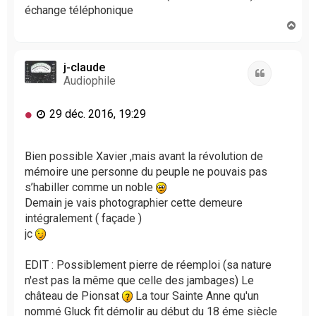
échange téléphonique
H
a
u
t
j-claude
Citation
Audiophile
M
29 déc. 2016, 19:29
e
s
s
Bien possible Xavier ,mais avant la révolution de
a
mémoire une personne du peuple ne pouvais pas
g
s’habiller comme un noble
e
Demain je vais photographier cette demeure
n
intégralement ( façade )
o
jc
n
l
u
EDIT : Possiblement pierre de réemploi (sa nature
n'est pas la même que celle des jambages) Le
château de Pionsat
La tour Sainte Anne qu'un
nommé Gluck fit démolir au début du 18 éme siècle