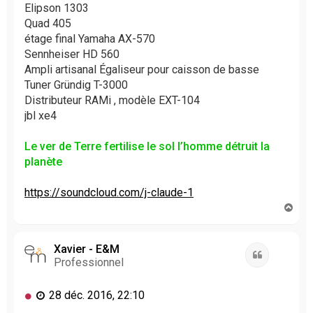
Elipson 1303
Quad 405
étage final Yamaha AX-570
Sennheiser HD 560
Ampli artisanal Égaliseur pour caisson de basse
Tuner Gründig T-3000
Distributeur RAMi , modèle EXT-104
jbl xe4
Le ver de Terre fertilise le sol l’homme détruit la
planète
https://soundcloud.com/j-claude-1
H
a
u
t
Xavier - E&M
Citation
Professionnel
M
28 déc. 2016, 22:10
e