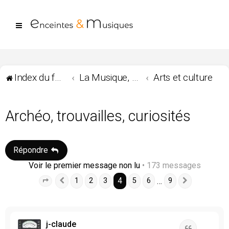
Index du forum
La Musique, les musiques ...
Arts et culture
Archéo, trouvailles, curiosités
Répondre
Voir le premier message non lu
• 173 messages
4
…
1
2
3
5
6
9
Page
4
Précédente
sur
9
Suivante
j-claude
Citation