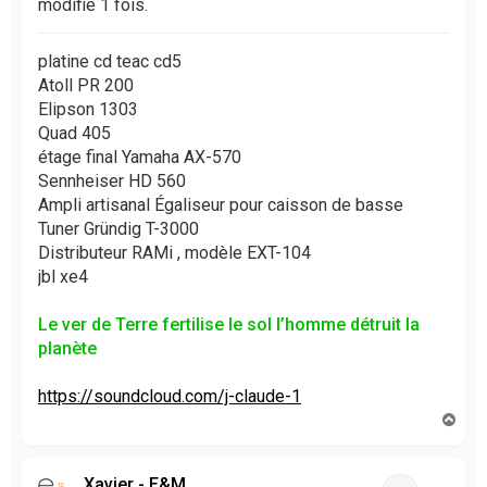
modifié 1 fois.
platine cd teac cd5
Atoll PR 200
Elipson 1303
Quad 405
étage final Yamaha AX-570
Sennheiser HD 560
Ampli artisanal Égaliseur pour caisson de basse
Tuner Gründig T-3000
Distributeur RAMi , modèle EXT-104
jbl xe4
Le ver de Terre fertilise le sol l’homme détruit la
planète
https://soundcloud.com/j-claude-1
H
a
u
t
Xavier - E&M