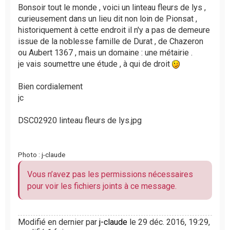
s
Bonsoir tout le monde , voici un linteau fleurs de lys ,
a
curieusement dans un lieu dit non loin de Pionsat ,
g
historiquement à cette endroit il n'y a pas de demeure
e
issue de la noblesse famille de Durat , de Chazeron
n
ou Aubert 1367 , mais un domaine : une métairie .
o
je vais soumettre une étude , à qui de droit
n
l
u
Bien cordialement
jc
DSC02920 linteau fleurs de lys.jpg
Photo : j-claude
Vous n’avez pas les permissions nécessaires
pour voir les fichiers joints à ce message.
Modifié en dernier par
j-claude
le 29 déc. 2016, 19:29,