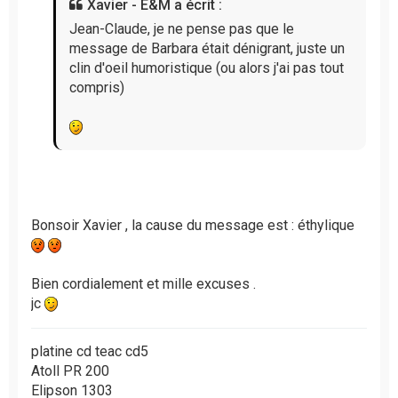
Xavier - E&M a écrit :
e
n
Jean-Claude, je ne pense pas que le
o
message de Barbara était dénigrant, juste un
n
clin d'oeil humoristique (ou alors j'ai pas tout
l
compris)
u
Bonsoir Xavier , la cause du message est : éthylique
Bien cordialement et mille excuses .
jc
platine cd teac cd5
Atoll PR 200
Elipson 1303