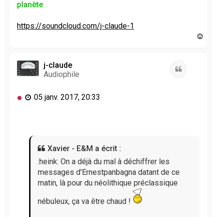
planète
https://soundcloud.com/j-claude-1
H
a
u
t
j-claude
Citation
Audiophile
M
05 janv. 2017, 20:33
e
s
s
a
g
Xavier - E&M a écrit :
e
n
:heink: On a déjà du mal à déchiffrer les
o
messages d'Ernestpanbagna datant de ce
n
matin, là pour du néolithique préclassique
l
u
nébuleux, ça va être chaud !