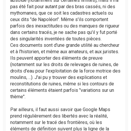
absolue (notamment sur certaines limites), mais il n'a
g
pas été fait pour autant par des bras cassés, ni des
e
mythomanes, que ce soit les cadastres actuels ou
n
ceux dits "de Napoléon". Même s'ils comportent
o
parfois des inexactitudes ou des manques de rigueur
n
l
dans certains tracés, je ne sache pas qu'il y fut porté
u
des singularités inventées de toutes pièces.
Ces documents sont d'une grande utilité au chercheur
et à l'historien, et même aux amateurs, et aux juristes.
Ils peuvent apporter des éléments de preuve
(notamment sur les droits de relevages de ruines, de
droits d'eau pour l'exploitation de la force motrice des
moulins, ...). J'ai pu y trouver des explications et
reconstitutions de ruines, même si les contours de
certains éléments étaient parfois "variations sur un
thème".
Par ailleurs, il faut aussi savoir que Google Maps
prend régulièrement des libertés avec la réalité,
notamment sur le tracé des frontières, où les
éléments de définition suivent plus la ligne de la