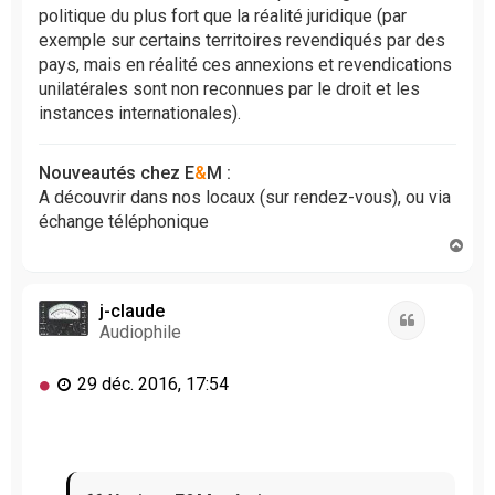
politique du plus fort que la réalité juridique (par
exemple sur certains territoires revendiqués par des
pays, mais en réalité ces annexions et revendications
unilatérales sont non reconnues par le droit et les
instances internationales).
Nouveautés chez E
&
M :
A découvrir dans nos locaux (sur rendez-vous), ou via
échange téléphonique
H
a
u
t
j-claude
Citation
Audiophile
M
29 déc. 2016, 17:54
e
s
s
a
g