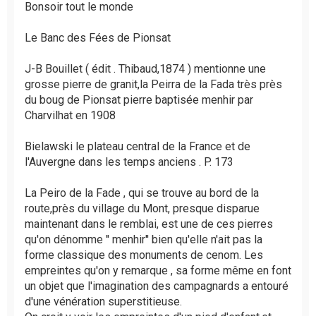
s
Bonsoir tout le monde
a
g
Le Banc des Fées de Pionsat
e
n
J-B Bouillet ( édit . Thibaud,1874 ) mentionne une
o
grosse pierre de granit,la Peirra de la Fada très près
n
l
du boug de Pionsat pierre baptisée menhir par
u
Charvilhat en 1908
Bielawski le plateau central de la France et de
l'Auvergne dans les temps anciens . P. 173
La Peiro de la Fade , qui se trouve au bord de la
route,près du village du Mont, presque disparue
maintenant dans le remblai, est une de ces pierres
qu'on dénomme '' menhir'' bien qu'elle n'ait pas la
forme classique des monuments de cenom. Les
empreintes qu'on y remarque , sa forme même en font
un objet que l'imagination des campagnards a entouré
d'une vénération superstitieuse.