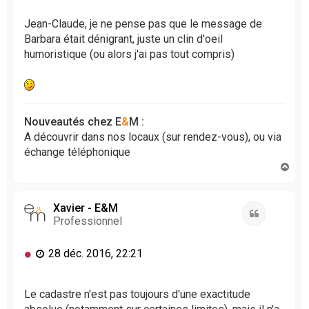
s
s
Jean-Claude, je ne pense pas que le message de
a
Barbara était dénigrant, juste un clin d'oeil
g
humoristique (ou alors j'ai pas tout compris)
e
n
o
n
l
Nouveautés chez E
&
M :
u
A découvrir dans nos locaux (sur rendez-vous), ou via
échange téléphonique
H
a
u
t
Xavier - E&M
Citation
Professionnel
M
28 déc. 2016, 22:21
e
s
s
Le cadastre n'est pas toujours d'une exactitude
a