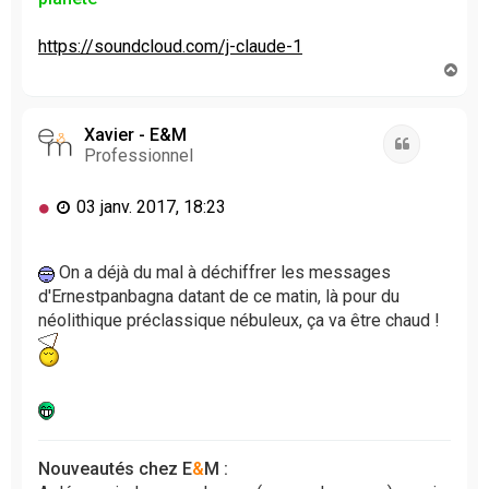
https://soundcloud.com/j-claude-1
H
a
u
t
Xavier - E&M
Citation
Professionnel
M
03 janv. 2017, 18:23
e
s
s
On a déjà du mal à déchiffrer les messages
a
d'Ernestpanbagna datant de ce matin, là pour du
g
néolithique préclassique nébuleux, ça va être chaud !
e
n
o
n
l
u
Nouveautés chez E
&
M :