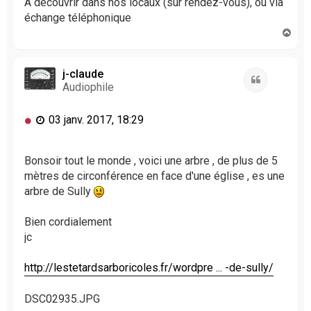
A découvrir dans nos locaux (sur rendez-vous), ou via
échange téléphonique
H
a
u
t
j-claude
Citation
Audiophile
M
03 janv. 2017, 18:29
e
s
s
Bonsoir tout le monde , voici une arbre , de plus de 5
a
mètres de circonférence en face d'une église , es une
g
arbre de Sully
e
n
Bien cordialement
o
jc
n
l
u
http://lestetardsarboricoles.fr/wordpre ... -de-sully/
DSC02935.JPG