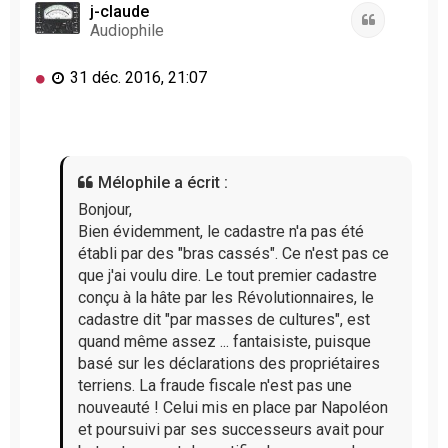
t
j-claude
Citation
Audiophile
M
31 déc. 2016, 21:07
e
s
s
a
g
Mélophile a écrit :
e
n
Bonjour,
o
Bien évidemment, le cadastre n'a pas été
n
établi par des "bras cassés". Ce n'est pas ce
l
que j'ai voulu dire. Le tout premier cadastre
u
conçu à la hâte par les Révolutionnaires, le
cadastre dit "par masses de cultures", est
quand même assez ... fantaisiste, puisque
basé sur les déclarations des propriétaires
terriens. La fraude fiscale n'est pas une
nouveauté ! Celui mis en place par Napoléon
et poursuivi par ses successeurs avait pour