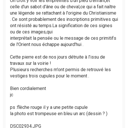
On croit y voir les empreintes d'un pied d'enfant,et
celle d'un sabot d’âne ou de cheval,ce qui a fait naître
une légende se rattachant à l'origine du Christianisme
. Ce sont probablement des inscriptions primitives qui
ont résisté au temps.La signification de ces signes
ou de ces images,qui
interprétait la pensée ou le message de ces primitifs
de l'Orient nous échappe aujourd'hui .
Cette pierre est de nos jours détruite à l’issu de
travaux sur la voirie !
Plusieurs recherches m'ont permis de retrouvé les
vestiges trois cupules pour le moment .
Bien cordialement
jc
ps :flèche rouge il y a une petite cupule
la photo est trompeuse en bleu un arc (dessin ? )
DSC02934.JPG