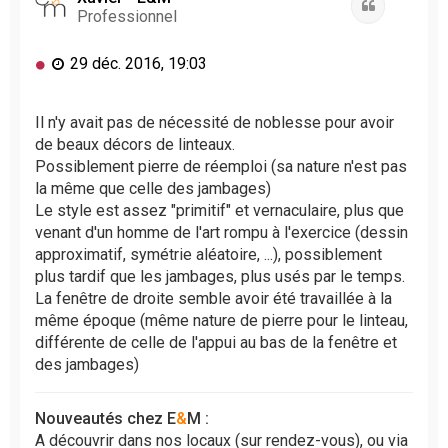
Citation
Professionnel
M
29 déc. 2016, 19:03
e
s
s
Il n'y avait pas de nécessité de noblesse pour avoir
a
de beaux décors de linteaux.
g
Possiblement pierre de réemploi (sa nature n'est pas
e
la même que celle des jambages)
n
Le style est assez "primitif" et vernaculaire, plus que
o
venant d'un homme de l'art rompu à l'exercice (dessin
n
l
approximatif, symétrie aléatoire, ...), possiblement
u
plus tardif que les jambages, plus usés par le temps.
La fenêtre de droite semble avoir été travaillée à la
même époque (même nature de pierre pour le linteau,
différente de celle de l'appui au bas de la fenêtre et
des jambages)
Nouveautés chez E
&
M :
A découvrir dans nos locaux (sur rendez-vous), ou via