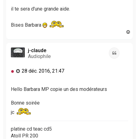
il te sera d'une grande aide.
Bises Barbara
H
a
u
t
j-claude
Citation
Audiophile
M
28 déc. 2016, 21:47
e
s
s
Hello Barbara MP copie un des modérateurs
a
g
Bonne soirée
e
n
jc
o
n
platine cd teac cd5
l
u
Atoll PR 200