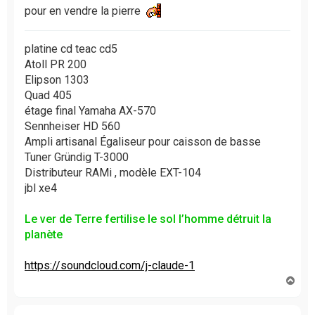
pour en vendre la pierre
platine cd teac cd5
Atoll PR 200
Elipson 1303
Quad 405
étage final Yamaha AX-570
Sennheiser HD 560
Ampli artisanal Égaliseur pour caisson de basse
Tuner Gründig T-3000
Distributeur RAMi , modèle EXT-104
jbl xe4
Le ver de Terre fertilise le sol l’homme détruit la
planète
https://soundcloud.com/j-claude-1
H
a
u