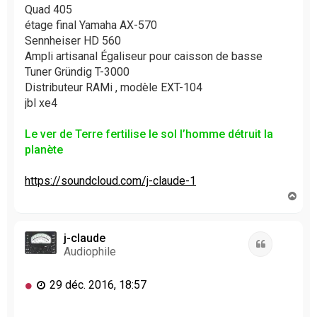
Quad 405
étage final Yamaha AX-570
Sennheiser HD 560
Ampli artisanal Égaliseur pour caisson de basse
Tuner Gründig T-3000
Distributeur RAMi , modèle EXT-104
jbl xe4
Le ver de Terre fertilise le sol l’homme détruit la
planète
https://soundcloud.com/j-claude-1
H
a
u
t
j-claude
Citation
Audiophile
M
29 déc. 2016, 18:57
e
s