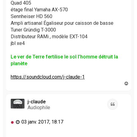
Quad 405
étage final Yamaha AX-570
Sennheiser HD 560
Ampli artisanal Égaliseur pour caisson de basse
Tuner Gründig T-3000
Distributeur RAMi , modèle EXT-104
jbl xe4
Le ver de Terre fertilise le sol l’homme détruit la
planète
https://soundcloud.com/j-claude-1
H
a
u
t
j-claude
Citation
Audiophile
M
03 janv. 2017, 18:17
e
s