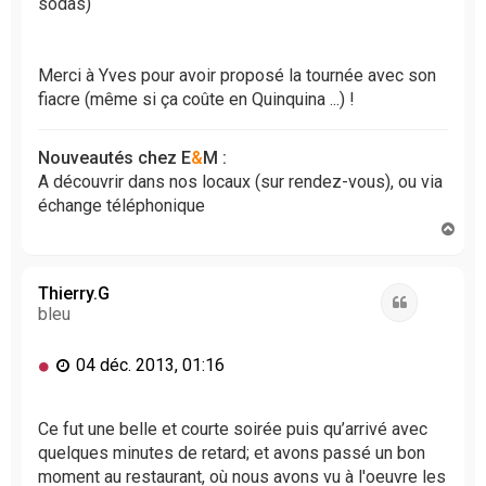
l
sodas)
u
Merci à Yves pour avoir proposé la tournée avec son
fiacre (même si ça coûte en Quinquina ...) !
Nouveautés chez E
&
M :
A découvrir dans nos locaux (sur rendez-vous), ou via
échange téléphonique
H
a
u
t
Thierry.G
Citation
bleu
M
04 déc. 2013, 01:16
e
s
s
Ce fut une belle et courte soirée puis qu’arrivé avec
a
quelques minutes de retard; et avons passé un bon
g
moment au restaurant, où nous avons vu à l'oeuvre les