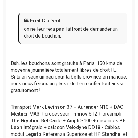
s
a
g
Fred.G a écrit :
e
n
on ne leur fera pas l'affront de demander un
o
droit de bouchon,
n
l
u
Bah, les bouchons sont gratuits à Paris, 150 kms de
moyenne journalière totalement libres de droit !!...
Si tu en veux un peu pour ta belle province en manque,
nous nous ferons un plaisir de t'en confier tout aussi
gratuitement !...
Transport
Mark Levinson
37 +
Aurender
N10 + DAC
Meitner
MA3 + processeur
Trinnov
ST2 + préampli
The Gryphon
Bel Canto + Ampli S100 + enceintes
P.E.
Leon
Intégrale + caisson
Velodyne
DD18 - Câbles
modul
Legato
Referenza Superiore et HP
Stendhal
et