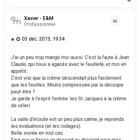
a
u
t
Xavier - E&M
Citation
Professionnel
M
03 déc. 2013, 19:34
e
s
s
J'ai un peu trop mangé moi aussi. C'est la faute à Jean
a
Claude, qui nous a agacés avec le feuilleté, et mis en
g
appétit.
e
C'est vrai que la crème descendait plus facilement
n
que les feuilles. Moins compressée par la découpe
o
peut-être ?
n
l
Je garde à l'esprit l'entrée: les St Jacques à la crème
u
de céleri.
La salle d'écoute est un peu plus calme, je reprends
les évaluations (et les rodages).
Belle soirée en tout cas.
Faut que je fasse un dessert au chocolat pour mes