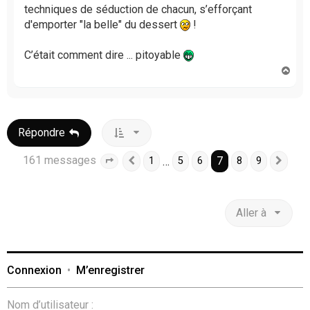
e
techniques de séduction de chacun, s’efforçant
n
d'emporter "la belle" du dessert
!
o
n
l
C’était comment dire ... pitoyable
u
H
a
u
t
Répondre
161 messages
7
…
1
5
6
8
9
Page
7
Précédente
sur
9
Suiv
Aller à
Connexion
•
M’enregistrer
Nom d’utilisateur :