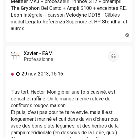
Meitner
MA3 + processeur
Trinnov
ST2 + préampli
n
The Gryphon
Bel Canto + Ampli S100 + enceintes
P.E.
l
Leon
Intégrale + caisson
Velodyne
DD18 - Câbles
u
modul
Legato
Referenza Superiore et HP
Stendhal
et
autres.
H
a
u
t
Xavier - E&M
Citation
Professionnel
M
29 nov. 2013, 15:16
e
s
s
T'as tort, Hector. Mon gibier, une fois cuisiné, est
a
délicat et raffiné. On le mange même relevé de
g
confitures rouges maison.
e
Et puis, c'est pas pour te faire envie, mais il est
n
longuement mariné et cuit dans du vin d'cheu nous,
o
avec des bons p'tits légumes, et des herbes de la
n
l
pampa méridionale (en dessous de la Loire, quoi).
u