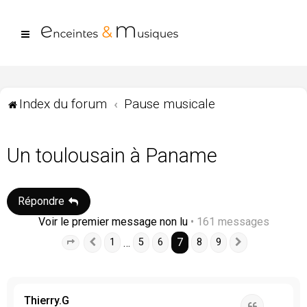
Index du forum
Pause musicale
Un toulousain à Paname
Répondre
Voir le premier message non lu
• 161 messages
7
…
1
5
6
8
9
Page
7
Précédente
sur
9
Suivante
Thierry.G
Citation