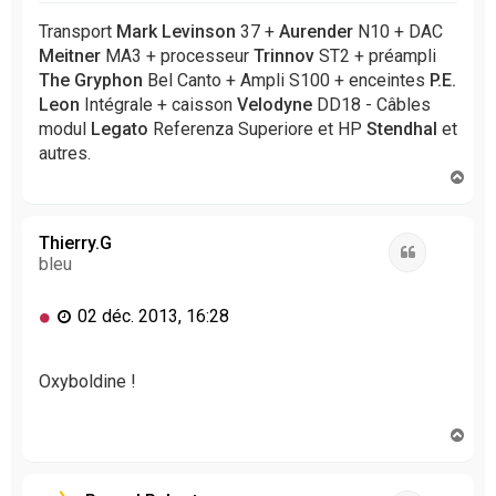
e
n
Transport
Mark Levinson
37 +
Aurender
N10 + DAC
o
Meitner
MA3 + processeur
Trinnov
ST2 + préampli
n
The Gryphon
Bel Canto + Ampli S100 + enceintes
P.E.
l
Leon
Intégrale + caisson
Velodyne
DD18 - Câbles
u
modul
Legato
Referenza Superiore et HP
Stendhal
et
autres.
H
a
u
t
Thierry.G
Citation
bleu
M
02 déc. 2013, 16:28
e
s
s
Oxyboldine !
a
g
H
e
a
n
u
o