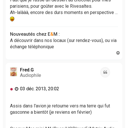
parisiens, pour goûter avec le Rivesaltes.
Ah-lalààà, encore des durs moments en perspective ...
Nouveautés chez E
&
M :
A découvrir dans nos locaux (sur rendez-vous), ou via
échange téléphonique
H
a
u
t
Fred.G
Citation
Audiophile
M
03 déc. 2013, 20:02
e
s
s
Assis dans l'avion je retourne vers ma terre qui fut
a
gasconne a bientôt (je reviens en février)
g
e
n