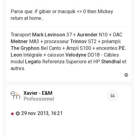
g
e
Parce que: if gibier or macquik <> 0 then Mickey
n
return at home...
o
n
l
Transport
Mark Levinson
37 +
Aurender
N10 + DAC
u
Meitner
MA3 + processeur
Trinnov
ST2 + préampli
The Gryphon
Bel Canto + Ampli S100 + enceintes
P.E.
Leon
Intégrale + caisson
Velodyne
DD18 - Câbles
modul
Legato
Referenza Superiore et HP
Stendhal
et
autres.
H
a
u
t
Xavier - E&M
Citation
Professionnel
M
29 nov. 2013, 16:21
e
s
s
a