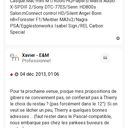
Casque:Mac mini M1/Roon/HQPlayer5/Matrix Audio
o
X-SPDIF 2/Sony DTC-77ES/Senn. HD800s
n
Salon:mConnect control HD/Silent Angel Bonn
l
n8+Forester F1/Meitner MA3v2/Nagra
u
PSA/Egglestonworks Isabel Sign./REL Carbon
Special
H
a
u
t
Xavier - E&M
Citation
Professionnel
M
04 déc. 2013, 01:06
e
s
s
Pour ta prochaine venue, pisque mes propositions de
a
gibiers ne conviennent pas, on confierait pas à Thierry
g
le choix du restau ? (pas forcément dans le 12°). Si on
e
veut se lâcher un peu, Thierry a quelques bonnes
n
adresses ... (faut rester dans le Pascal-compatible,
o
nous embarque pas chez les yankees buveurs de
n