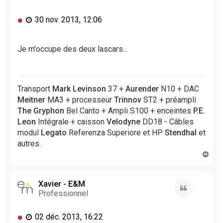
M
30 nov. 2013, 12:06
e
s
s
Je m'occupe des deux lascars...
a
g
e
n
Transport
Mark Levinson
37 +
Aurender
N10 + DAC
o
Meitner
MA3 + processeur
Trinnov
ST2 + préampli
n
The Gryphon
Bel Canto + Ampli S100 + enceintes
P.E.
l
Leon
Intégrale + caisson
Velodyne
DD18 - Câbles
u
modul
Legato
Referenza Superiore et HP
Stendhal
et
autres.
H
a
u
t
Xavier - E&M
Citation
Professionnel
M
02 déc. 2013, 16:22