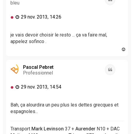
bleu
M
29 nov. 2013, 14:26
e
s
s
je vais devoir choisir le resto ... ça va faire mal,
a
appelez sofinco .
g
H
e
a
n
u
o
t
Pascal Pebret
n
Citation
Professionnel
l
u
M
29 nov. 2013, 14:54
e
s
s
Bah, ça alourdira un peu plus les dettes grecques et
a
espagnoles...
g
e
n
Transport
Mark Levinson
37 +
Aurender
N10 + DAC
o