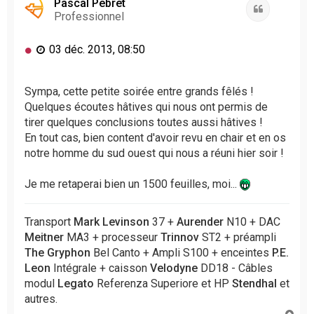
t
Pascal Pebret
n
Citation
Professionnel
l
u
M
03 déc. 2013, 08:50
e
s
s
Sympa, cette petite soirée entre grands fêlés !
a
Quelques écoutes hâtives qui nous ont permis de
g
tirer quelques conclusions toutes aussi hâtives !
e
En tout cas, bien content d'avoir revu en chair et en os
n
notre homme du sud ouest qui nous a réuni hier soir !
o
n
l
Je me retaperai bien un 1500 feuilles, moi...
u
Transport
Mark Levinson
37 +
Aurender
N10 + DAC
Meitner
MA3 + processeur
Trinnov
ST2 + préampli
The Gryphon
Bel Canto + Ampli S100 + enceintes
P.E.
Leon
Intégrale + caisson
Velodyne
DD18 - Câbles
modul
Legato
Referenza Superiore et HP
Stendhal
et
autres.
H