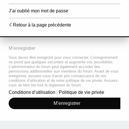
J’ai oublié mon mot de passe
Retour à la page précédente
M’enregistrer
Vous devez être enregistré pour vous connecter. L’enregistrement
ne prend que quelques secondes et augmente vos possibilités.
L’administrateur du forum peut également accorder des
permissions additionnelles aux membres du forum. Avant de vous
enregistrer, assurez-vous d’avoir pris connaissance de nos
conditions d’utilisation et de notre politique de vie privée. Assurez-
vous de bien lire tout le règlement du forum.
Conditions d’utilisation
|
Politique de vie privée
M’enregistrer