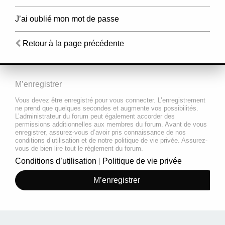
J’ai oublié mon mot de passe
Retour à la page précédente
M’enregistrer
Vous devez être enregistré pour vous connecter. L’enregistrement
ne prend que quelques secondes et augmente vos possibilités.
L’administrateur du forum peut également accorder des
permissions additionnelles aux membres du forum. Avant de vous
enregistrer, assurez-vous d’avoir pris connaissance de nos
conditions d’utilisation et de notre politique de vie privée. Assurez-
vous de bien lire tout le règlement du forum.
Conditions d’utilisation
|
Politique de vie privée
M’enregistrer