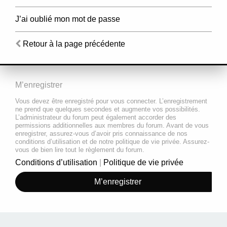
J’ai oublié mon mot de passe
Retour à la page précédente
M’enregistrer
Vous devez être enregistré pour vous connecter. L’enregistrement
ne prend que quelques secondes et augmente vos possibilités.
L’administrateur du forum peut également accorder des
permissions additionnelles aux membres du forum. Avant de vous
enregistrer, assurez-vous d’avoir pris connaissance de nos
conditions d’utilisation et de notre politique de vie privée. Assurez-
vous de bien lire tout le règlement du forum.
Conditions d’utilisation
|
Politique de vie privée
M’enregistrer