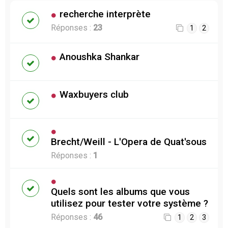
recherche interprète
Réponses :
23
1
2
Anoushka Shankar
Waxbuyers club
Brecht/Weill - L'Opera de Quat'sous
Réponses :
1
Quels sont les albums que vous
utilisez pour tester votre système ?
Réponses :
46
1
2
3