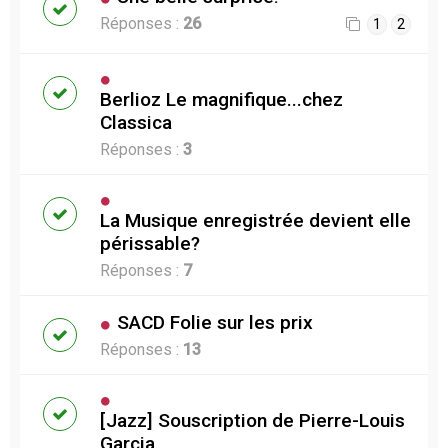
Réponses :
26
1
2
Berlioz Le magnifique...chez
Classica
Réponses :
3
La Musique enregistrée devient elle
périssable?
Réponses :
7
SACD Folie sur les prix
Réponses :
13
[Jazz] Souscription de Pierre-Louis
Garcia