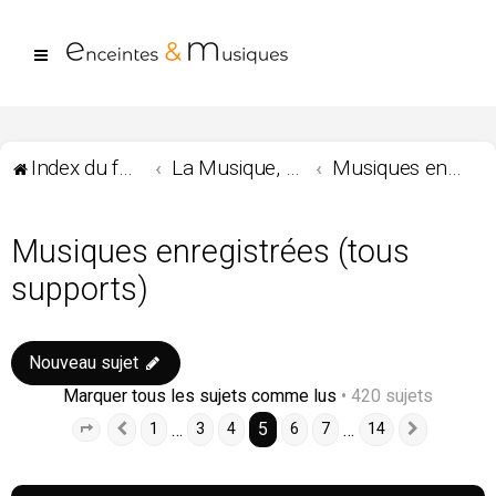
Index du forum
La Musique, les musiques ...
Musiques enregistrées (tous supports)
Musiques enregistrées (tous
supports)
Nouveau sujet
Marquer tous les sujets comme lus
• 420 sujets
5
…
…
1
3
4
6
7
14
Page
5
Précédente
sur
14
Suivante