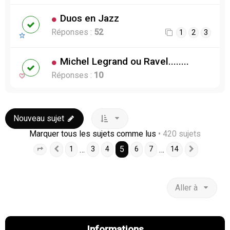
Duos en Jazz
Réponses :
52
1
2
3
Michel Legrand ou Ravel........
Réponses :
10
Nouveau sujet
Marquer tous les sujets comme lus
• 420 sujets
5
…
…
1
3
4
6
7
14
Page
5
Précédente
sur
14
Suivante
Aller à
Informations