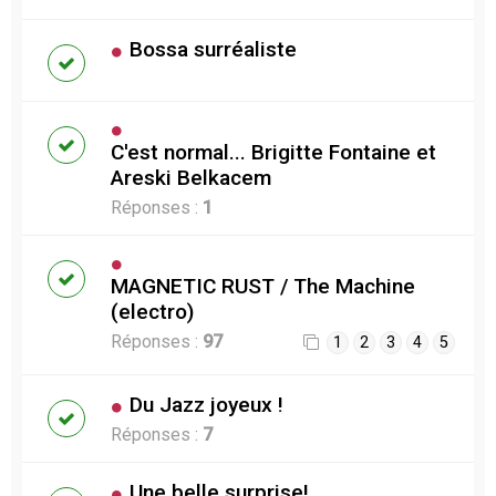
Bossa surréaliste
C'est normal... Brigitte Fontaine et
Areski Belkacem
Réponses :
1
MAGNETIC RUST / The Machine
(electro)
Réponses :
97
1
2
3
4
5
Du Jazz joyeux !
Réponses :
7
Une belle surprise!