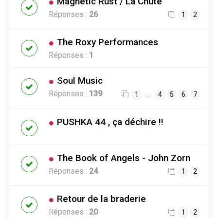
Magnetic Rust / La Chute
Réponses :
26
1
2
The Roxy Performances
Réponses :
1
Soul Music
Réponses :
139
…
1
4
5
6
7
PUSHKA 44 , ça déchire !!
The Book of Angels - John Zorn
Réponses :
24
1
2
Retour de la braderie
Réponses :
20
1
2