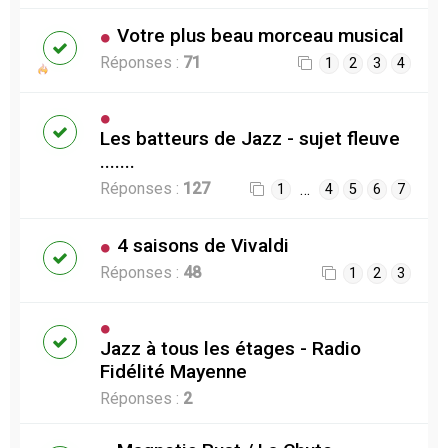
Votre plus beau morceau musical
Réponses :
71
1
2
3
4
Les batteurs de Jazz - sujet fleuve
.......
Réponses :
127
…
1
4
5
6
7
4 saisons de Vivaldi
Réponses :
48
1
2
3
Jazz à tous les étages - Radio
Fidélité Mayenne
Réponses :
2