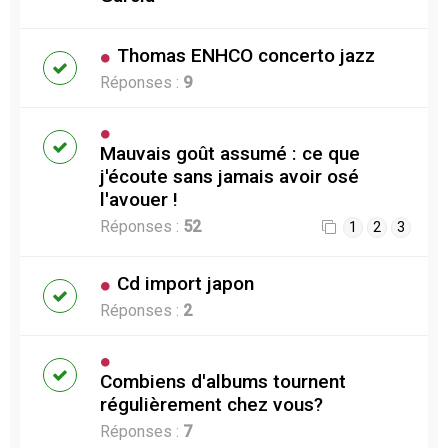
Thomas ENHCO concerto jazz
Réponses :
9
Mauvais goût assumé : ce que
j'écoute sans jamais avoir osé
l'avouer !
Réponses :
52
1
2
3
Cd import japon
Réponses :
2
Combiens d'albums tournent
régulièrement chez vous?
Réponses :
7