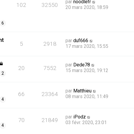
par
noodlefr
102
32550
20 mars 2020, 18:59
6
nt
par
duf666
5
2918
17 mars 2020, 15:55
par
Dede78
20
7552
15 mars 2020, 19:12
2
par
Matthieu
66
23364
08 mars 2020, 11:49
4
par
iPodz
70
21849
03 févr. 2020, 23:01
4