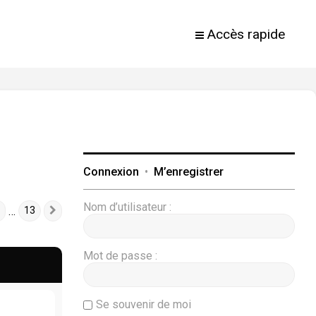
Accès rapide
Connexion
•
M’enregistrer
Nom d’utilisateur :
…
13
Suivante
Mot de passe :
Se souvenir de moi