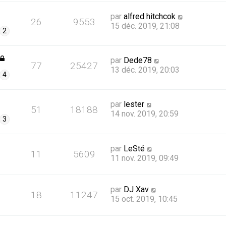
par
alfred hitchcok
26
9553
15 déc. 2019, 21:08
2
par
Dede78
77
25427
13 déc. 2019, 20:03
4
par
lester
51
18188
14 nov. 2019, 20:59
3
par
LeSté
11
5609
11 nov. 2019, 09:49
par
DJ Xav
18
11247
15 oct. 2019, 10:45