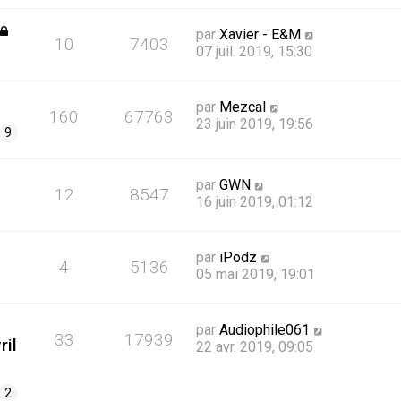
par
Xavier - E&M
10
7403
07 juil. 2019, 15:30
par
Mezcal
160
67763
23 juin 2019, 19:56
9
par
GWN
12
8547
16 juin 2019, 01:12
par
iPodz
4
5136
05 mai 2019, 19:01
par
Audiophile061
33
17939
ril
22 avr. 2019, 09:05
2