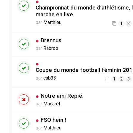
Championnat du monde d’athlétisme, 
marche en live
par
Matthieu
1
2
Brennus
par
Rabroo
Coupe du monde football féminin 201
par
cab33
1
2
3
Notre ami Repié.
par
Macarèl
FSO hein !
par
Matthieu