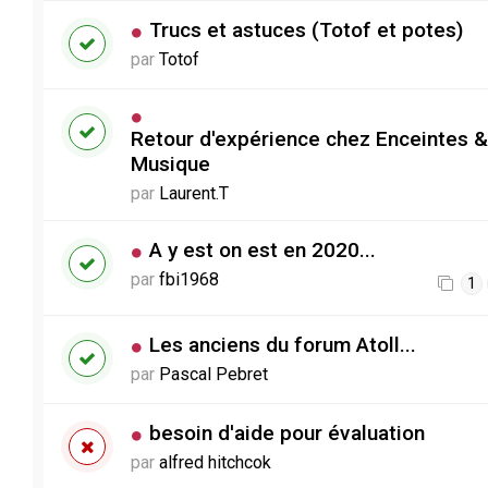
Trucs et astuces (Totof et potes)
par
Totof
Retour d'expérience chez Enceintes &
Musique
par
Laurent.T
A y est on est en 2020...
par
fbi1968
1
Les anciens du forum Atoll...
par
Pascal Pebret
besoin d'aide pour évaluation
par
alfred hitchcok