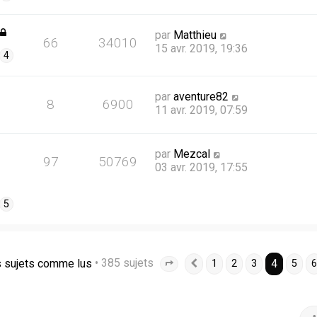
par
Matthieu
66
34010
15 avr. 2019, 19:36
4
par
aventure82
8
6900
11 avr. 2019, 07:59
par
Mezcal
97
50769
03 avr. 2019, 17:55
5
s sujets comme lus
• 385 sujets
4
1
2
3
5
6
Page
4
Précédente
sur
13