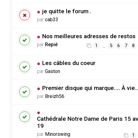
je quitte le forum .
par
cab33
Nos meilleures adresses de restos
par
Repié
…
1
5
6
7
8
Les câbles du coeur
par
Gaston
Premier disque qui marque.... À vie..
par
Breizh56
Cathédrale Notre Dame de Paris 15 av
19
par
Minorswing
1