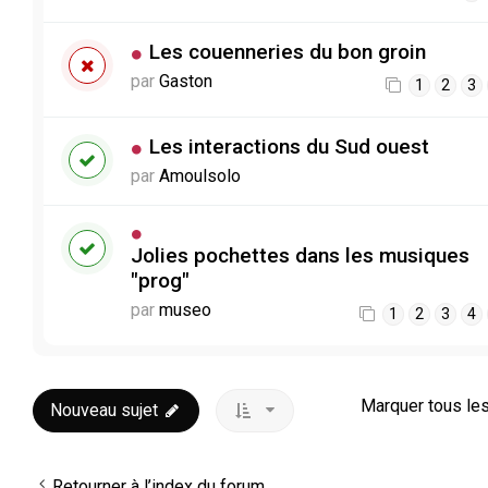
Les couenneries du bon groin
par
Gaston
1
2
3
Les interactions du Sud ouest
par
Amoulsolo
Jolies pochettes dans les musiques
"prog"
par
museo
1
2
3
4
Marquer tous le
Nouveau sujet
Retourner à l’index du forum