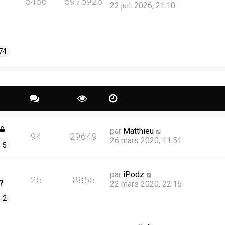
5466
5975926
22 juil. 2026, 21:10
74
par
Matthieu
94
29649
26 mars 2020, 11:51
5
par
iPodz
25
8855
?
22 mars 2020, 22:16
2