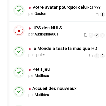
Votre avatar pourquoi celui-ci ???
par
Gaston
1
UPS des NULS
par
Audiophile061
1
2
3
le Monde a testé la musique HD
par
quoler
1
2
Petit jeu
par
Matthieu
Accueil des nouveaux
par
Matthieu