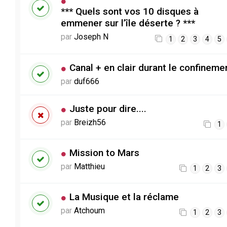
*** Quels sont vos 10 disques à
emmener sur l’île déserte ? ***
par
Joseph N
1
2
3
4
5
Canal + en clair durant le confineme
par
duf666
Juste pour dire....
par
Breizh56
1
Mission to Mars
par
Matthieu
1
2
3
La Musique et la réclame
par
Atchoum
1
2
3