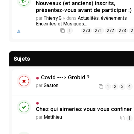
Nouveaux (et anciens) inscrits,
présentez-vous avant de participer :)
par
Thierry.G
» dans
Actualités, évènements
Enceintes et Musiques...
…
1
270
271
272
273
2
Sujets
Covid ---> Grobid ?
par
Gaston
1
2
3
4
Chez qui aimeriez vous vous confiner 
par
Matthieu
1