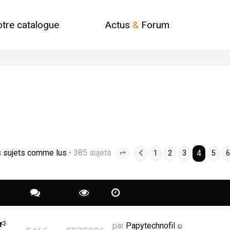
otre catalogue
Actus
&
Forum
s sujets comme lus
• 385 sujets
4
1
2
3
5
6
Page
4
Précédente
sur
13
par
Papytechnofil