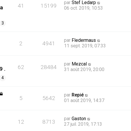
par
Stef Ledarp
41
15199
la
06 oct. 2019, 10:53
3
par
Fledermaus
2
4941
11 sept. 2019, 07:33
par
Mezcal
62
28484
9 .
31 août 2019, 20:00
4
par
Repié
5
5642
01 août 2019, 14:37
par
Gaston
12
8713
27 juil. 2019, 17:13