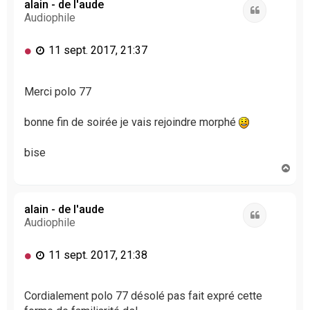
t
alain - de l'aude
Citation
Audiophile
M
11 sept. 2017, 21:37
e
s
s
Merci polo 77
a
g
bonne fin de soirée je vais rejoindre morphé
e
n
bise
o
H
n
a
l
u
u
t
alain - de l'aude
Citation
Audiophile
M
11 sept. 2017, 21:38
e
s
s
Cordialement polo 77 désolé pas fait expré cette
a