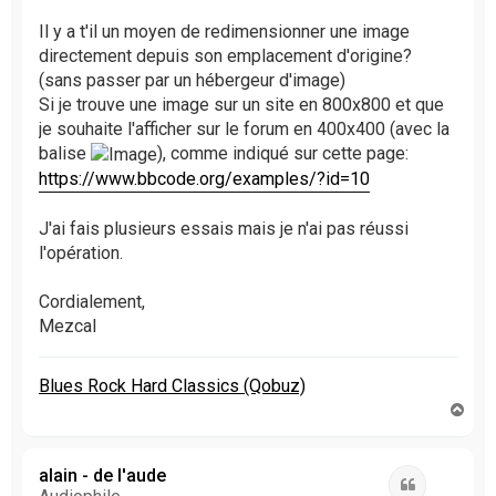
a
g
Il y a t'il un moyen de redimensionner une image
e
directement depuis son emplacement d'origine?
n
(sans passer par un hébergeur d'image)
o
Si je trouve une image sur un site en 800x800 et que
n
l
je souhaite l'afficher sur le forum en 400x400 (avec la
u
balise
), comme indiqué sur cette page:
https://www.bbcode.org/examples/?id=10
J'ai fais plusieurs essais mais je n'ai pas réussi
l'opération.
Cordialement,
Mezcal
Blues Rock Hard Classics (Qobuz)
H
a
u
t
alain - de l'aude
Citation