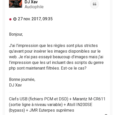
t
DJ Xav
n
Citation
Audiophile
l
u
M
27 nov. 2017, 09:35
e
s
s
Bonjour,
a
g
J’ai l’impression que les règles sont plus strictes
e
qu’avant pour insérer les images disponibles sur le
n
web. Je n’ai pas essayé beaucoup d’images mais j’ai
o
l’impression que les url incluant des scripts du genre
n
l
php sont maintenant filtrées. Est-ce le cas?
u
Bonne journée,
DJ Xav
Clefs USB (fichiers PCM et DSD) + Marantz M-CR611
(sortie ligne à niveau variable) + Atoll IN200SE
(bypass) + JMR Euterpes suprêmes