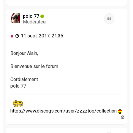
a
u
t
polo 77
Citation
Modérateur
M
11 sept. 2017, 21:35
e
s
s
Bonjour Alain,
a
g
Bienvenue sur le forum
e
n
Cordialement
o
polo 77
n
l
u
https://www.discogs.com/user/zzzztop/collection
H
a
u