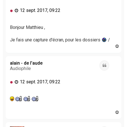
M
12 sept. 2017, 09:22
e
s
s
Bonjour Matthieu ,
a
g
Je fais une capture d'écran, pour les dossiers
/
e
H
n
a
o
u
n
t
alain - de l'aude
l
Citation
Audiophile
u
M
12 sept. 2017, 09:22
e
s
s
a
g
H
e
a
n
u
o