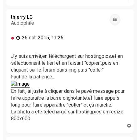
a
u
t
thierry LC
Citation
Audiophile
M
26 oct. 2015, 11:26
e
s
s
J'y suis arrivé,en téléchargent sur hostingpics,et en
a
sélectionnant le lien et en faisant "copier",puis en
g
cliquant sur le forum dans img puis "coller"
e
Faut de la patience..
n
o
n
En fait,j'ai juste à cliquer dans le pavé message pour
l
faire apparaître la barre clignotante,et faire appuis
u
long pour faire apparaître "coller" et ça marche.
La photo a été téléchargé sur hostingpics en resize
800x600
H
a
u