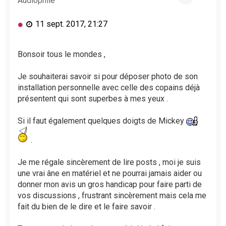
Audiophile
M
11 sept. 2017, 21:27
e
s
s
Bonsoir tous le mondes ,
a
g
Je souhaiterai savoir si pour déposer photo de son
e
installation personnelle avec celle des copains déjà
n
présentent qui sont superbes à mes yeux .
o
n
l
Si il faut également quelques doigts de Mickey
u
.
Je me régale sincèrement de lire posts , moi je suis
une vrai âne en matériel et ne pourrai jamais aider ou
donner mon avis un gros handicap pour faire parti de
vos discussions , frustrant sincèrement mais cela me
fait du bien de le dire et le faire savoir .