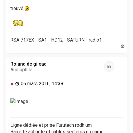
g
trouvé
e
n
o
n
l
u
RSA 717EX - SA1 - HD12 - SATURN - radio1
H
a
u
t
Roland de gilead
Citation
Audiophile
M
06 mars 2016, 14:38
e
s
s
a
g
e
n
Ligne dédiée et prise Furutech rodhium
o
Barrette actinote et cables secteurs no name