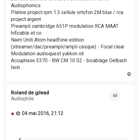
n
Audiophonics
l
Platine project rpm 1.3 cellule ortofon 2M blue / rca
u
project argent
Preampli cambridge 651P modulation RCA MAAT
hificable et co
Naim Uniti Atom headfone edition
(streamer/dac/preampli/ampli casque) - Focal clear
Modulation audioquest yukkon xlr
Accuphase E370 - BW CM 10 S2 - bicablage Oelbach
twin
H
a
u
t
Roland de gilead
Citation
Audiophile
M
04 mai 2016, 21:12
e
s
s
a