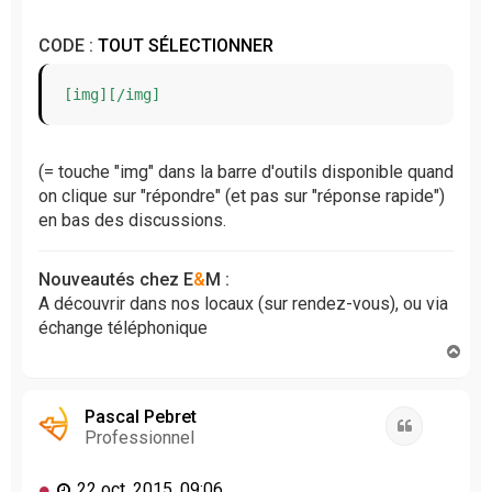
CODE :
TOUT SÉLECTIONNER
[img][/img]
(= touche "img" dans la barre d'outils disponible quand
on clique sur "répondre" (et pas sur "réponse rapide")
en bas des discussions.
Nouveautés chez E
&
M :
A découvrir dans nos locaux (sur rendez-vous), ou via
échange téléphonique
H
a
u
t
Pascal Pebret
Citation
Professionnel
M
22 oct. 2015, 09:06