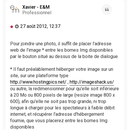
Xavier - E&M
Citation
Professionnel
M
27 août 2012, 12:37
e
s
s
Pour joindre une photo, il suffit de placer l'adresse
a
web de l'image * entre les bornes Img disponibles
g
par le bouton situé au dessus de la boite de dialogue.
e
n
* Il faut préalablement héberger votre image sur un
o
site, sur une plateforme type
n
l
http://www.hostingpics.net/
,
http://imageshack.us/
u
ou autre, la redimensionner pour qu'elle soit inférieure
à 20 Mo ou 800 pixels de large (resize image 800 x
600), afin qu'elle ne soit pas trop grande, ni trop
longue à charger pour les spectateurs à faible débit
internet, et récupérer l'adresse d'hébergement
fournie, que vous placerez entre les bornes Img
disponibles