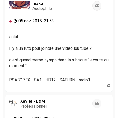
t
mako
Citation
Audiophile
M
05 nov. 2015, 21:53
e
s
s
salut
a
g
il y a un tuto pour joindre une video iou tube ?
e
n
c est quand meme sympa dans la rubrique " ecoute du
o
moment "
n
l
u
RSA 717EX - SA1 - HD12 - SATURN - radio1
H
a
u
t
Xavier - E&M
Citation
Professionnel