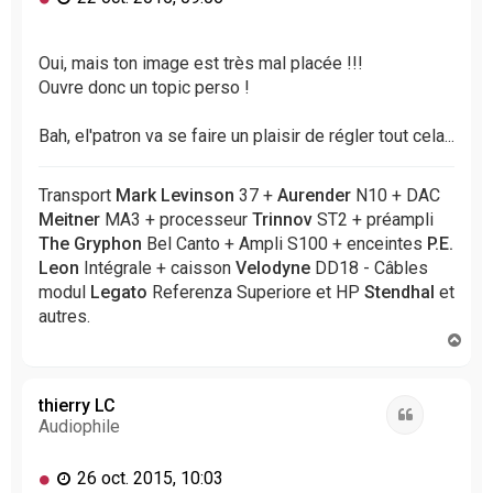
e
s
s
Oui, mais ton image est très mal placée !!!
a
Ouvre donc un topic perso !
g
e
Bah, el'patron va se faire un plaisir de régler tout cela...
n
o
n
Transport
Mark Levinson
37 +
Aurender
N10 + DAC
l
Meitner
MA3 + processeur
Trinnov
ST2 + préampli
u
The Gryphon
Bel Canto + Ampli S100 + enceintes
P.E.
Leon
Intégrale + caisson
Velodyne
DD18 - Câbles
modul
Legato
Referenza Superiore et HP
Stendhal
et
autres.
H
a
u
t
thierry LC
Citation
Audiophile
M
26 oct. 2015, 10:03