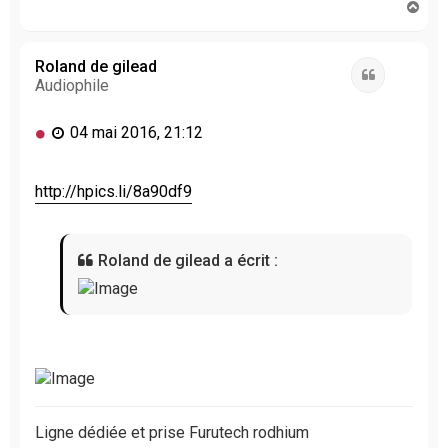
H
a
u
t
Roland de gilead
Citation
Audiophile
M
04 mai 2016, 21:12
e
s
s
http://hpics.li/8a90df9
a
g
e
Roland de gilead a écrit :
n
o
n
l
u
Ligne dédiée et prise Furutech rodhium