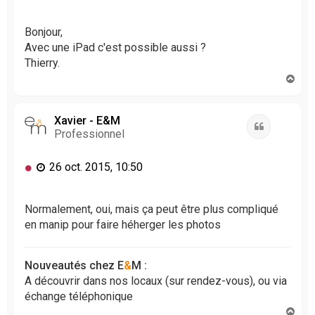
e
s
s
Bonjour,
a
Avec une iPad c'est possible aussi ?
g
Thierry.
e
H
n
a
o
u
n
t
Xavier - E&M
l
Citation
Professionnel
u
M
26 oct. 2015, 10:50
e
s
s
Normalement, oui, mais ça peut être plus compliqué
a
en manip pour faire héherger les photos
g
e
n
Nouveautés chez E
&
M :
o
A découvrir dans nos locaux (sur rendez-vous), ou via
n
échange téléphonique
l
H
u