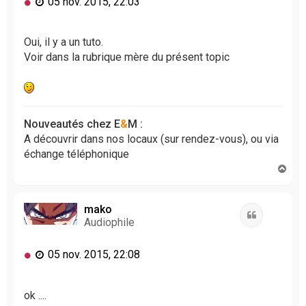
M
05 nov. 2015, 22:03
e
s
s
Oui, il y a un tuto.
a
Voir dans la rubrique mère du présent topic
g
e
n
o
n
Nouveautés chez E
&
M :
l
A découvrir dans nos locaux (sur rendez-vous), ou via
u
échange téléphonique
H
a
u
t
mako
Citation
Audiophile
M
05 nov. 2015, 22:08
e
s
s
ok ....
a