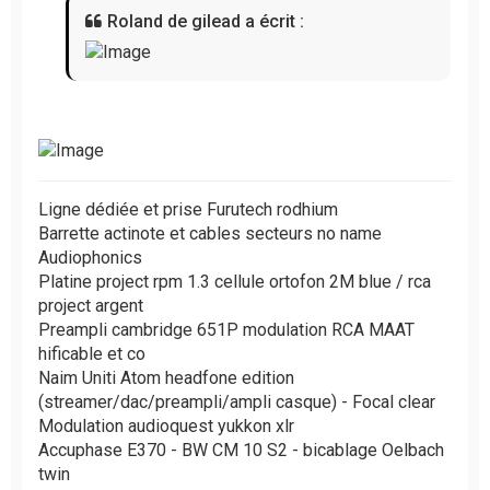
g
Roland de gilead a écrit :
e
n
o
n
l
u
Ligne dédiée et prise Furutech rodhium
Barrette actinote et cables secteurs no name
Audiophonics
Platine project rpm 1.3 cellule ortofon 2M blue / rca
project argent
Preampli cambridge 651P modulation RCA MAAT
hificable et co
Naim Uniti Atom headfone edition
(streamer/dac/preampli/ampli casque) - Focal clear
Modulation audioquest yukkon xlr
Accuphase E370 - BW CM 10 S2 - bicablage Oelbach
twin