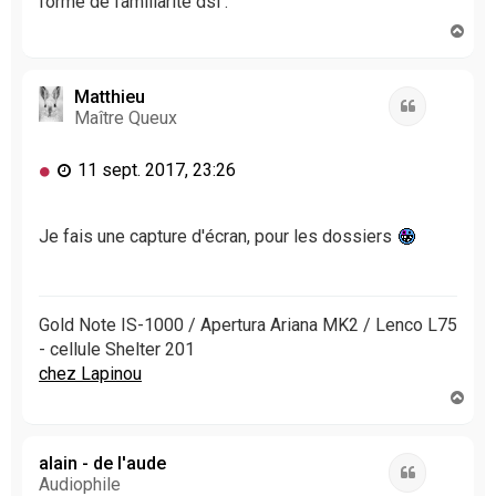
forme de familiarité dsl .
g
H
e
a
n
u
o
t
Matthieu
n
Citation
Maître Queux
l
u
M
11 sept. 2017, 23:26
e
s
s
Je fais une capture d'écran, pour les dossiers
a
g
e
n
Gold Note IS-1000 / Apertura Ariana MK2 / Lenco L75
o
- cellule Shelter 201
n
chez Lapinou
l
H
u
a
u
t
alain - de l'aude
Citation
Audiophile