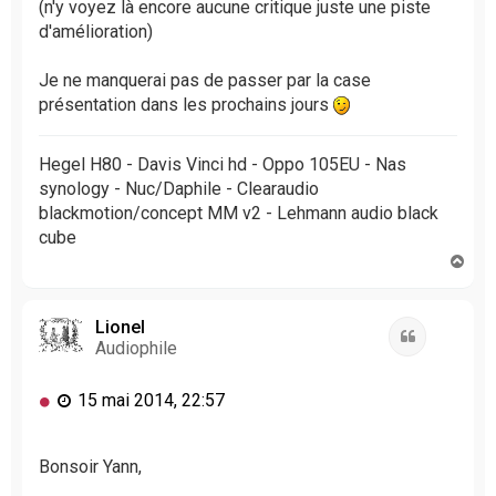
(n'y voyez là encore aucune critique juste une piste
d'amélioration)
Je ne manquerai pas de passer par la case
présentation dans les prochains jours
Hegel H80 - Davis Vinci hd - Oppo 105EU - Nas
synology - Nuc/Daphile - Clearaudio
blackmotion/concept MM v2 - Lehmann audio black
cube
H
a
u
t
Lionel
Citation
Audiophile
M
15 mai 2014, 22:57
e
s
s
Bonsoir Yann,
a