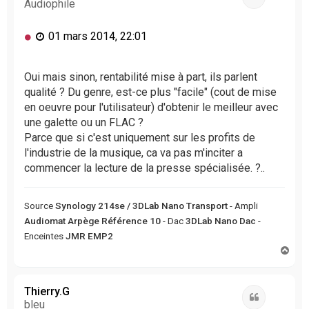
Audiophile
M
01 mars 2014, 22:01
e
s
s
Oui mais sinon, rentabilité mise à part, ils parlent
a
qualité ? Du genre, est-ce plus "facile" (cout de mise
g
en oeuvre pour l'utilisateur) d'obtenir le meilleur avec
e
une galette ou un FLAC ?
n
Parce que si c'est uniquement sur les profits de
o
l'industrie de la musique, ca va pas m'inciter a
n
l
commencer la lecture de la presse spécialisée. ?..
u
Source
Synology 214se / 3DLab Nano Transport
- Ampli
Audiomat Arpège Référence 10
- Dac
3DLab Nano Dac
-
Enceintes
JMR EMP2
H
a
u
t
Thierry.G
Citation
bleu