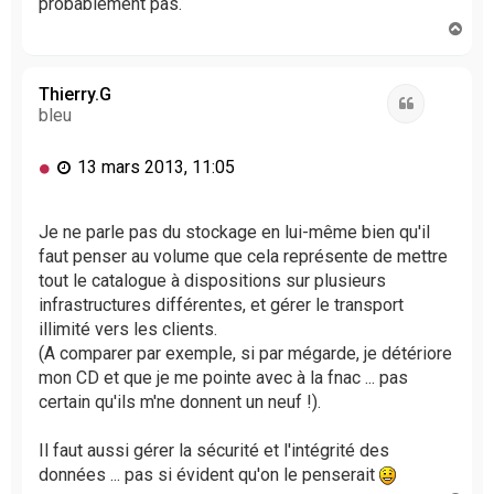
probablement pas.
H
a
u
t
Thierry.G
Citation
bleu
M
13 mars 2013, 11:05
e
s
s
Je ne parle pas du stockage en lui-même bien qu'il
a
faut penser au volume que cela représente de mettre
g
tout le catalogue à dispositions sur plusieurs
e
infrastructures différentes, et gérer le transport
n
illimité vers les clients.
o
(A comparer par exemple, si par mégarde, je détériore
n
l
mon CD et que je me pointe avec à la fnac ... pas
u
certain qu'ils m'ne donnent un neuf !).
Il faut aussi gérer la sécurité et l'intégrité des
données ... pas si évident qu'on le penserait