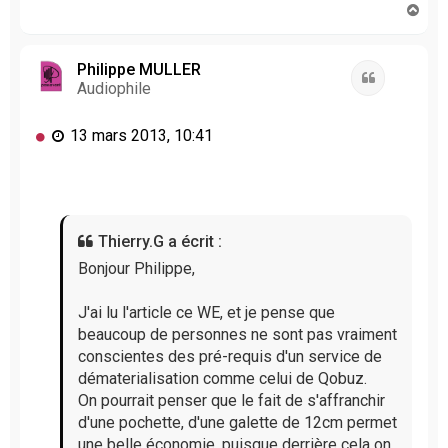
H
a
u
t
Philippe MULLER
Citation
Audiophile
M
13 mars 2013, 10:41
e
s
s
a
g
Thierry.G a écrit :
e
n
Bonjour Philippe,
o
n
J'ai lu l'article ce WE, et je pense que
l
beaucoup de personnes ne sont pas vraiment
u
conscientes des pré-requis d'un service de
dématerialisation comme celui de Qobuz.
On pourrait penser que le fait de s'affranchir
d'une pochette, d'une galette de 12cm permet
une belle économie, puisque derrière cela on