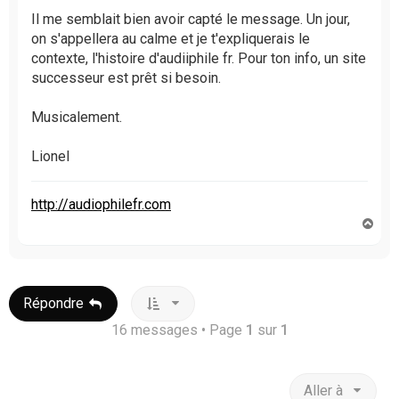
g
Il me semblait bien avoir capté le message. Un jour,
e
on s'appellera au calme et je t'expliquerais le
n
contexte, l'histoire d'audiiphile fr. Pour ton info, un site
o
successeur est prêt si besoin.
n
l
u
Musicalement.
Lionel
http://audiophilefr.com
H
a
u
t
Répondre
16 messages • Page
1
sur
1
Aller à