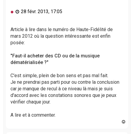
M
28 févr. 2013, 17:05
e
s
s
Article à lire dans le numéro de Haute-Fidélité de
a
mars 2012 où la question intéressante est enfin
g
posée:
e
n
"Faut-il acheter des CD ou de la musique
o
dématérialisée ?"
n
l
u
C'est simple, plein de bon sens et pas mal fait.
Je ne prendrai pas parti pour ou contre la conclusion
car je manque de recul à ce niveau là mais je suis
d'accord avec les constations sonores que je peux
vérifier chaque jour.
A lire et à commenter.
H
a
u