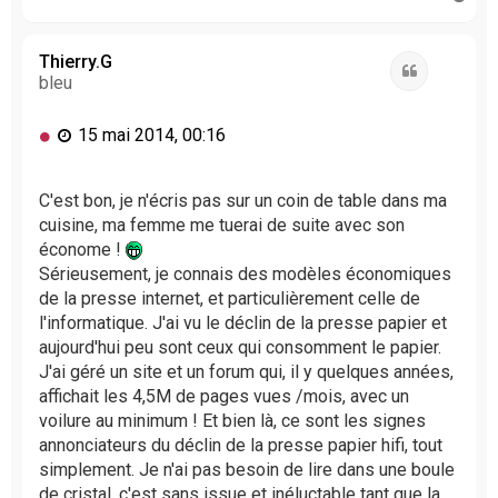
a
u
t
Thierry.G
Citation
bleu
M
15 mai 2014, 00:16
e
s
s
C'est bon, je n'écris pas sur un coin de table dans ma
a
cuisine, ma femme me tuerai de suite avec son
g
économe !
e
Sérieusement, je connais des modèles économiques
n
de la presse internet, et particulièrement celle de
o
l'informatique. J'ai vu le déclin de la presse papier et
n
l
aujourd'hui peu sont ceux qui consomment le papier.
u
J'ai géré un site et un forum qui, il y quelques années,
affichait les 4,5M de pages vues /mois, avec un
voilure au minimum ! Et bien là, ce sont les signes
annonciateurs du déclin de la presse papier hifi, tout
simplement. Je n'ai pas besoin de lire dans une boule
de cristal, c'est sans issue et inéluctable tant que la