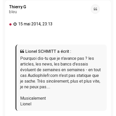
u
t
Thierry.G
Citation
bleu
M
15 mai 2014, 23:13
e
s
s
a
g
Lionel SCHMITT a écrit :
e
n
Pourquoi dis-tu que je n'avance pas ? les
o
articles, les news, les bancs d'essais
n
évoluent de semaines en semaines - en tout
l
cas Audiophilefr.com n'est pas statique que
u
je sache. Très sincèrement, plus et plus vite,
je ne peux pas.....
Musicalement
Lionel