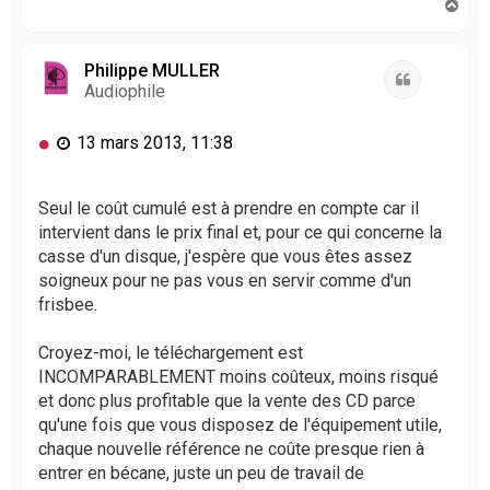
H
a
u
t
Philippe MULLER
Citation
Audiophile
M
13 mars 2013, 11:38
e
s
s
Seul le coût cumulé est à prendre en compte car il
a
intervient dans le prix final et, pour ce qui concerne la
g
casse d'un disque, j'espère que vous êtes assez
e
soigneux pour ne pas vous en servir comme d'un
n
frisbee.
o
n
l
Croyez-moi, le téléchargement est
u
INCOMPARABLEMENT moins coûteux, moins risqué
et donc plus profitable que la vente des CD parce
qu'une fois que vous disposez de l'équipement utile,
chaque nouvelle référence ne coûte presque rien à
entrer en bécane, juste un peu de travail de