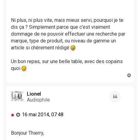
Ni plus, ni plus vite, mais mieux servi, pourquoi je te
dis ça ? Simplement parce que c'est vraiment
dommage de ne pouvoir effectuer une recherche par
marque, type de produit, ou niveau de gamme un
article si chèrement rédigé
Un bon repas, sur une belle table, avec des copains
quoi
H
a
u
t
Lionel
Citation
Audiophile
M
16 mai 2014, 07:48
e
s
s
Bonjour Thierry,
a