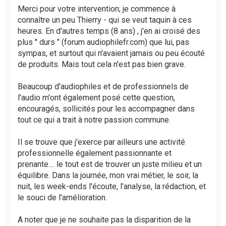
g
Merci pour votre intervention; je commence à
e
connaître un peu Thierry - qui se veut taquin à ces
n
heures. En d'autres temps (8 ans) , j'en ai croisé des
o
plus '' durs " (forum audiophilefr.com) que lui, pas
n
l
sympas, et surtout qui n'avaient jamais ou peu écouté
u
de produits. Mais tout cela n'est pas bien grave.
Beaucoup d'audiophiles et de professionnels de
l'audio m'ont également posé cette question,
encouragés, sollicités pour les accompagner dans
tout ce qui a trait à notre passion commune.
Il se trouve que j'exerce par ailleurs une activité
professionnelle également passionnante et
prenante.... le tout est de trouver un juste milieu et un
équilibre. Dans la journée, mon vrai métier, le soir, la
nuit, les week-ends l'écoute, l'analyse, la rédaction, et
le souci de l'amélioration.
A noter que je ne souhaite pas la disparition de la