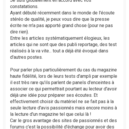
Je suis globalement en accord avec vos
e
constatations.
n
Ayant débuté récemment dans le monde de l'écoute
o
stéréo de qualité, je peux vous dire que la presse
n
l
écrite ne m'a pas apporté grand chose (pour ne pas
u
dire rien).
Entre les articles systématiquement élogieux, les
articles qui ne sont que des publi reportage, des test
réalisés à la va vite... tout a déjà été évoqué dans
d'autres postes.
Pour parler plus particulièrement du cas du magazine
haute fidélité, lors de leurs tests d'ampli par exemple
il est très rare qu'ils parlent de panels d'enceintes à
associer ce qui permettrait pourtant au lecteur d'avoir
déjà une idée pour préparer ses écoutes. Et
effectivement choisir du matériel ne se fait pas à la
seule lecture d'avis passionnés mais encore moins à
la lecture d'un magazine tel que celui là !
Car le gros avantage des sites de passionnés et des
forums c'est la possibilité d'échange pour avoir des