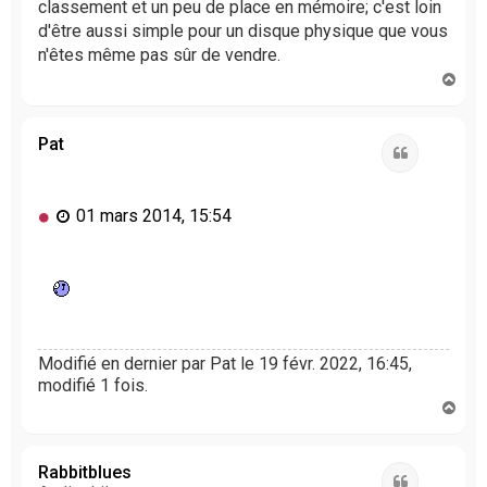
classement et un peu de place en mémoire; c'est loin
d'être aussi simple pour un disque physique que vous
n'êtes même pas sûr de vendre.
H
a
u
t
Pat
Citation
M
01 mars 2014, 15:54
e
s
s
a
g
e
n
Modifié en dernier par
Pat
le 19 févr. 2022, 16:45,
o
modifié 1 fois.
n
H
l
a
u
u
t
Rabbitblues
Citation