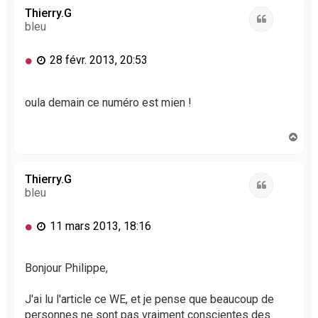
t
Thierry.G
Citation
bleu
M
28 févr. 2013, 20:53
e
s
s
oula demain ce numéro est mien !
a
g
H
e
a
n
u
o
t
Thierry.G
n
Citation
bleu
l
u
M
11 mars 2013, 18:16
e
s
s
Bonjour Philippe,
a
g
J'ai lu l'article ce WE, et je pense que beaucoup de
e
personnes ne sont pas vraiment conscientes des