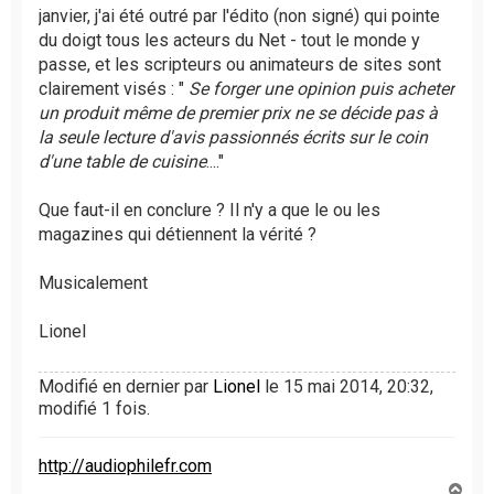
janvier, j'ai été outré par l'édito (non signé) qui pointe
n
l
du doigt tous les acteurs du Net - tout le monde y
u
passe, et les scripteurs ou animateurs de sites sont
clairement visés : "
Se forger une opinion puis acheter
un produit même de premier prix ne se décide pas à
la seule lecture d'avis passionnés écrits sur le coin
d'une table de cuisine
...."
Que faut-il en conclure ? Il n'y a que le ou les
magazines qui détiennent la vérité ?
Musicalement
Lionel
Modifié en dernier par
Lionel
le 15 mai 2014, 20:32,
modifié 1 fois.
http://audiophilefr.com
H