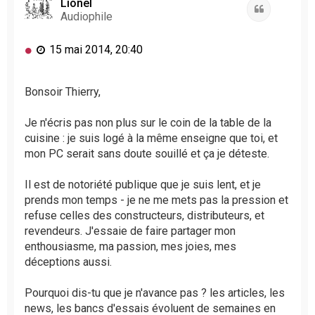
t
Lionel
Citation
Audiophile
M
15 mai 2014, 20:40
e
s
s
Bonsoir Thierry,
a
g
Je n'écris pas non plus sur le coin de la table de la
e
cuisine : je suis logé à la même enseigne que toi, et
n
mon PC serait sans doute souillé et ça je déteste.
o
n
l
Il est de notoriété publique que je suis lent, et je
u
prends mon temps - je ne me mets pas la pression et
refuse celles des constructeurs, distributeurs, et
revendeurs. J'essaie de faire partager mon
enthousiasme, ma passion, mes joies, mes
déceptions aussi.
Pourquoi dis-tu que je n'avance pas ? les articles, les
news, les bancs d'essais évoluent de semaines en