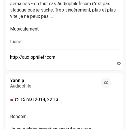
semaines - en tout cas Audiophilefr.com n'est pas
statique que je sache. Très sincèrement, plus et plus
vite, je ne peux pas.....
Musicalement
Lionel
http://audiophilefr.com
H
a
u
t
Yann.p
Citation
Audiophile
M
15 mai 2014, 22:13
e
s
s
Bonsoir ,
a
g