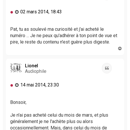
M
02 mars 2014, 18:43
e
s
s
Pat, tu as soulevé ma curiosité et j'ai acheté le
a
numéro ... Je ne peux qu'adhérer à ton point de vue et
g
pire, le reste du contenu n'est guère plus digeste.
e
H
n
a
o
u
n
t
Lionel
l
Citation
Audiophile
u
M
14 mai 2014, 23:30
e
s
s
Bonsoir,
a
g
Je n'ai pas acheté celui du mois de mars, et plus
e
généralement je ne l'achète plus ou alors
n
occasionnellement. Mais, dans celui du mois de
o