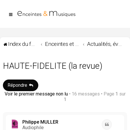
Index du forum
Enceintes et Musiques
Actualités, évènements Enceintes et Musiques...
HAUTE-FIDELITE (la revue)
Répondre
Voir le premier message non lu
• 16 messages • Page
1
sur
1
Philippe MULLER
Citation
Audiophile