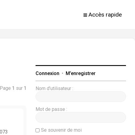
Accès rapide
Connexion
•
M’enregistrer
 Page
1
sur
1
Nom d’utilisateur :
Mot de passe :
Se souvenir de moi
073