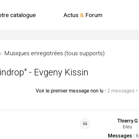
otre catalogue
Actus
&
Forum
Musiques enregistrées (tous supports)
aindrop" - Evgeny Kissin
Voir le premier message non lu
• 2 messages •
Thierry.G
Citation
bleu
Messages :
6