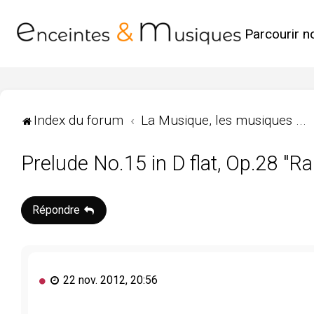
Parcourir n
Index du forum
La Musique, les musiques ...
Prelude No.15 in D flat, Op.28 "R
Répondre
M
22 nov. 2012, 20:56
e
s