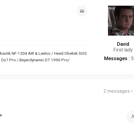
Citation
David
First lady
ksutik NF-1204 AIR & Leeloo / Heed Obelisk Si30
Messages :
5
ng Dx7 Pro / Beyerdynamic DT 1990 Pro/
2 messages •
»
A