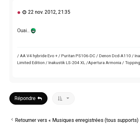
M
22 nov. 2012, 21:35
e
s
s
Ouai...
a
g
e
n
/ AA V4 hybride Evo + / Puritan PS106-DC / Denon Dcd-A110 / Ina
o
Limited Edition / Inakustik LS-204 XL /Apertura Armonia / Toppi
n
l
u
Répondre
Retourner vers « Musiques enregistrées (tous supports) 