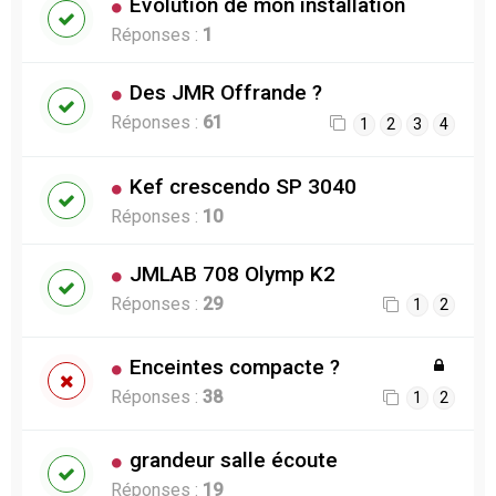
Évolution de mon installation
Réponses :
1
Des JMR Offrande ?
Réponses :
61
1
2
3
4
Kef crescendo SP 3040
Réponses :
10
JMLAB 708 Olymp K2
Réponses :
29
1
2
Enceintes compacte ?
Réponses :
38
1
2
grandeur salle écoute
Réponses :
19