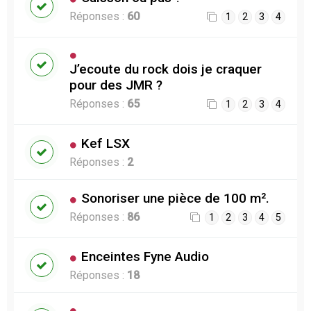
Réponses :
60
1
2
3
4
J’ecoute du rock dois je craquer
pour des JMR ?
Réponses :
65
1
2
3
4
Kef LSX
Réponses :
2
Sonoriser une pièce de 100 m².
Réponses :
86
1
2
3
4
5
Enceintes Fyne Audio
Réponses :
18