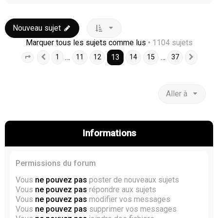
Nouveau sujet
Marquer tous les sujets comme lus
• 1104 sujets
13
…
…
1
11
12
14
15
37
Page
13
Précédente
sur
37
Suiva
Aller à
Informations
Permissions du forum
Vous
ne pouvez pas
poster de nouveaux sujets
Vous
ne pouvez pas
répondre aux sujets
Vous
ne pouvez pas
modifier vos messages
Vous
ne pouvez pas
supprimer vos messages