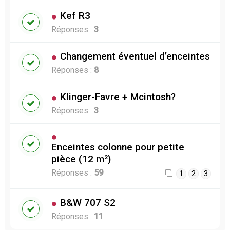
Kef R3
Réponses :
3
Changement éventuel d’enceintes
Réponses :
8
Klinger-Favre + Mcintosh?
Réponses :
3
Enceintes colonne pour petite
pièce (12 m²)
Réponses :
59
1
2
3
B&W 707 S2
Réponses :
11