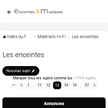
Index du forum
Matériels Hi-Fi
Les enceintes
Les enceintes
Nouveau sujet
Marquer tous les sujets comme lus
• 1104 sujets
13
…
…
1
11
12
14
15
37
Page
13
Précédente
sur
37
Suiva
Annonces