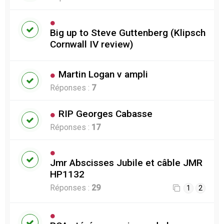
Big up to Steve Guttenberg (Klipsch
Cornwall IV review)
Martin Logan v ampli
Réponses :
7
RIP Georges Cabasse
Réponses :
17
Jmr Abscisses Jubile et câble JMR
HP1132
Réponses :
29
1
2