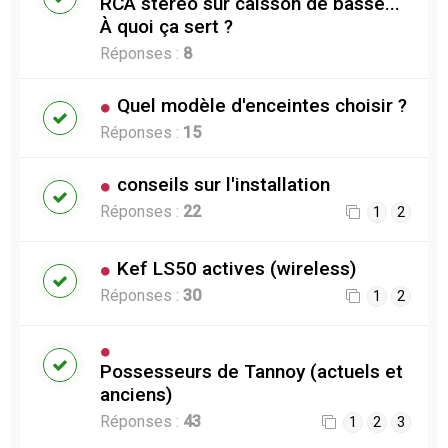
RCA stéréo sur caisson de basse...
À quoi ça sert ?
Réponses :
8
Quel modèle d'enceintes choisir ?
Réponses :
15
conseils sur l'installation
Réponses :
22
1
2
Kef LS50 actives (wireless)
Réponses :
30
1
2
Possesseurs de Tannoy (actuels et
anciens)
Réponses :
43
1
2
3