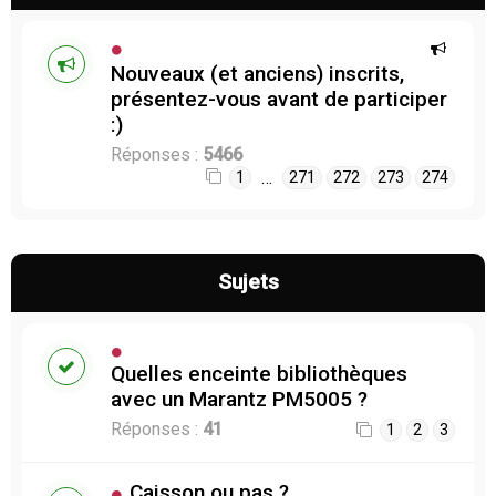
Nouveaux (et anciens) inscrits,
présentez-vous avant de participer
:)
Réponses :
5466
…
1
271
272
273
274
Sujets
Quelles enceinte bibliothèques
avec un Marantz PM5005 ?
Réponses :
41
1
2
3
Caisson ou pas ?