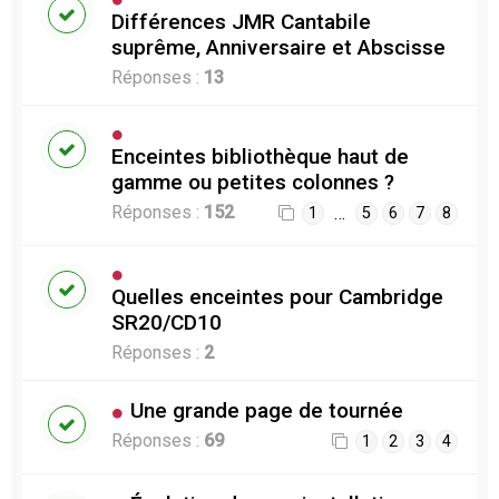
Différences JMR Cantabile
suprême, Anniversaire et Abscisse
Réponses :
13
Enceintes bibliothèque haut de
gamme ou petites colonnes ?
Réponses :
152
…
1
5
6
7
8
Quelles enceintes pour Cambridge
SR20/CD10
Réponses :
2
Une grande page de tournée
Réponses :
69
1
2
3
4