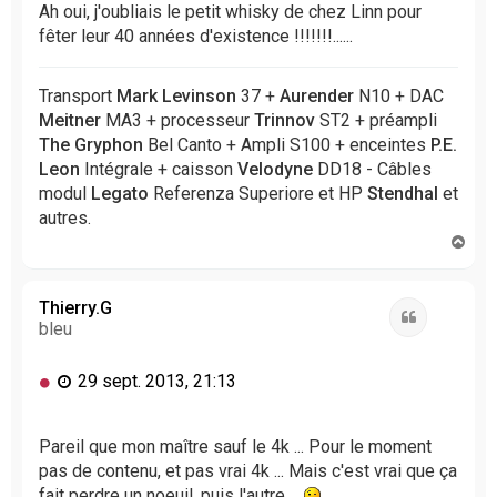
Ah oui, j'oubliais le petit whisky de chez Linn pour
fêter leur 40 années d'existence !!!!!!!......
Transport
Mark Levinson
37 +
Aurender
N10 + DAC
Meitner
MA3 + processeur
Trinnov
ST2 + préampli
The Gryphon
Bel Canto + Ampli S100 + enceintes
P.E.
Leon
Intégrale + caisson
Velodyne
DD18 - Câbles
modul
Legato
Referenza Superiore et HP
Stendhal
et
autres.
H
a
u
t
Thierry.G
Citation
bleu
M
29 sept. 2013, 21:13
e
s
s
Pareil que mon maître sauf le 4k ... Pour le moment
a
pas de contenu, et pas vrai 4k ... Mais c'est vrai que ça
g
fait perdre un noeuil, puis l'autre ...