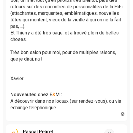
Bon, on met tout ça en photos très bientôt, plus des
retours sur des rencontres de personnalités de la HiFi
(attachantes, marquantes, emblématiques, nouvelles
têtes qui montent, vieux de la vieille à qui on ne la fait
pas, ...).
Et Thierry a été très sage, et a trouvé plein de belles
choses.
Très bon salon pour moi, pour de multiples raisons,
que je dirai, na !
Xavier
Nouveautés chez E
&
M :
A découvrir dans nos locaux (sur rendez-vous), ou via
échange téléphonique
H
a
u
t
Pascal Pebret