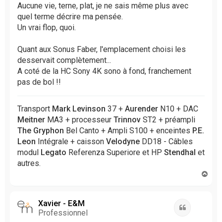
Aucune vie, terne, plat, je ne sais même plus avec
quel terme décrire ma pensée.
Un vrai flop, quoi.
Quant aux Sonus Faber, l'emplacement choisi les
desservait complètement...
A coté de la HC Sony 4K sono à fond, franchement
pas de bol !!
Transport
Mark Levinson
37 +
Aurender
N10 + DAC
Meitner
MA3 + processeur
Trinnov
ST2 + préampli
The Gryphon
Bel Canto + Ampli S100 + enceintes
P.E.
Leon
Intégrale + caisson
Velodyne
DD18 - Câbles
modul
Legato
Referenza Superiore et HP
Stendhal
et
autres.
H
a
u
t
Xavier - E&M
Citation
Professionnel