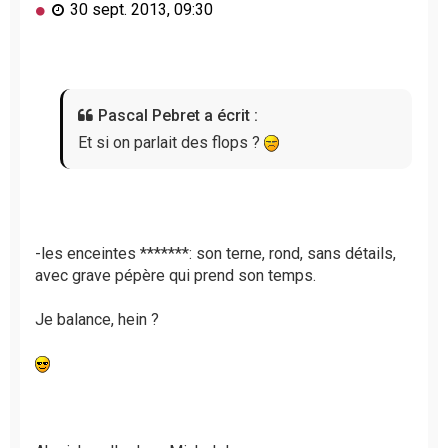
M
30 sept. 2013, 09:30
e
s
s
a
g
Pascal Pebret a écrit :
e
n
Et si on parlait des flops ?
o
n
l
u
-les enceintes *******: son terne, rond, sans détails,
avec grave pépère qui prend son temps.
Je balance, hein ?