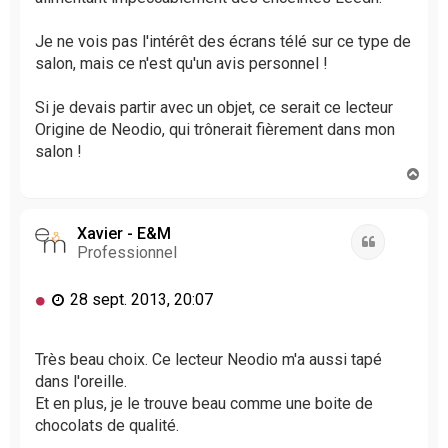
Je ne vois pas l'intérêt des écrans télé sur ce type de
salon, mais ce n'est qu'un avis personnel !
Si je devais partir avec un objet, ce serait ce lecteur
Origine de Neodio, qui trônerait fièrement dans mon
salon !
H
a
u
t
Xavier - E&M
Citation
Professionnel
M
28 sept. 2013, 20:07
e
s
s
Très beau choix. Ce lecteur Neodio m'a aussi tapé
a
dans l'oreille.
g
Et en plus, je le trouve beau comme une boite de
e
chocolats de qualité.
n