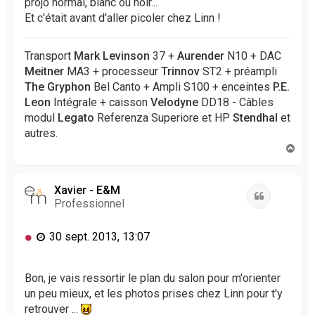
projo normal, blanc ou noir...
g
Et c'était avant d'aller picoler chez Linn !
e
n
o
Transport
Mark Levinson
37 +
Aurender
N10 + DAC
n
Meitner
MA3 + processeur
Trinnov
ST2 + préampli
l
The Gryphon
Bel Canto + Ampli S100 + enceintes
P.E.
u
Leon
Intégrale + caisson
Velodyne
DD18 - Câbles
modul
Legato
Referenza Superiore et HP
Stendhal
et
autres.
H
a
u
t
Xavier - E&M
Citation
Professionnel
M
30 sept. 2013, 13:07
e
s
s
Bon, je vais ressortir le plan du salon pour m'orienter
a
un peu mieux, et les photos prises chez Linn pour t'y
g
retrouver ...