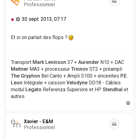
Citation
Professionnel
M
30 sept. 2013, 07:17
e
s
s
Et si on parlait des flops ?
a
g
e
n
Transport
Mark Levinson
37 +
Aurender
N10 + DAC
o
Meitner
MA3 + processeur
Trinnov
ST2 + préampli
n
The Gryphon
Bel Canto + Ampli S100 + enceintes
P.E.
l
Leon
Intégrale + caisson
Velodyne
DD18 - Câbles
u
modul
Legato
Referenza Superiore et HP
Stendhal
et
autres.
H
a
u
t
Xavier - E&M
Citation
Professionnel