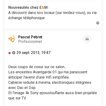
o
n
Nouveautés chez E
&
M :
l
A découvrir dans nos locaux (sur rendez-vous), ou via
u
échange téléphonique
H
a
u
t
Pascal Pebret
Citation
Professionnel
M
29 sept. 2013, 19:47
e
s
s
Deux coups de coeur sur ce salon...
a
Les enceintes Avantgarde 01 qui me paraissent
g
anticiper l'avenir d'une Hifi simplifiée.
e
Cablerie reduite à minima, electroniques intégrées
n
avec Dac et Dsp.
o
Et l'image 4k Sony epoustouflante aussi bien projetée
n
l
que sur TV.
u