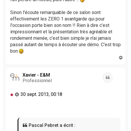
e
n
Sinon l'écoute remarquable de ce salon sont
o
effectivement les ZERO 1 avantgarde qui pour
n
l
l'occasion porte bien son nom !! Rien à dire c'est
u
impressionnant et la présentation très agréable et
rondement menée, c'est bien simple je n'ai jamais
passé autant de temps à écouter une démo. C'est trop
bon
H
a
u
t
Xavier - E&M
Citation
Professionnel
M
30 sept. 2013, 00:18
e
s
s
a
g
Pascal Pebret a écrit :
e