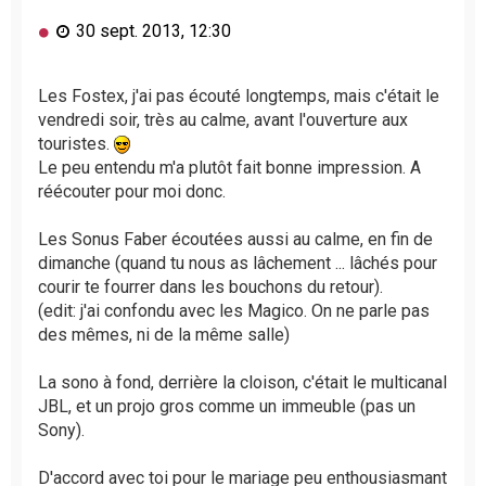
M
30 sept. 2013, 12:30
e
s
s
Les Fostex, j'ai pas écouté longtemps, mais c'était le
a
vendredi soir, très au calme, avant l'ouverture aux
g
touristes.
e
Le peu entendu m'a plutôt fait bonne impression. A
n
réécouter pour moi donc.
o
n
l
Les Sonus Faber écoutées aussi au calme, en fin de
u
dimanche (quand tu nous as lâchement ... lâchés pour
courir te fourrer dans les bouchons du retour).
(edit: j'ai confondu avec les Magico. On ne parle pas
des mêmes, ni de la même salle)
La sono à fond, derrière la cloison, c'était le multicanal
JBL, et un projo gros comme un immeuble (pas un
Sony).
D'accord avec toi pour le mariage peu enthousiasmant