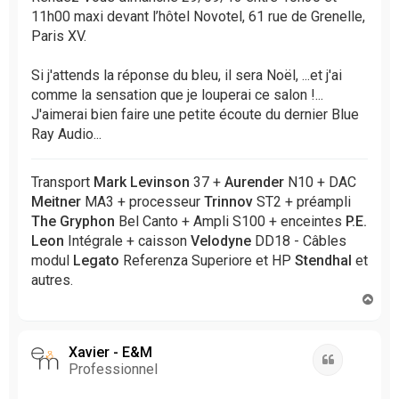
a
11h00 maxi devant l’hôtel Novotel, 61 rue de Grenelle,
g
Paris XV.
e
n
Si j'attends la réponse du bleu, il sera Noël, ...et j'ai
o
comme la sensation que je louperai ce salon !...
n
l
J'aimerai bien faire une petite écoute du dernier Blue
u
Ray Audio...
Transport
Mark Levinson
37 +
Aurender
N10 + DAC
Meitner
MA3 + processeur
Trinnov
ST2 + préampli
The Gryphon
Bel Canto + Ampli S100 + enceintes
P.E.
Leon
Intégrale + caisson
Velodyne
DD18 - Câbles
modul
Legato
Referenza Superiore et HP
Stendhal
et
autres.
H
a
u
t
Xavier - E&M
Citation
Professionnel