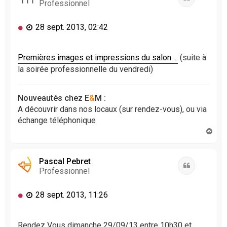
Professionnel
M
28 sept. 2013, 02:42
e
s
s
Premières images et impressions du salon ...
(suite à
a
la soirée professionnelle du vendredi)
g
e
n
Nouveautés chez E
&
M :
o
A découvrir dans nos locaux (sur rendez-vous), ou via
n
échange téléphonique
l
H
u
a
u
t
Pascal Pebret
Citation
Professionnel
M
28 sept. 2013, 11:26
e
s
s
Rendez Vous dimanche 29/09/13 entre 10h30 et