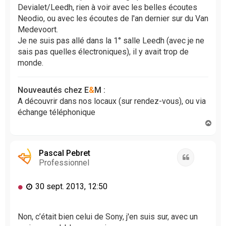
Devialet/Leedh, rien à voir avec les belles écoutes
Neodio, ou avec les écoutes de l'an dernier sur du Van
Medevoort.
Je ne suis pas allé dans la 1° salle Leedh (avec je ne
sais pas quelles électroniques), il y avait trop de
monde.
Nouveautés chez E
&
M :
A découvrir dans nos locaux (sur rendez-vous), ou via
échange téléphonique
H
a
u
t
Pascal Pebret
Citation
Professionnel
M
30 sept. 2013, 12:50
e
s
s
Non, c’était bien celui de Sony, j'en suis sur, avec un
a