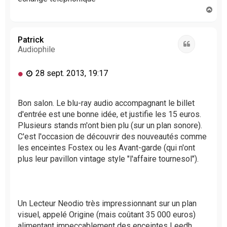
H
a
u
t
Patrick
Citation
Audiophile
M
28 sept. 2013, 19:17
e
s
s
Bon salon. Le blu-ray audio accompagnant le billet
a
d'entrée est une bonne idée, et justifie les 15 euros.
g
Plusieurs stands m'ont bien plu (sur un plan sonore).
e
C'est l'occasion de découvrir des nouveautés comme
n
les enceintes Fostex ou les Avant-garde (qui n'ont
o
plus leur pavillon vintage style "l'affaire tournesol").
n
l
u
Un Lecteur Neodio très impressionnant sur un plan
visuel, appelé Origine (mais coûtant 35 000 euros)
alimentant impeccablement des enceintes Leedh.