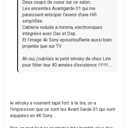
n
Deux coups de coeur sur ce salon...
o
Les enceintes Avantgarde 01 qui me
n
paraissent anticiper l'avenir d'une Hifi
l
simplifiée.
u
Cablerie reduite à minima, electroniques
intégrées avec Dac et Dsp.
Et l'image 4k Sony epoustouflante aussi bien
projetée que sur TV.
Ah oui, j'oubliais le petit whisky de chez Linn
pour fêter leur 40 années d'existence !!!!!!!......
le whisky a vraiment tapé fort: à te lire, on a
l'impression que ce sont les Avant Garde 01 qui sont
équipées en 4K Sony ...