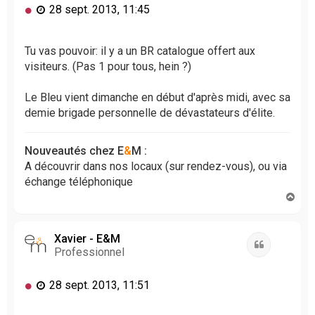
M
28 sept. 2013, 11:45
e
s
s
Tu vas pouvoir: il y a un BR catalogue offert aux
a
visiteurs. (Pas 1 pour tous, hein ?)
g
e
Le Bleu vient dimanche en début d'après midi, avec sa
n
demie brigade personnelle de dévastateurs d'élite.
o
n
l
Nouveautés chez E
&
M :
u
A découvrir dans nos locaux (sur rendez-vous), ou via
échange téléphonique
H
a
u
t
Xavier - E&M
Citation
Professionnel
M
28 sept. 2013, 11:51
e
s