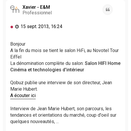
Xavier - E&M
Citation
Professionnel
M
15 sept. 2013, 16:24
e
s
s
Bonjour
a
A la fin du mois se tient le salon HiFi, au Novotel Tour
g
Eiffel
e
La dénomination complète du salon:
Salon HIFI Home
n
Cinéma et technologies d'intérieur
o
n
l
Qobuz publie une interview de son directeur, Jean
u
Marie Hubert.
A écouter ici
Interview de Jean Marie Hubert, son parcours, les
tendances et orientations du marché, coup d'oeil sur
quelques nouveautés, ...