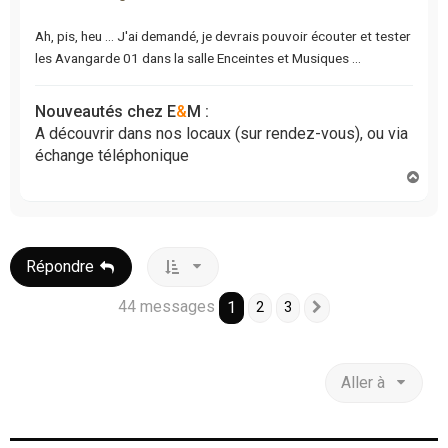
e
n
Ah, pis, heu ... J'ai demandé, je devrais pouvoir écouter et tester
o
n
les Avangarde 01 dans la salle Enceintes et Musiques ...
l
u
Nouveautés chez E
&
M :
A découvrir dans nos locaux (sur rendez-vous), ou via
échange téléphonique
H
a
u
t
Répondre
44 messages
1
2
3
Suivante
Aller à