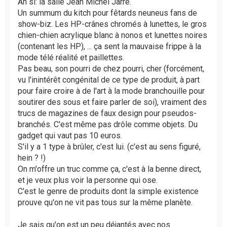
Ah si: la salle Jean Michel Jarre.
Un summum du kitch pour fêtards neuneus fans de
show-biz. Les HP-crânes chromés à lunettes, le gros
chien-chien acrylique blanc à nonos et lunettes noires
(contenant les HP), ... ça sent la mauvaise frippe à la
mode télé réalité et paillettes.
Pas beau, son pourri de chez pourri, cher (forcément,
vu l'inintérêt congénital de ce type de produit, à part
pour faire croire à de l'art à la mode branchouille pour
soutirer des sous et faire parler de soi), vraiment des
trucs de magazines de faux design pour pseudos-
branchés. C'est même pas drôle comme objets. Du
gadget qui vaut pas 10 euros.
S'il y a 1 type à brûler, c'est lui. (c'est au sens figuré,
hein ? !)
On m'offre un truc comme ça, c'est à la benne direct,
et je veux plus voir la personne qui ose.
C'est le genre de produits dont la simple existence
prouve qu'on ne vit pas tous sur la même planète.
Je sais qu'on est un peu déjantés avec nos