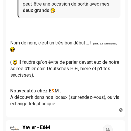
n
peut-être une occasion de sortir avec mes
o
deux grands
n
l
u
Nom de nom, c'est un très bon début ... !
(j'ai cru que tu m'appelais)
(
Il faudra qu'on évite de parler devant eux de notre
soirée d'hier soir: Deutsches HiFi, bière et p'tites
saucisses).
Nouveautés chez E
&
M :
A découvrir dans nos locaux (sur rendez-vous), ou via
échange téléphonique
H
a
u
t
Xavier - E&M
Citation