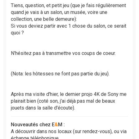
s
Tiens, question, et petit jeu (que je fais régulièrement
a
quand je vais à un salon, un musée, voire une
g
collection, une belle demeure):
e
Si vous deviez partir avec 1 chose du salon, ce serait
n
quoi ?
o
n
l
u
N'hésitez pas à transmettre vos coups de coeur.
(Nota: les hôtesses ne font pas partie du jeu).
Après ma visite d'hier, le dernier projo 4K de Sony me
plairait bien (coté son, j'ai déjà pas mal de beaux
jouets dans la salle d'écoute).
Nouveautés chez E
&
M :
A découvrir dans nos locaux (sur rendez-vous), ou via
échange téléphonique