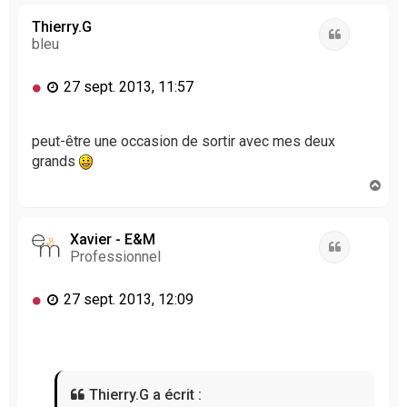
u
t
Thierry.G
Citation
bleu
M
27 sept. 2013, 11:57
e
s
s
peut-être une occasion de sortir avec mes deux
a
grands
g
H
e
a
n
u
o
t
Xavier - E&M
n
Citation
Professionnel
l
u
M
27 sept. 2013, 12:09
e
s
s
a
g
Thierry.G a écrit :
e