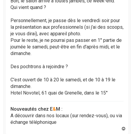
Bon, le salon arrive à toutes jambes, ce week-end.
a
Qui vient quand ?
g
e
Personnellement, je passe dès le vendredi soir pour
n
la présentation aux professionnels (si j'ai des scoops,
o
je vous dirai), avec appareil photo.
n
l
Pour le reste, je ne pourrai pas passer en 1° partie de
u
journée le samedi, peut-être en fin d'après midi, et le
dimanche.
Des pochtrons à rejoindre ?
C'est ouvert de 10 à 20 le samedi, et de 10 à 19 le
dimanche.
Hotel Novotel, 61 quai de Grenelle, dans le 15°
Nouveautés chez E
&
M :
A découvrir dans nos locaux (sur rendez-vous), ou via
échange téléphonique
H
a