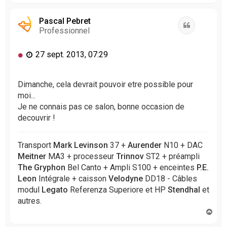
u
t
Pascal Pebret
Citation
Professionnel
M
27 sept. 2013, 07:29
e
s
s
Dimanche, cela devrait pouvoir etre possible pour
a
moi...
g
Je ne connais pas ce salon, bonne occasion de
e
decouvrir !
n
o
n
Transport
Mark Levinson
37 +
Aurender
N10 + DAC
l
Meitner
MA3 + processeur
Trinnov
ST2 + préampli
u
The Gryphon
Bel Canto + Ampli S100 + enceintes
P.E.
Leon
Intégrale + caisson
Velodyne
DD18 - Câbles
modul
Legato
Referenza Superiore et HP
Stendhal
et
autres.
H
a