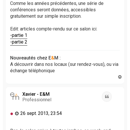
Comme les années précédentes, une série de
conférences seront données, accessibles
gratuitement sur simple inscription.
Edit: articles compte-rendu sur ce salon ici:
-partie 1
-partie 2
Nouveautés chez E
&
M :
A découvrir dans nos locaux (sur rendez-vous), ou via
échange téléphonique
H
a
u
t
Xavier - E&M
Citation
Professionnel
M
26 sept. 2013, 23:54
e
s
s