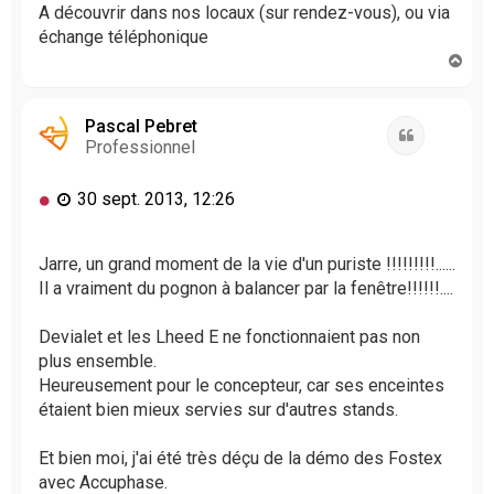
A découvrir dans nos locaux (sur rendez-vous), ou via
échange téléphonique
H
a
u
t
Pascal Pebret
Citation
Professionnel
M
30 sept. 2013, 12:26
e
s
s
Jarre, un grand moment de la vie d'un puriste !!!!!!!!!......
a
Il a vraiment du pognon à balancer par la fenêtre!!!!!!....
g
e
Devialet et les Lheed E ne fonctionnaient pas non
n
plus ensemble.
o
Heureusement pour le concepteur, car ses enceintes
n
l
étaient bien mieux servies sur d'autres stands.
u
Et bien moi, j'ai été très déçu de la démo des Fostex
avec Accuphase.