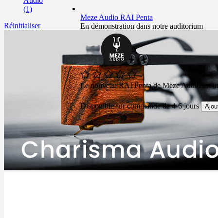
Audio
(1)
Meze Audio RAI Penta
Réinitialiser
En démonstration dans notre auditorium
Le nouveau RAI Penta de Meze Audio est un c
Disponible sur commande de 4-6 jours
Ajou