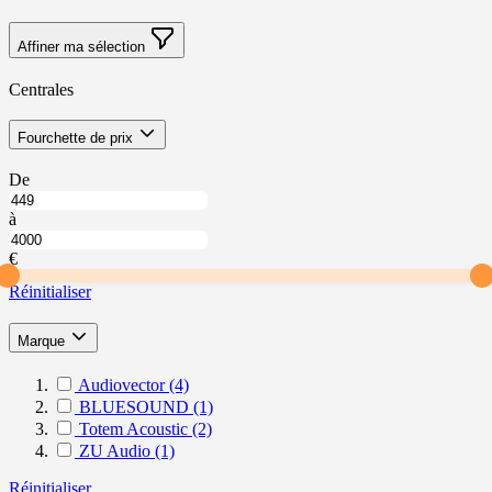
Affiner ma sélection
Centrales
Skip
filter
Fourchette de prix
to
product
À
De
list
partir
Jusqu’à
de
à
Fourchette
Fourchette
de
de
€
prix
prix
Réinitialiser
filter
Marque
Audiovector
(4)
BLUESOUND
(1)
Totem Acoustic
(2)
ZU Audio
(1)
Réinitialiser