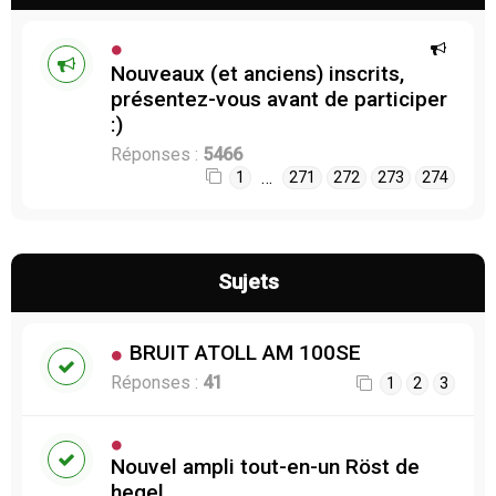
Nouveaux (et anciens) inscrits,
présentez-vous avant de participer
:)
Réponses :
5466
…
1
271
272
273
274
Sujets
BRUIT ATOLL AM 100SE
Réponses :
41
1
2
3
Nouvel ampli tout-en-un Röst de
hegel