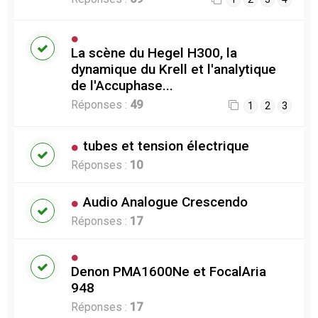
La scène du Hegel H300, la
dynamique du Krell et l'analytique
de l'Accuphase...
Réponses :
49
1
2
3
tubes et tension électrique
Réponses :
10
Audio Analogue Crescendo
Réponses :
17
Denon PMA1600Ne et FocalAria
948
Réponses :
17