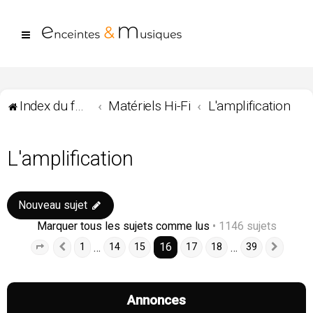
Index du forum
Matériels Hi-Fi
L'amplification
L'amplification
Nouveau sujet
Marquer tous les sujets comme lus
• 1146 sujets
16
…
…
1
14
15
17
18
39
Page
16
Précédente
sur
39
Suiva
Annonces