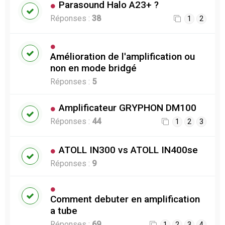
Parasound Halo A23+ ?
Réponses :
38
1
2
Amélioration de l'amplification ou
non en mode bridgé
Réponses :
5
Amplificateur GRYPHON DM100
Réponses :
44
1
2
3
ATOLL IN300 vs ATOLL IN400se
Réponses :
9
Comment debuter en amplification
a tube
Réponses :
69
1
2
3
4