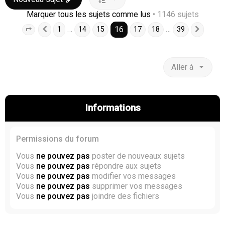
Marquer tous les sujets comme lus
• 1146 sujets
16
…
…
1
14
15
17
18
39
Page
16
Précédente
sur
39
Suiva
Aller à
Informations
Permissions du forum
Vous
ne pouvez pas
poster de nouveaux sujets
Vous
ne pouvez pas
répondre aux sujets
Vous
ne pouvez pas
modifier vos messages
Vous
ne pouvez pas
supprimer vos messages
Vous
ne pouvez pas
joindre des fichiers