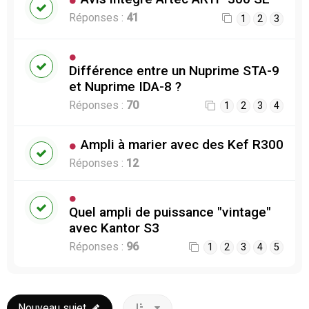
Réponses :
41
1
2
3
Différence entre un Nuprime STA-9
et Nuprime IDA-8 ?
Réponses :
70
1
2
3
4
Ampli à marier avec des Kef R300
Réponses :
12
Quel ampli de puissance "vintage"
avec Kantor S3
Réponses :
96
1
2
3
4
5
Nouveau sujet