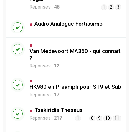
Réponses :
45
1
2
3
Audio Analogue Fortissimo
Van Medevoort MA360 - qui connaît
?
Réponses :
12
HK980 en Préampli pour ST9 et Sub
Réponses :
17
Tsakiridis Theseus
Réponses :
217
…
1
8
9
10
11