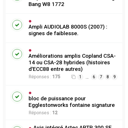
Bang W8 1772
Ampli AUDIOLAB 8000S (2007) :
signes de faiblesse.
Améliorations amplis Copland CSA-
14 ou CSA-28 hybrides (histoires
d'ECC88 entre autres)
Réponses :
175
…
1
6
7
8
9
bloc de puissance pour
Egglestonworks fontaine signature
Réponses :
12
Avis intégré Artec ARTP 300 SE