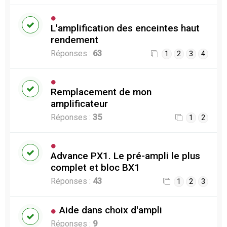
L'amplification des enceintes haut
rendement
Réponses :
63
1
2
3
4
Remplacement de mon
amplificateur
Réponses :
35
1
2
Advance PX1. Le pré-ampli le plus
complet et bloc BX1
Réponses :
43
1
2
3
Aide dans choix d'ampli
Réponses :
9