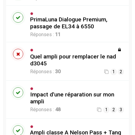
PrimaLuna Dialogue Premium,
passage de EL34 à 6550
Réponses :
11
Quel ampli pour remplacer le nad
d3045
Réponses :
30
1
2
Impact d'une réparation sur mon
ampli
Réponses :
48
1
2
3
Ampli classe A Nelson Pass + Tang