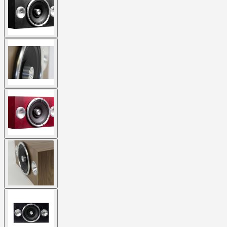
larger
image
View
larger
image
View
larger
image
View
larger
image
View
larger
image