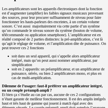
Les amplificateurs sont les appareils électroniques dont la fonction
est d’augmenter (amplifier) les faibles signaux musicaux provenant
des sources, pour leur procurer suffisamment de niveau pour faire
fonctionner les hauts-parleurs des enceintes, à un certain volume
sonore. C’est aussi majoritairement via cette partie d’un système
qu’on commande le niveau sonore du système (bouton de volume,
télécommande ou application smartphone). L’amplificateur est en
réalité composé de 2 parties distinctes: la pré-amplification, c’est là
qu’agit le réglage de volume, et l’amplification dite de puissance. On
peut trouver ces 2 fonctions
soit dans un seul appareil, qui s’appelle alors amplificateur
intégré, mais qu’on peut aussi nommer amplificateur, par
simplification
soit en 2 appareils: un préamplificateur, et un amplificateur de
puissance, stéréo, ou bien 2 amplificateurs mono, et plus en
cas de multi-amplification.
Dilemme de l’usager: faut-il préférer un amplificateur intégré,
ou un couple préampli-ampli ?
Et bien ça s’étudie au cas par cas, aucune de ces 2 configurations
n’étant garante de meilleur fonctionnement. Il est des amplis intégrés
haut et très haut de gamme qui jouent à match égal avec des
éléments séparés. Le couple préampli-ampli était autrefois l’apanage