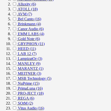
Alluxity
(6)
ATOLL
(18)
AVM
(7)
Bel Canto
(16)
Brinkmann
(4)
Canor Audio
(6)
EMM LABS
(4)
Gold Note
(6)
GRYPHON
(11)
HEED
(11)
LAB 12
(7)
LampizatOr
(3)
MANLEY
(9)
MARANTZ
(1)
MEITNER
(3)
MSB Technology
(5)
NuPrime
(15)
PrimaLuna
(16)
PRO-JECT
(18)
REGA
(6)
SOtM
(2)
Vitus Audio
(16)