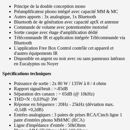
Principe de la double conception mono
Préamplificateur phono intégré avec capacité MM & MC
Autres apports : 3x analogique, 1x Bluetooth
Bluetooth de 4e génération avec capacité aptX et antenne
Commande de volume avec potentiomètre motorisé
Sortie casque avec étage d'amplification dédié
Télécommande IR et application intégrée Télécommande via
Bluetooth
L'application Free Box Control contrôle cet appareil et
d'autres équipements IR
Disponible en argent ou noir avec ou sans panneaux latéraux
en Eucalyptus ou Noyer
Spécifications techniques
Puissance de sortie : 2x 80 W / 135W à 8 / 4 ohms
Rapport signal/bruit : >-85dB
Séparation des canaux : > 65dB (@ 10kHz)
THD+N : 0,03%@ 3W
Réponse en fréquence : 20Hz - 25kHz (déviation max.
-0,1dB +0,2dB)
Entrées analogiques : 3 paires de prises RCA/Cinch ligne 1
paire d'entrées phono MM/MC (RCA)
Ligne d'impédance d'entrée : 50kOhms