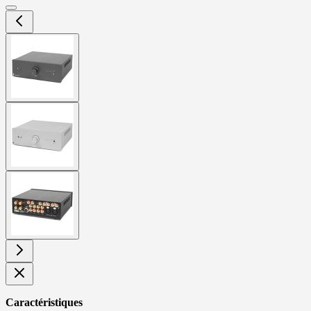
View
larger
image
View
larger
image
View
larger
image
Caractéristiques