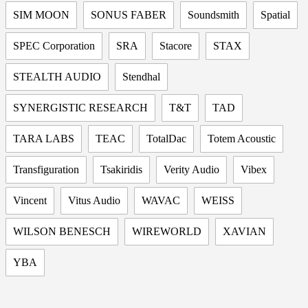
SIM MOON
SONUS FABER
Soundsmith
Spatial
SPEC Corporation
SRA
Stacore
STAX
STEALTH AUDIO
Stendhal
SYNERGISTIC RESEARCH
T&T
TAD
TARA LABS
TEAC
TotalDac
Totem Acoustic
Transfiguration
Tsakiridis
Verity Audio
Vibex
Vincent
Vitus Audio
WAVAC
WEISS
WILSON BENESCH
WIREWORLD
XAVIAN
YBA