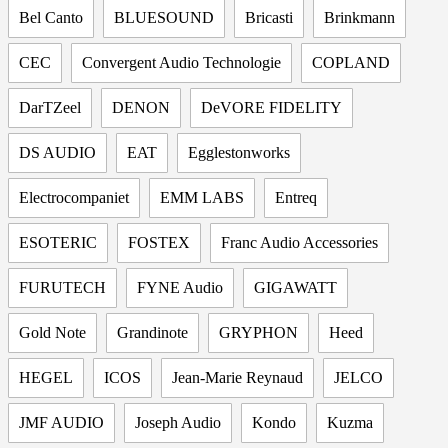
Bel Canto
BLUESOUND
Bricasti
Brinkmann
CEC
Convergent Audio Technologie
COPLAND
DarTZeel
DENON
DeVORE FIDELITY
DS AUDIO
EAT
Egglestonworks
Electrocompaniet
EMM LABS
Entreq
ESOTERIC
FOSTEX
Franc Audio Accessories
FURUTECH
FYNE Audio
GIGAWATT
Gold Note
Grandinote
GRYPHON
Heed
HEGEL
ICOS
Jean-Marie Reynaud
JELCO
JMF AUDIO
Joseph Audio
Kondo
Kuzma