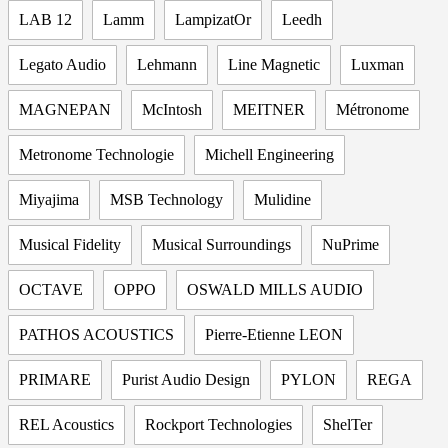
LAB 12
Lamm
LampizatOr
Leedh
Legato Audio
Lehmann
Line Magnetic
Luxman
MAGNEPAN
McIntosh
MEITNER
Métronome
Metronome Technologie
Michell Engineering
Miyajima
MSB Technology
Mulidine
Musical Fidelity
Musical Surroundings
NuPrime
OCTAVE
OPPO
OSWALD MILLS AUDIO
PATHOS ACOUSTICS
Pierre-Etienne LEON
PRIMARE
Purist Audio Design
PYLON
REGA
REL Acoustics
Rockport Technologies
ShelTer