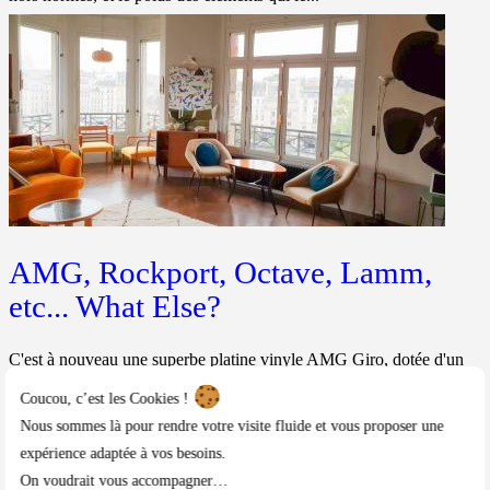
AMG, Rockport, Octave, Lamm,
etc... What Else?
C'est à nouveau une superbe platine vinyle AMG Giro, dotée d'un
bras AMG 9W2, que nous avons installé en cette début de rentrée,
dans un quartier cossu du centre de Paris au sein d'un appartement
Coucou, c’est les Cookies !
somptueux.Gilles est un client qui continue à nous...
Nous sommes là pour rendre votre visite fluide et vous proposer une
Afficher
expérience adaptée à vos besoins.
On voudrait vous accompagner…