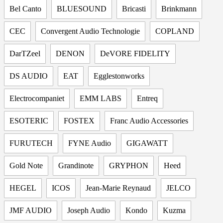
Bel Canto
BLUESOUND
Bricasti
Brinkmann
CEC
Convergent Audio Technologie
COPLAND
DarTZeel
DENON
DeVORE FIDELITY
DS AUDIO
EAT
Egglestonworks
Electrocompaniet
EMM LABS
Entreq
ESOTERIC
FOSTEX
Franc Audio Accessories
FURUTECH
FYNE Audio
GIGAWATT
Gold Note
Grandinote
GRYPHON
Heed
HEGEL
ICOS
Jean-Marie Reynaud
JELCO
JMF AUDIO
Joseph Audio
Kondo
Kuzma