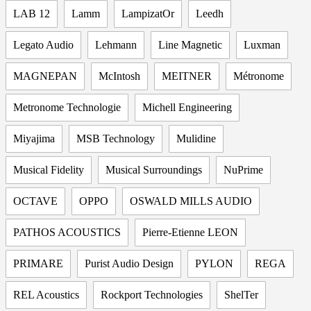
LAB 12
Lamm
LampizatOr
Leedh
Legato Audio
Lehmann
Line Magnetic
Luxman
MAGNEPAN
McIntosh
MEITNER
Métronome
Metronome Technologie
Michell Engineering
Miyajima
MSB Technology
Mulidine
Musical Fidelity
Musical Surroundings
NuPrime
OCTAVE
OPPO
OSWALD MILLS AUDIO
PATHOS ACOUSTICS
Pierre-Etienne LEON
PRIMARE
Purist Audio Design
PYLON
REGA
REL Acoustics
Rockport Technologies
ShelTer