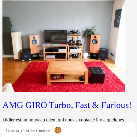
AMG GIRO Turbo, Fast & Furious!
Didier est un nouveau client qui nous a contacté il y a quelques
semaines pour faire un upgrade significatif de sa platine vinyle. C'est
un grand amateur de disque noir, qui est son unique source musicale.
Coucou, c’est les Cookies !
Après une analyse de ses besoins et de son...