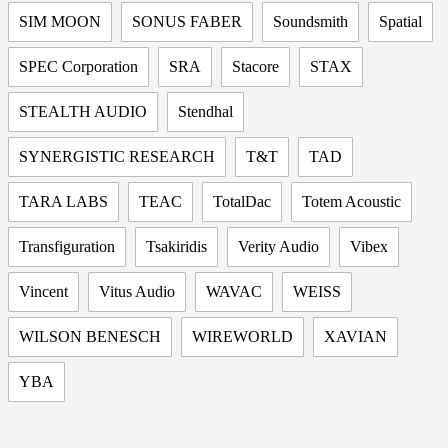
SIM MOON
SONUS FABER
Soundsmith
Spatial
SPEC Corporation
SRA
Stacore
STAX
STEALTH AUDIO
Stendhal
SYNERGISTIC RESEARCH
T&T
TAD
TARA LABS
TEAC
TotalDac
Totem Acoustic
Transfiguration
Tsakiridis
Verity Audio
Vibex
Vincent
Vitus Audio
WAVAC
WEISS
WILSON BENESCH
WIREWORLD
XAVIAN
YBA