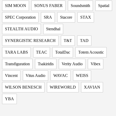
SIM MOON
SONUS FABER
Soundsmith
Spatial
SPEC Corporation
SRA
Stacore
STAX
STEALTH AUDIO
Stendhal
SYNERGISTIC RESEARCH
T&T
TAD
TARA LABS
TEAC
TotalDac
Totem Acoustic
Transfiguration
Tsakiridis
Verity Audio
Vibex
Vincent
Vitus Audio
WAVAC
WEISS
WILSON BENESCH
WIREWORLD
XAVIAN
YBA