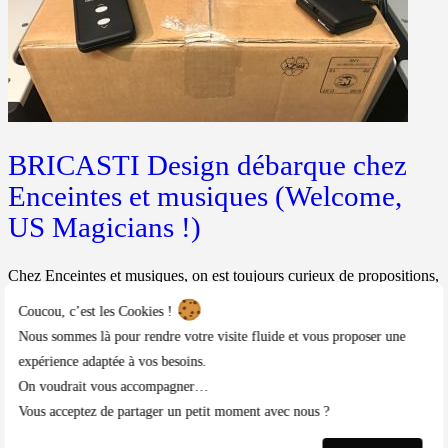
BRICASTI Design débarque chez
Enceintes et musiques (Welcome,
US Magicians !)
Chez Enceintes et musiques, on est toujours curieux de propositions,
de découvertes, de nouveautés, particulièrement si elles apportent un
gain substantiel de rendu, de rapport prix-qualité, ou toute chose
Coucou, c’est les Cookies !
bonne à prendre. Nos "antennes" et "nos...
Nous sommes là pour rendre votre visite fluide et vous proposer une
Afficher
expérience adaptée à vos besoins.
On voudrait vous accompagner…
Vous acceptez de partager un petit moment avec nous ?
Contact ou demandes diverses
Conditions générales de vente
Mentions légales
Politique de