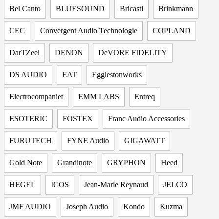
Bel Canto
BLUESOUND
Bricasti
Brinkmann
CEC
Convergent Audio Technologie
COPLAND
DarTZeel
DENON
DeVORE FIDELITY
DS AUDIO
EAT
Egglestonworks
Electrocompaniet
EMM LABS
Entreq
ESOTERIC
FOSTEX
Franc Audio Accessories
FURUTECH
FYNE Audio
GIGAWATT
Gold Note
Grandinote
GRYPHON
Heed
HEGEL
ICOS
Jean-Marie Reynaud
JELCO
JMF AUDIO
Joseph Audio
Kondo
Kuzma