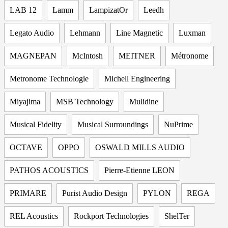
LAB 12
Lamm
LampizatOr
Leedh
Legato Audio
Lehmann
Line Magnetic
Luxman
MAGNEPAN
McIntosh
MEITNER
Métronome
Metronome Technologie
Michell Engineering
Miyajima
MSB Technology
Mulidine
Musical Fidelity
Musical Surroundings
NuPrime
OCTAVE
OPPO
OSWALD MILLS AUDIO
PATHOS ACOUSTICS
Pierre-Etienne LEON
PRIMARE
Purist Audio Design
PYLON
REGA
REL Acoustics
Rockport Technologies
ShelTer