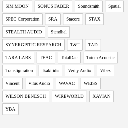
SIM MOON
SONUS FABER
Soundsmith
Spatial
SPEC Corporation
SRA
Stacore
STAX
STEALTH AUDIO
Stendhal
SYNERGISTIC RESEARCH
T&T
TAD
TARA LABS
TEAC
TotalDac
Totem Acoustic
Transfiguration
Tsakiridis
Verity Audio
Vibex
Vincent
Vitus Audio
WAVAC
WEISS
WILSON BENESCH
WIREWORLD
XAVIAN
YBA