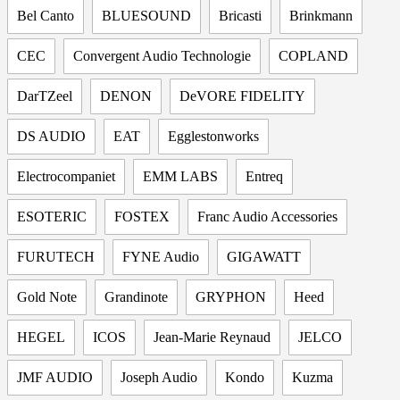
Bel Canto
BLUESOUND
Bricasti
Brinkmann
CEC
Convergent Audio Technologie
COPLAND
DarTZeel
DENON
DeVORE FIDELITY
DS AUDIO
EAT
Egglestonworks
Electrocompaniet
EMM LABS
Entreq
ESOTERIC
FOSTEX
Franc Audio Accessories
FURUTECH
FYNE Audio
GIGAWATT
Gold Note
Grandinote
GRYPHON
Heed
HEGEL
ICOS
Jean-Marie Reynaud
JELCO
JMF AUDIO
Joseph Audio
Kondo
Kuzma