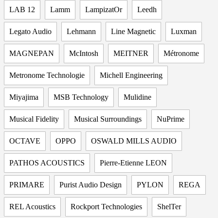
LAB 12
Lamm
LampizatOr
Leedh
Legato Audio
Lehmann
Line Magnetic
Luxman
MAGNEPAN
McIntosh
MEITNER
Métronome
Metronome Technologie
Michell Engineering
Miyajima
MSB Technology
Mulidine
Musical Fidelity
Musical Surroundings
NuPrime
OCTAVE
OPPO
OSWALD MILLS AUDIO
PATHOS ACOUSTICS
Pierre-Etienne LEON
PRIMARE
Purist Audio Design
PYLON
REGA
REL Acoustics
Rockport Technologies
ShelTer