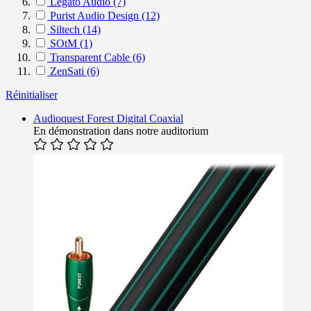
Legato Audio
(7)
Purist Audio Design
(12)
Siltech
(14)
SOtM
(1)
Transparent Cable
(6)
ZenSati
(6)
Réinitialiser
Audioquest Forest Digital Coaxial
En démonstration dans notre auditorium