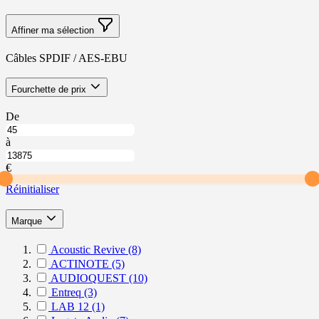
Affiner ma sélection
Câbles SPDIF / AES-EBU
Skip
filter
Fourchette de prix
to
product
À
De
list
partir
Jusqu’à
de
à
Fourchette
Fourchette
de
de
€
prix
prix
Réinitialiser
filter
Marque
Acoustic Revive
(8)
ACTINOTE
(5)
AUDIOQUEST
(10)
Entreq
(3)
LAB 12
(1)