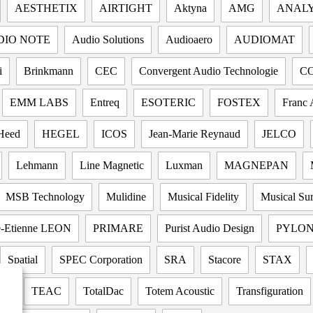
AESTHETIX
AIRTIGHT
Aktyna
AMG
ANALY
DIO NOTE
Audio Solutions
Audioaero
AUDIOMAT
i
Brinkmann
CEC
Convergent Audio Technologie
C
EMM LABS
Entreq
ESOTERIC
FOSTEX
Franc 
Heed
HEGEL
ICOS
Jean-Marie Reynaud
JELCO
Lehmann
Line Magnetic
Luxman
MAGNEPAN
MSB Technology
Mulidine
Musical Fidelity
Musical Su
re-Etienne LEON
PRIMARE
Purist Audio Design
PYLO
Spatial
SPEC Corporation
SRA
Stacore
STAX
BS
TEAC
TotalDac
Totem Acoustic
Transfiguration