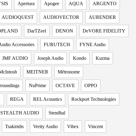
SIS
Apertura
Apogee
AQUA
ARGENTO
AUDIOQUEST
AUDIOVECTOR
AURENDER
OPLAND
DarTZeel
DENON
DeVORE FIDELITY
Audio Accessories
FURUTECH
FYNE Audio
JMF AUDIO
Joseph Audio
Kondo
Kuzma
McIntosh
MEITNER
Métronome
rroundings
NuPrime
OCTAVE
OPPO
N
REGA
REL Acoustics
Rockport Technologies
STEALTH AUDIO
Stendhal
Tsakiridis
Verity Audio
Vibex
Vincent