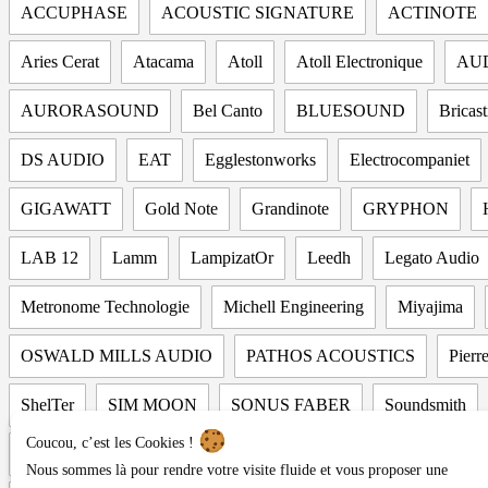
ACCUPHASE
ACOUSTIC SIGNATURE
ACTINOTE
Aries Cerat
Atacama
Atoll
Atoll Electronique
AU
AURORASOUND
Bel Canto
BLUESOUND
Bricast
DS AUDIO
EAT
Egglestonworks
Electrocompaniet
GIGAWATT
Gold Note
Grandinote
GRYPHON
LAB 12
Lamm
LampizatOr
Leedh
Legato Audio
Metronome Technologie
Michell Engineering
Miyajima
OSWALD MILLS AUDIO
PATHOS ACOUSTICS
Pier
ShelTer
SIM MOON
SONUS FABER
Soundsmith
Coucou, c’est les Cookies !
SYNERGISTIC RESEARCH
T&T
TAD
TARA LA
Nous sommes là pour rendre votre visite fluide et vous proposer une