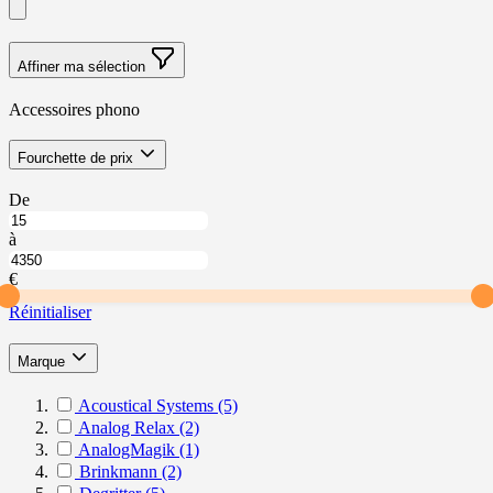
Affiner ma sélection
Accessoires phono
Skip
filter
Fourchette de prix
to
product
À
De
list
partir
Jusqu’à
de
à
Fourchette
Fourchette
de
de
€
prix
prix
Réinitialiser
filter
Marque
Acoustical Systems
(5)
Analog Relax
(2)
AnalogMagik
(1)
Brinkmann
(2)