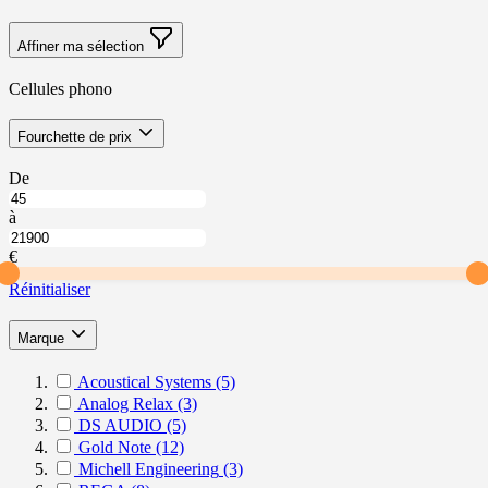
Affiner ma sélection
Cellules phono
Skip
filter
Fourchette de prix
to
product
À
De
list
partir
Jusqu’à
de
à
Fourchette
Fourchette
de
de
€
prix
prix
Réinitialiser
filter
Marque
Acoustical Systems
(5)
Analog Relax
(3)
DS AUDIO
(5)
Gold Note
(12)
Michell Engineering
(3)