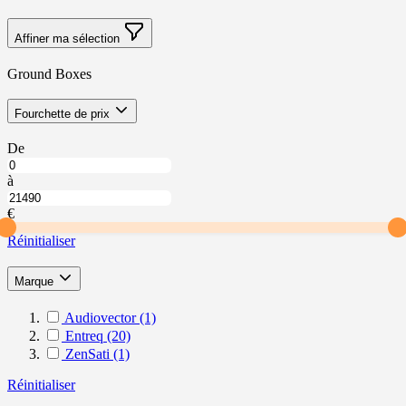
Affiner ma sélection
Ground Boxes
Skip
filter
Fourchette de prix
to
product
À
De
list
partir
Jusqu’à
de
à
Fourchette
Fourchette
de
de
€
prix
prix
Réinitialiser
filter
Marque
Audiovector
(1)
Entreq
(20)
ZenSati
(1)
Réinitialiser