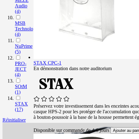
MEZE
Audio
(4)
MSB
Technology
(4)
NuPrime
(5)
STAX CPC-1
PRO-
En démonstration dans notre auditorium
JECT
(4)
SOtM
(1)
STAX
Préservez votre investissement dans les enceintes aco
(17)
casque HPS-2 pour les protéger de l'accumulation quoti
à bouton-poussoir à la base de la housse permettent é
Réinitialiser
Disponible sur commande de 4-6 jours
Ajouter au pan