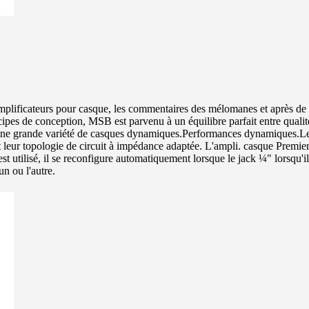
mplificateurs pour casque, les commentaires des mélomanes et après de 
cipes de conception, MSB est parvenu à un équilibre parfait entre quali
r une grande variété de casques dynamiques.Performances dynamiques.Les 
 et leur topologie de circuit à impédance adaptée. L'ampli. casque Premi
 utilisé, il se reconfigure automatiquement lorsque le jack ¼" lorsqu'il
n ou l'autre.