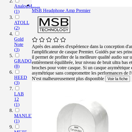
AnalogMagik
MSB Headphone Amp Premier
(1)
ATOLL
(2)
Gold
Note
Après des années d'expérience dans la conception d'a
(3)
l'amplificateur de casque Premier. Guidés par ses prin
il permet de profiter de la meilleure qualité audio su
GRADO
entièrement équilibrée, leur niveau de bruit ultra bas
(8)
broches pour votre casque. Si un casque asymétrique est
asymétrique sans compromettre les performances de l'u
HEED
N'est malheureusement plus disponible
Voir la fiche
(3)
LAB
12
(1)
MANLEY
(1)