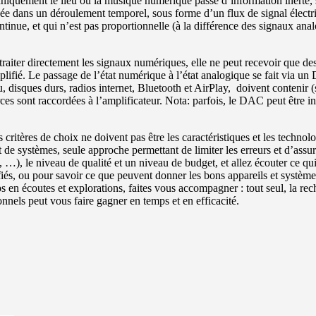
hniquement le lieu où la musique numérique passe d’information inerte, s
ée dans un déroulement temporel, sous forme d’un flux de signal électr
ue, et qui n’est pas proportionnelle (à la différence des signaux analog
as traiter directement les signaux numériques, elle ne peut recevoir que 
mplifié. Le passage de l’état numérique à l’état analogique se fait via 
, disques durs, radios internet, Bluetooth et AirPlay, doivent contenir 
s sont raccordées à l’amplificateur. Nota: parfois, le DAC peut être in
ritères de choix ne doivent pas être les caractéristiques et les technolo
et de systèmes, seule approche permettant de limiter les erreurs et d’assu
 …), le niveau de qualité et un niveau de budget, et allez écouter ce qu
iés, ou pour savoir ce que peuvent donner les bons appareils et systèmes 
en écoutes et explorations, faites vous accompagner : tout seul, la rech
nnels peut vous faire gagner en temps et en efficacité.