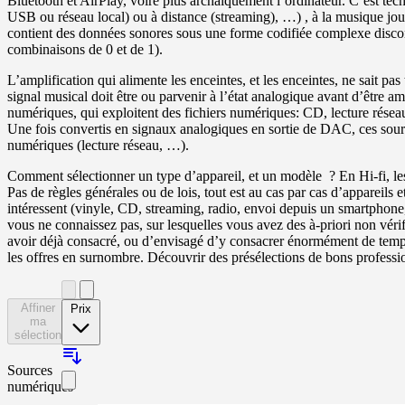
Bluetooth et AirPlay, voire plus archaïquement l’ordinateur. C’est tec
USB ou réseau local) ou à distance (streaming), …) , à la musique jou
contient des données sonores sous une forme codifiée complexe discontin
combinaisons de 0 et de 1).
L’amplification qui alimente les enceintes, et les enceintes, ne sait p
signal musical doit être ou parvenir à l’état analogique avant d’être a
numériques, qui exploitent des fichiers numériques: CD, lecture réseau
Une fois convertis en signaux analogiques en sortie de DAC, ces source
numériques (lecture réseau, …).
Comment sélectionner un type d’appareil, et un modèle ? En Hi-fi, les c
Pas de règles générales ou de lois, tout est au cas par cas d’appareils 
intéressent (vinyle, CD, streaming, radio, envoi depuis un smartphone,
vous ne connaissez pas, sur lesquelles vous avez des à-priori non vérif
avoir déjà consacré, ou d’envisagé d’y consacrer énormément de temps 
les offres en surnombre. Découvrir des présélections de bons professio
Affiner
Prix
ma
sélection
Sources
numériques