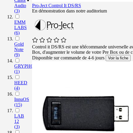
Canor
Audio
Pro-Ject Control It DS/RS
(3)
En démonstration dans notre auditorium
EMM
LABS
(6)
Gold
Control it DS/RS est une télécommande universelle a
Note
Box, d'augmenter le volume de votre Pre Box ou de 
(9)
Disponible sur commande de 4-6 jours
Voir la fiche
GRYPHON
(1)
HEED
(4)
InnuOS
(15)
LAB
12
(3)