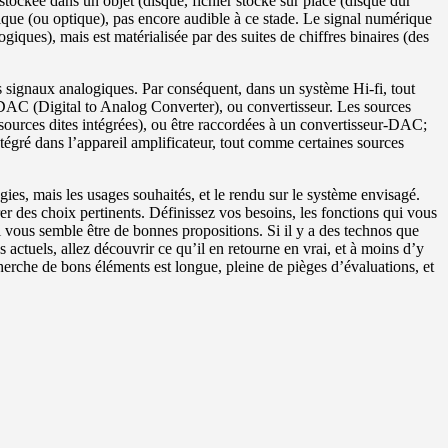
tockée dans un objet (disque, fichier stocké sur place (disque dur
ique (ou optique), pas encore audible à ce stade. Le signal numérique
iques), mais est matérialisée par des suites de chiffres binaires (des
des signaux analogiques. Par conséquent, dans un système Hi-fi, tout
un DAC (Digital to Analog Converter), ou convertisseur. Les sources
(sources dites intégrées), ou être raccordées à un convertisseur-DAC;
tégré dans l’appareil amplificateur, tout comme certaines sources
gies, mais les usages souhaités, et le rendu sur le système envisagé.
rer des choix pertinents. Définissez vos besoins, les fonctions qui vous
i vous semble être de bonnes propositions. Si il y a des technos que
actuels, allez découvrir ce qu’il en retourne en vrai, et à moins d’y
erche de bons éléments est longue, pleine de pièges d’évaluations, et