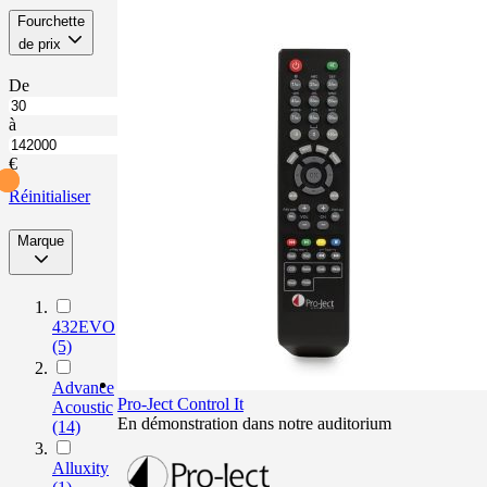
Skip
Fourchette
to
filter
de prix
product
list
De
À
partir
à
de
Jusqu’à
Fourchette
Fourchette
€
de
de
Réinitialiser
prix
prix
Marque
filter
432EVO
(5)
Advance
Pro-Ject Control It
Acoustic
En démonstration dans notre auditorium
(14)
Alluxity