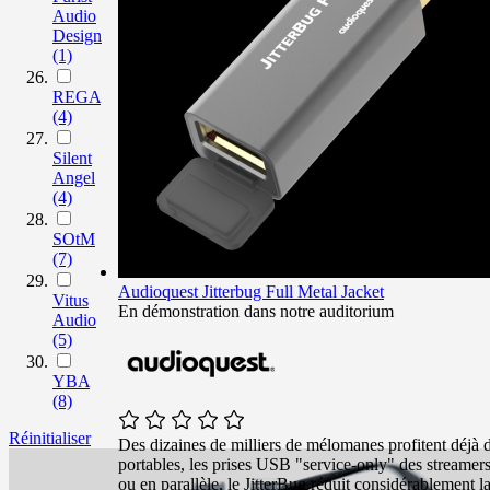
Audio
Design
(1)
REGA
(4)
Silent
Angel
(4)
SOtM
(7)
Audioquest Jitterbug Full Metal Jacket
Vitus
En démonstration dans notre auditorium
Audio
(5)
YBA
(8)
Réinitialiser
Des dizaines de milliers de mélomanes profitent déjà d
portables, les prises USB "service-only" des streamers 
ou en parallèle, le JitterBug réduit considérablement 