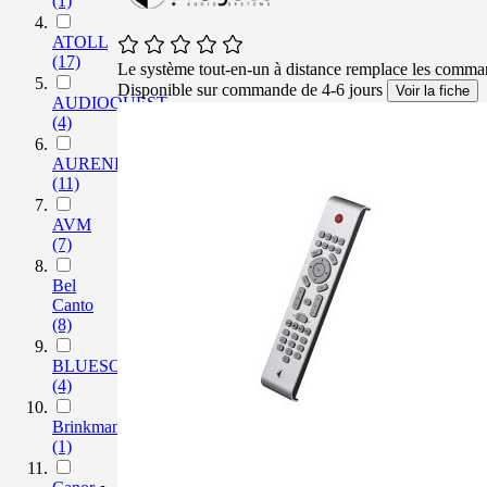
(1)
ATOLL
(17)
Le système tout-en-un à distance remplace les comma
Disponible sur commande de 4-6 jours
Voir la fiche
AUDIOQUEST
(4)
AURENDER
(11)
AVM
(7)
Bel
Canto
(8)
BLUESOUND
(4)
Brinkmann
(1)