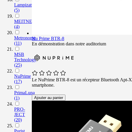
LampizatOr
(5)
MEITNER
(4)
Metronome
Nu Prime BTR-8
(11)
En démonstration dans notre auditorium
MSB
Technology
(25)
NuPrime
Le NuPrime BTR-8 est un récepteur Bluetooth Apt-X e
(17)
smartphone.
PrimaLuna
(1)
Ajouter au panier
PRO-
JECT
(20)
Purist