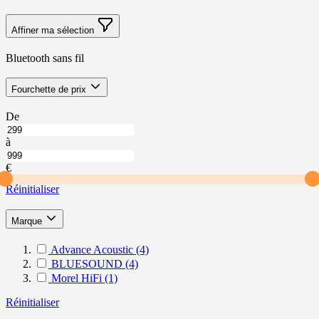
Affiner ma sélection
Bluetooth sans fil
Skip
filter
Fourchette de prix
to
product
À
De
list
partir
Jusqu’à
de
à
Fourchette
Fourchette
de
de
€
prix
prix
Réinitialiser
filter
Marque
Advance Acoustic
(4)
BLUESOUND
(4)
Morel HiFi
(1)
Réinitialiser