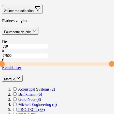
Affiner ma sélection
Platines vinyles
Skip
filter
Fourchette de prix
to
product
À
De
list
partir
Jusqu’à
de
à
Fourchette
Fourchette
de
de
€
prix
prix
Réinitialiser
filter
Marque
Acoustical Systems
(2)
Brinkmann
(6)
Gold Note
(8)
Michell Engineering
(6)
PRO-JECT
(33)