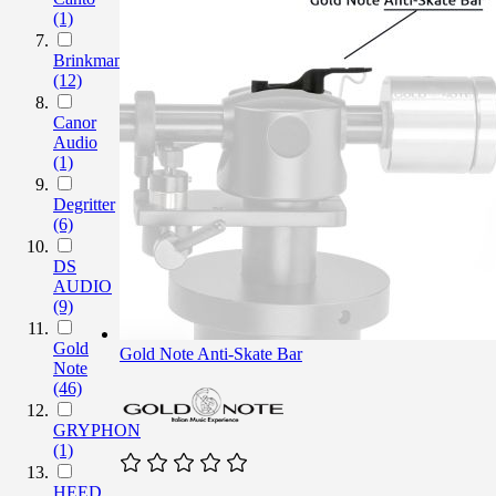
(1)
Brinkmann
(12)
Canor
Audio
(1)
Degritter
(6)
DS
AUDIO
(9)
Gold
Gold Note Anti-Skate Bar
Note
(46)
GRYPHON
(1)
HEED