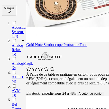
Marque
filter
Acoustical
Systems
(14)
Gold Note Stroboscope Protractor Tool
Analog
Relax
(5)
AnalogMagik
(2)
À l'aide de ce tableau pratique en carton, vous pouvez
ATOLL
RPM (50Hz) et comprend également un outil de dépasse
(4)
est également compatible avec le bras de lecture 8,5"
AVM
En stock, expédié sous 24 à 48h
Ajouter au panier
(3)
Bel
Canto