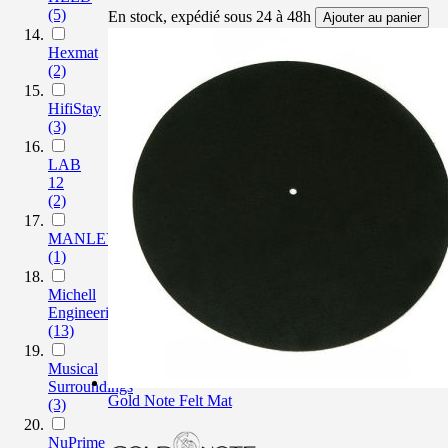
(5)
En stock, expédié sous 24 à 48h
Ajouter au panier
Hexmat
(2)
HifiStay
(3)
LAB
12
(2)
MANLEY
(1)
Michell
Engineering
(13)
Musical
Surroundings
Gold Note Felt Mat
(3)
NuPrime