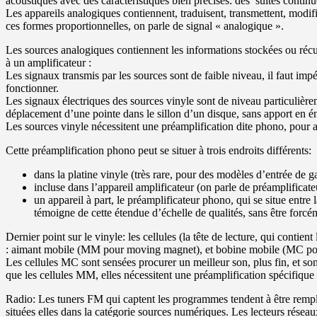
acoustiques avec des caractéristiques bien précises: des suites contin
Les appareils analogiques contiennent, traduisent, transmettent, modifi
ces formes proportionnelles, on parle de signal « analogique ».
Les sources analogiques contiennent les informations stockées ou récup
à un amplificateur :
Les signaux transmis par les sources sont de faible niveau, il faut imp
fonctionner.
Les signaux électriques des sources vinyle sont de niveau particulièreme
déplacement d’une pointe dans le sillon d’un disque, sans apport en éne
Les sources vinyle nécessitent une préamplification dite phono, pour 
Cette préamplification phono peut se situer à trois endroits différents:
dans la platine vinyle (très rare, pour des modèles d’entrée de 
incluse dans l’appareil amplificateur (on parle de préamplificate
un appareil à part, le préamplificateur phono, qui se situe entre 
témoigne de cette étendue d’échelle de qualités, sans être forcé
Dernier point sur le vinyle: les cellules (la tête de lecture, qui contien
: aimant mobile (MM pour moving magnet), et bobine mobile (MC po
Les cellules MC sont sensées procurer un meilleur son, plus fin, et son
que les cellules MM, elles nécessitent une préamplification spécifiqu
Radio: Les tuners FM qui captent les programmes tendent à être rempl
situées elles dans la catégorie sources numériques. Les lecteurs réseau