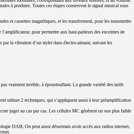
s intensités modulées, correspondant aux niveaux sonores, et au volume.
inales à produire. Toutes ces étapes conservent le signal musical sous
des et cassettes magnétiques, et les transforment, pour les transmettre
e l’amplificateur, pour permettre aux haut-parleurs des enceintes de
 par la vibration d’un stylet dans électro-aimant, suivant les
e pas vraiment terrible, à époustouflant. La grande variété des tarifs
uvent utiliser 2 techniques, qui s’appliquent aussi à leur préamplification
encore juger au cas par cas. Les cellules MC génèrent un son plus faible
ologie DAB; On peut aussi désormais avoir accès aux radios internet,
ernet.