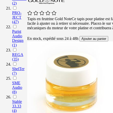
(2)
PRO-
JECT
Tapis en feutrine Gold NoteCe tapis pour platine est fa
(47)
facile à ajuster ou à retirer si nécessaire. Placez-le su
mécaniques du moteur de votre platine et contribuera à 
Purist
Audio
En stock, expédié sous 24 à 48h
Ajouter au panier
Design
(1)
REGA
(35)
ShelTer
(7)
SME
Audio
(8)
Stable
33.33
(4)