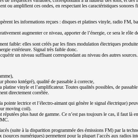
ues de fréquences variables, correspondant à la hauteur des sons, et de
ent ou amplifient ces ondes, en respectant les caractéristiques sonores f
èrent les informations reçues : disques et platines vinyle, radio FM, ban
érativement augmenter ce niveau, apporter de l’énergie, ce sera le rôle d
nt faible: elles sont créés par les fines modulation électriques produites
rgie extérieure. Signal très faible donc.
acquérir un niveau suffisant correspondant au niveau des autres sources.
gamme),
ur phono kntégré), qualité de passable à correcte,
la platine vinyle et l’amplificateur. Toutes qualités possibles, de passabl
ment directement corrélée.
t la pointe lectrice et l’électro-aimant qui génère le signal électrique) pe
ur moving coil).
t réputées plus haut de gamme. Ce n’est pas toujours le cas, il faut là 
e MC.
acés (suite à la disparition programmée des émissions FM) par la techn
x (sources numériques) permettent pour la plupart l’accès aux radios int