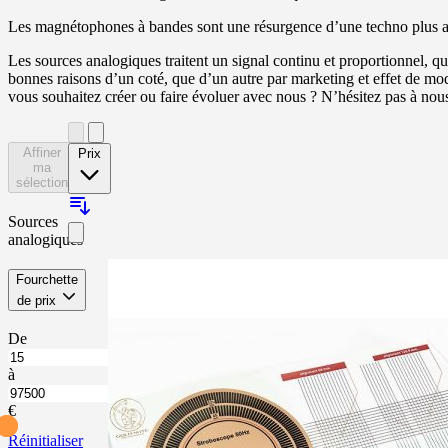
Les magnétophones à bandes sont une résurgence d’une techno plus anc
Les sources analogiques traitent un signal continu et proportionnel, qu
bonnes raisons d’un coté, que d’un autre par marketing et effet de mod
vous souhaitez créer ou faire évoluer avec nous ? N’hésitez pas à nous
Affiner
Prix
ma
sélection
Sources
analogiques
Skip
Fourchette
to
filter
de prix
product
list
De
À
partir
à
de
Jusqu’à
Fourchette
Fourchette
€
de
de
Réinitialiser
prix
prix