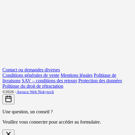
Contact ou demandes diverses
Conditions générales de vente
Mentions légales
Politique de
livraisons
SAV – conditions des retours
Protection des données
Politique du droit de rétractation
©2026 -
Agence Web Nokytech
Une question, un conseil ?
Veuillez vous connecter pour accéder au formulaire.