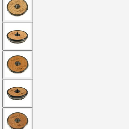
larger
image
View
larger
image
View
larger
image
View
larger
image
View
larger
image