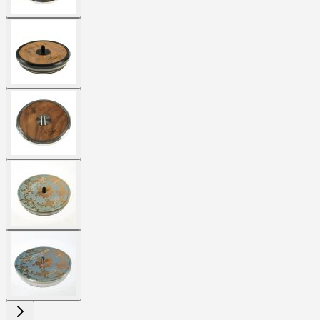
View
larger
image
View
larger
image
View
larger
image
View
larger
image