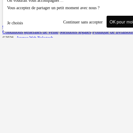
On voudrait vous accompagner…
Vous acceptez de partager un petit moment avec nous ?
OK pour mo
Continuer sans accepter
Je choisis
Contact ou demandes diverses
Conditions générales de vente
Mentions légales
Politique de livraison
©2026 -
Agence Web Nokytech
Une question, un conseil ?
Veuillez vous connecter pour accéder au formulaire.
Adresse email
Mot de passe
Mot de passe oublié ?
Connexion
Pas encore de compte ?
Créez votre compte pour bénéficier d'un suivi personnalisé.
Créer un compte