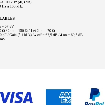
) à 100 kHz (-0,3 dB)
0 Hz à 100 kHz
GLABLES
on = 67 uV
0 Ω / 2 on = 150 Ω / 1 et 2 on = 70 Ω
0 pF / Gain (à 1 kHz) / 4 off = 63,5 dB / 4 on = 69,5 dB
4 mV
C