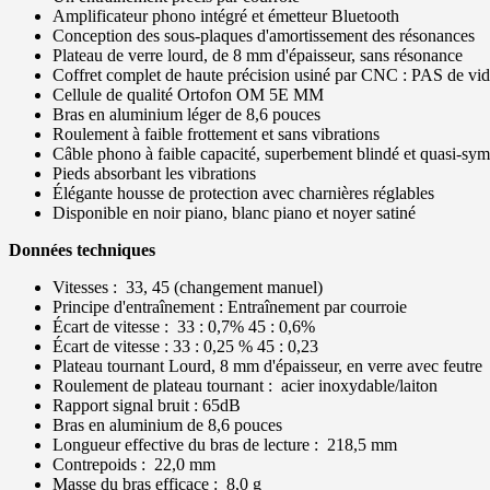
Amplificateur phono intégré et émetteur Bluetooth
Conception des sous-plaques d'amortissement des résonances
Plateau de verre lourd, de 8 mm d'épaisseur, sans résonance
Coffret complet de haute précision usiné par CNC : PAS de vid
Cellule de qualité Ortofon OM 5E MM
Bras en aluminium léger de 8,6 pouces
Roulement à faible frottement et sans vibrations
Câble phono à faible capacité, superbement blindé et quasi-sym
Pieds absorbant les vibrations
Élégante housse de protection avec charnières réglables
Disponible en noir piano, blanc piano et noyer satiné
Données techniques
Vitesses : 33, 45 (changement manuel)
Principe d'entraînement : Entraînement par courroie
Écart de vitesse : 33 : 0,7% 45 : 0,6%
Écart de vitesse : 33 : 0,25 % 45 : 0,23
Plateau tournant Lourd, 8 mm d'épaisseur, en verre avec feutre
Roulement de plateau tournant : acier inoxydable/laiton
Rapport signal bruit : 65dB
Bras en aluminium de 8,6 pouces
Longueur effective du bras de lecture : 218,5 mm
Contrepoids : 22,0 mm
Masse du bras efficace : 8,0 g