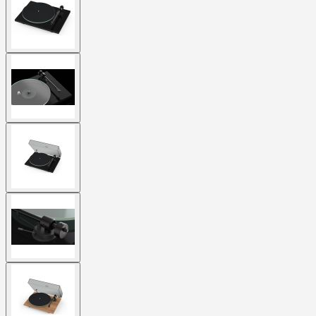
larger
image
View
larger
image
View
larger
image
View
larger
image
View
larger
image