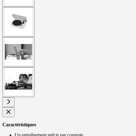
View
larger
image
View
larger
image
View
larger
image
Caractéristiques
Un entraînement précis par courroie