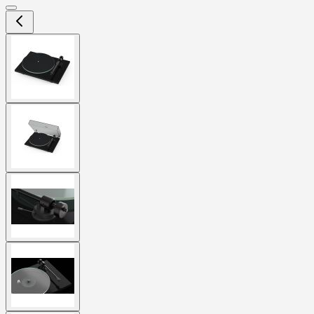
View
larger
image
View
larger
image
View
larger
image
View
larger
image