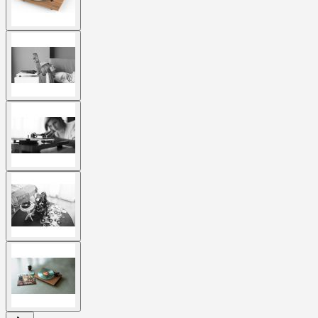
View
larger
image
View
larger
image
View
larger
image
View
larger
image