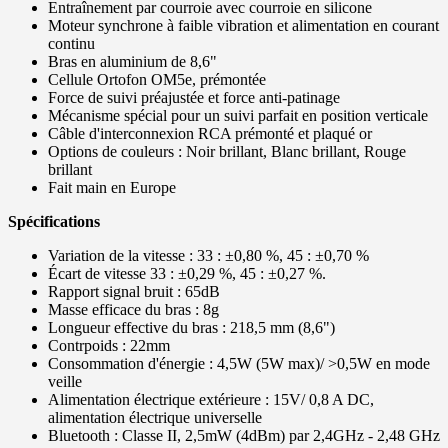
Entraînement par courroie avec courroie en silicone
Moteur synchrone à faible vibration et alimentation en courant
continu
Bras en aluminium de 8,6"
Cellule Ortofon OM5e, prémontée
Force de suivi préajustée et force anti-patinage
Mécanisme spécial pour un suivi parfait en position verticale
Câble d'interconnexion RCA prémonté et plaqué or
Options de couleurs : Noir brillant, Blanc brillant, Rouge
brillant
Fait main en Europe
Spécifications
Variation de la vitesse : 33 : ±0,80 %, 45 : ±0,70 %
Écart de vitesse 33 : ±0,29 %, 45 : ±0,27 %.
Rapport signal bruit : 65dB
Masse efficace du bras : 8g
Longueur effective du bras : 218,5 mm (8,6")
Contrpoids : 22mm
Consommation d'énergie : 4,5W (5W max)/ >0,5W en mode
veille
Alimentation électrique extérieure : 15V/ 0,8 A DC,
alimentation électrique universelle
Bluetooth : Classe II, 2,5mW (4dBm) par 2,4GHz - 2,48 GHz