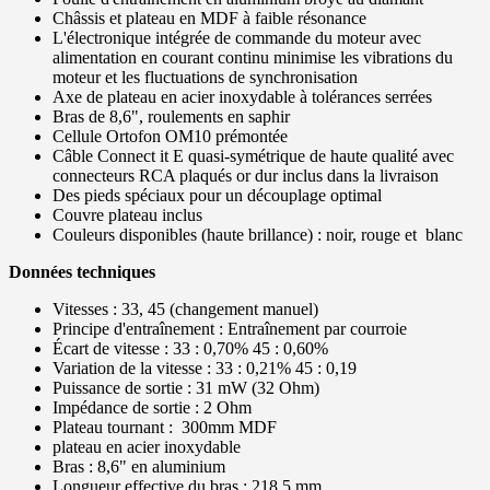
Châssis et plateau en MDF à faible résonance
L'électronique intégrée de commande du moteur avec
alimentation en courant continu minimise les vibrations du
moteur et les fluctuations de synchronisation
Axe de plateau en acier inoxydable à tolérances serrées
Bras de 8,6", roulements en saphir
Cellule Ortofon OM10 prémontée
Câble Connect it E quasi-symétrique de haute qualité avec
connecteurs RCA plaqués or dur inclus dans la livraison
Des pieds spéciaux pour un découplage optimal
Couvre plateau inclus
Couleurs disponibles (haute brillance) : noir, rouge et blanc
Données techniques
Vitesses : 33, 45 (changement manuel)
Principe d'entraînement : Entraînement par courroie
Écart de vitesse : 33 : 0,70% 45 : 0,60%
Variation de la vitesse : 33 : 0,21% 45 : 0,19
Puissance de sortie : 31 mW (32 Ohm)
Impédance de sortie : 2 Ohm
Plateau tournant : 300mm MDF
plateau en acier inoxydable
Bras : 8,6" en aluminium
Longueur effective du bras : 218,5 mm