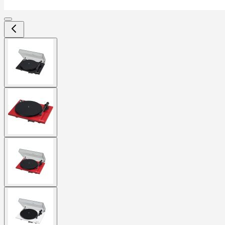
View
larger
image
View
larger
image
View
larger
image
View
larger
image