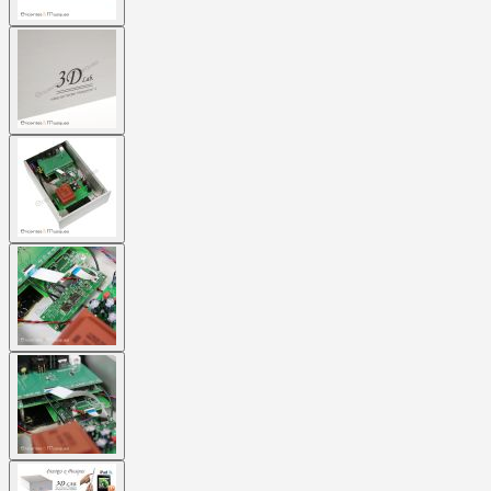
View
larger
image
View
larger
image
View
larger
image
View
larger
image
View
larger