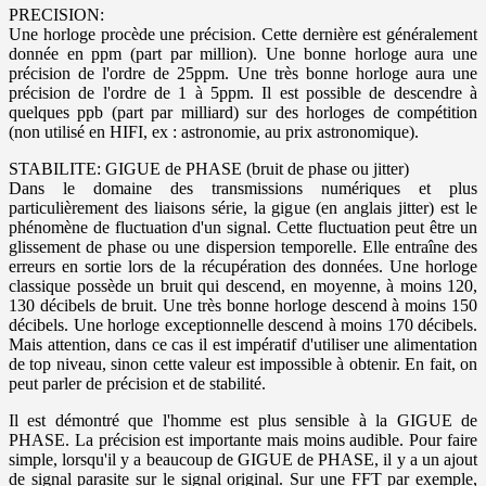
PRECISION:
Une horloge procède une précision. Cette dernière est généralement
donnée en ppm (part par million). Une bonne horloge aura une
précision de l'ordre de 25ppm. Une très bonne horloge aura une
précision de l'ordre de 1 à 5ppm. Il est possible de descendre à
quelques ppb (part par milliard) sur des horloges de compétition
(non utilisé en HIFI, ex : astronomie, au prix astronomique).
STABILITE: GIGUE de PHASE (bruit de phase ou jitter)
Dans le domaine des transmissions numériques et plus
particulièrement des liaisons série, la gigue (en anglais jitter) est le
phénomène de fluctuation d'un signal. Cette fluctuation peut être un
glissement de phase ou une dispersion temporelle. Elle entraîne des
erreurs en sortie lors de la récupération des données. Une horloge
classique possède un bruit qui descend, en moyenne, à moins 120,
130 décibels de bruit. Une très bonne horloge descend à moins 150
décibels. Une horloge exceptionnelle descend à moins 170 décibels.
Mais attention, dans ce cas il est impératif d'utiliser une alimentation
de top niveau, sinon cette valeur est impossible à obtenir. En fait, on
peut parler de précision et de stabilité.
Il est démontré que l'homme est plus sensible à la GIGUE de
PHASE. La précision est importante mais moins audible. Pour faire
simple, lorsqu'il y a beaucoup de GIGUE de PHASE, il y a un ajout
de signal parasite sur le signal original. Sur une FFT par exemple,