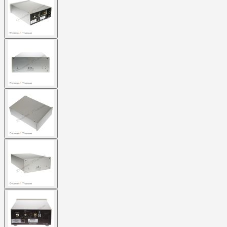
larger
image
View
larger
image
View
larger
image
View
larger
image
View
larger
image