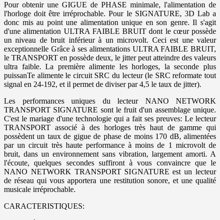
Pour obtenir une GIGUE de PHASE minimale, l'alimentation de
l'horloge doit être irréprochable. Pour le SIGNATURE, 3D Lab a
donc mis au point une alimentation unique en son genre. Il s'agit
d'une alimentation ULTRA FAIBLE BRUIT dont le cœur possède
un niveau de bruit inférieur à un microvolt. Ceci est une valeur
exceptionnelle Grâce à ses alimentations ULTRA FAIBLE BRUIT,
le TRANSPORT en possède deux, le jitter peut atteindre des valeurs
ultra faible. La première alimente les horloges, la seconde plus
puissanTe alimente le circuit SRC du lecteur (le SRC reformate tout
signal en 24-192, et il permet de diviser par 4,5 le taux de jitter).
Les performances uniques du lecteur NANO NETWORK
TRANSPORT SIGNATURE sont le fruit d'un assemblage unique.
C'est le mariage d'une technologie qui a fait ses preuves: Le lecteur
TRANSPORT associé à des horloges très haut de gamme qui
possèdent un taux de gigue de phase de moins 170 dB, alimentées
par un circuit très haute performance à moins de 1 microvolt de
bruit, dans un environnement sans vibration, largement amorti. A
l'écoute, quelques secondes suffiront à vous convaincre que le
NANO NETWORK TRANSPORT SIGNATURE est un lecteur
de réseau qui vous apportera une restitution sonore, et une qualité
musicale irréprochable.
CARACTERISTIQUES: