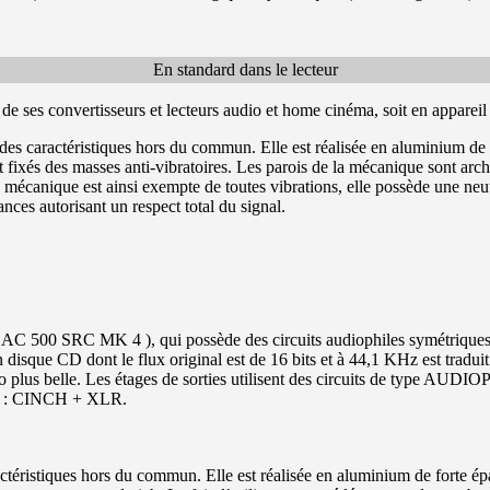
En standard dans le lecteur
ses convertisseurs et lecteurs audio et home cinéma, soit en appareil 
aractéristiques hors du commun. Elle est réalisée en aluminium de for
ixés des masses anti-vibratoires. Les parois de la mécanique sont archit
La mécanique est ainsi exempte de toutes vibrations, elle possède une 
es autorisant un respect total du signal.
 500 SRC MK 4 ), qui possède des circuits audiophiles symétriques 
 disque CD dont le flux original est de 16 bits et à 44,1 KHz est tradui
éo plus belle. Les étages de sorties utilisent des circuits de type AUDI
ies : CINCH + XLR.
tiques hors du commun. Elle est réalisée en aluminium de forte épaisse