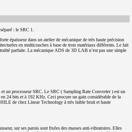
séparé : le SRC 1.
te épaisseur dans un atelier de mécanique de très haute précision
ecturées en multicouches à base de trois matériaux différents. Le fait
neutralité parfaite. La mécanique ADS de 3D LAB n’est pas une simple
et un processeur SRC. Le SRC ( Sampling Rate Converter ) est un
t en 24 bits et à 192 KHz. Ceci procure un gain considérable de la
OPHILE de chez Linear Technology à très faible bruit et haute
ur, sur ses parois sont fixées des masses anti-vibratoires. Elles