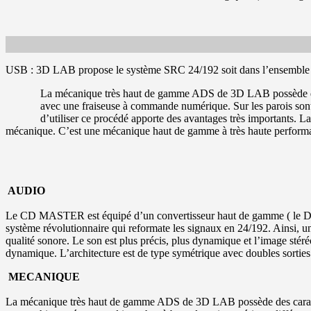
USB : 3D LAB propose le système SRC 24/192 soit dans l’ensemble de 
La mécanique très haut de gamme ADS de 3D LAB possède des c
avec une fraiseuse à commande numérique. Sur les parois sont f
d’utiliser ce procédé apporte des avantages très importants. 
mécanique. C’est une mécanique haut de gamme à très haute performanc
AUDIO
Le CD MASTER est équipé d’un convertisseur haut de gamme ( le DAC
système révolutionnaire qui reformate les signaux en 24/192. Ainsi, un
qualité sonore. Le son est plus précis, plus dynamique et l’image stér
dynamique. L’architecture est de type symétrique avec doubles sort
MECANIQUE
La mécanique très haut de gamme ADS de 3D LAB possède des caractéris