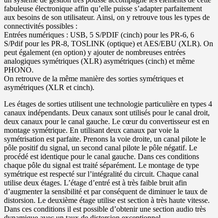
fabuleuse électronique affin qu’elle puisse s’adapter parfaitement
aux besoins de son utilisateur. Ainsi, on y retrouve tous les types de
connectivités possibles :
Entrées numériques : USB, 5 S/PDIF (cinch) pour les PR-6, 6
S/Pdif pour les PR-8, TOSLINK (optique) et AES/EBU (XLR). On
peut également (en option) y ajouter de nombreuses entrées
analogiques symétriques (XLR) asymétriques (cinch) et même
PHONO.
On retrouve de la même manière des sorties symétriques et
asymétriques (XLR et cinch).
Les étages de sorties utilisent une technologie particulière en types 4
canaux indépendants. Deux canaux sont utilisés pour le canal droit,
deux canaux pour le canal gauche. Le cœur du convertisseur est en
montage symétrique. En utilisant deux canaux par voie la
symétrisation est parfaite. Prenons la voie droite, un canal pilote le
pôle positif du signal, un second canal pilote le pôle négatif. Le
procédé est identique pour le canal gauche. Dans ces conditions
chaque pôle du signal est traité séparément. Le montage de type
symétrique est respecté sur l’intégralité du circuit. Chaque canal
utilise deux étages. L’étage d’entré est à très faible bruit afin
d’augmenter la sensibilité et par conséquent de diminuer le taux de
distorsion. Le deuxième étage utilise est section à très haute vitesse.
Dans ces conditions il est possible d’obtenir une section audio très
dynamique avec un taux de distorsion exceptionnel.