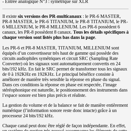
- Entrée analogique N°3 : symétrique sur XLR
Il existe
six versions des PR-multicanaux
: le PR-6 MASTER,
PR-8 MASTER, le PR-6 TITANIUM, le PR-8 TITANIUM, le PR-
6 MILLENIUM, le PR-8 MILLENIUM. Les PR-6 possèdent 6
canaux, les PR-8 possèdent 8 canaux.
Tous les détails spécifiques à
chaque version sont listés plus bas dans la page
.
Les PR-6 et PR-8 MASTER, TITANIUM, MILLENIUM sont
équipés d’un convertisseur très haut de gamme qui possède des
circuits audiophiles symétriques et circuit SRC (Sampling Rate
Converter) où les signaux sont automatiquement convertis en 24
bits/192 kHz. En fait le SRC permet de transformer tous les signaux
de 0 à 192KHz en 192KHz. Le principal bénéfice consiste à
améliorer de manière très sensible la réponse en phase du signal.
Dans ces conditions la réponse en phase est respectée, l’image
stéréophonique est naturelle, le positionnement des instruments dans
l’espace sonore est bien plus précis et réaliste.
La gestion du volume et de la balance se fait de manière entièrement
numérique (l’information sonore reste donc intacte) grâce à un
processeur 24 bits/192 kHz.
Chaque canal peut donc être réglé de façon indépendante. En effet,
un système de gestion très poussé accompagne les éléments de cette