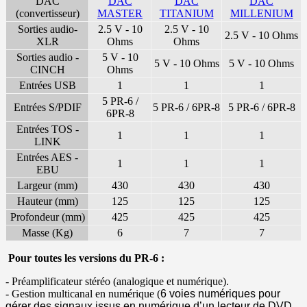
DAC
DAC
DAC
DAC
(convertisseur)
MASTER
TITANIUM
MILLENIUM
Sorties audio-
2.5 V - 10
2.5 V - 10
2.5 V - 10 Ohms
XLR
Ohms
Ohms
Sorties audio -
5 V - 10
5 V - 10 Ohms
5 V - 10 Ohms
CINCH
Ohms
Entrées USB
1
1
1
5 PR-6 /
Entrées S/PDIF
5 PR-6 / 6PR-8
5 PR-6 / 6PR-8
6PR-8
Entrées TOS -
1
1
1
LINK
Entrées AES -
1
1
1
EBU
Largeur (mm)
430
430
430
Hauteur (mm)
125
125
125
Profondeur (mm)
425
425
425
Masse (Kg)
6
7
7
Pour toutes les versions du PR-6 :
- Préamplificateur stéréo (analogique et numérique).
- Gestion multicanal en numérique (
6 voies numériques pour
gérer des signaux issus en numérique
d’un lecteur de DVD