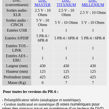
DAC
DAC
DAC
DAC
(convertisseur)
MASTER
TITANIUM
MILLENIUM
Sorties audio-
2.5 V - 10
2.5 V - 10
2.5 V - 10 Ohms
XLR
Ohms
Ohms
Sorties audio -
5 V - 10
5 V - 10 Ohms
5 V - 10 Ohms
CINCH
Ohms
Entrées USB
1
1
1
5 PR-6 /
Entrées S/PDIF
5 PR-6 / 6PR-8
5 PR-6 / 6PR-8
6PR-8
Entrées TOS -
1
1
1
LINK
Entrées AES -
1
1
1
EBU
Largeur (mm)
430
430
430
Hauteur (mm)
125
125
125
Profondeur (mm)
425
425
425
Masse (Kg)
6
7
7
Pour toutes les versions du PR-6 :
- Préamplificateur stéréo (analogique et numérique).
- Gestion multicanal en numérique (
6 voies numériques pour
gérer des signaux issus en numérique
d’un lecteur de DVD