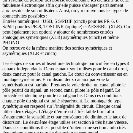
fabuleuse électronique affin qu’elle puisse s’adapter parfaitement
aux besoins de son utilisateur. Ainsi, on y retrouve tous les types de
connectivités possibles :
Entrées numériques : USB, 5 S/PDIF (cinch) pour les PR-6, 6
S/Pdif pour les PR-8, TOSLINK (optique) et AES/EBU (XLR). On
peut également (en option) y ajouter de nombreuses entrées
analogiques symétriques (XLR) asymétriques (cinch) et même
PHONO.
On retrouve de la même manière des sorties symétriques et
asymétriques (XLR et cinch).
Les étages de sorties utilisent une technologie particulière en types 4
canaux indépendants. Deux canaux sont utilisés pour le canal droit,
deux canaux pour le canal gauche. Le cœur du convertisseur est en
montage symétrique. En utilisant deux canaux par voie la
symétrisation est parfaite. Prenons la voie droite, un canal pilote le
pôle positif du signal, un second canal pilote le pôle négatif. Le
procédé est identique pour le canal gauche. Dans ces conditions
chaque pôle du signal est traité séparément. Le montage de type
symétrique est respecté sur l’intégralité du circuit. Chaque canal
utilise deux étages. L’étage d’entré est à très faible bruit afin
d’augmenter la sensibilité et par conséquent de diminuer le taux de
distorsion. Le deuxième étage utilise est section à très haute vitesse.
Dans ces conditions il est possible d’obtenir une section audio très
dynamique avec un taux de distorsion exceptionnel.