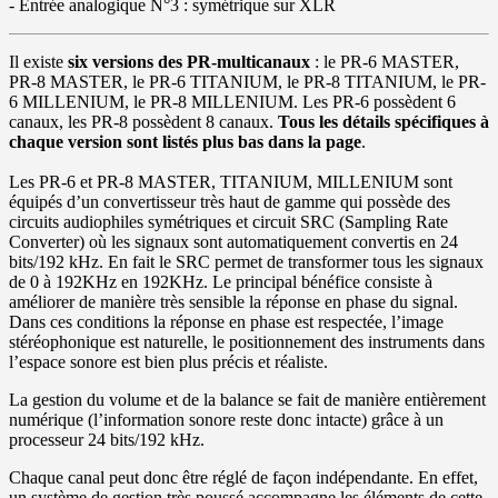
- Entrée analogique N°3 : symétrique sur XLR
Il existe
six versions des PR-multicanaux
: le PR-6 MASTER,
PR-8 MASTER, le PR-6 TITANIUM, le PR-8 TITANIUM, le PR-
6 MILLENIUM, le PR-8 MILLENIUM. Les PR-6 possèdent 6
canaux, les PR-8 possèdent 8 canaux.
Tous les détails spécifiques à
chaque version sont listés plus bas dans la page
.
Les PR-6 et PR-8 MASTER, TITANIUM, MILLENIUM sont
équipés d’un convertisseur très haut de gamme qui possède des
circuits audiophiles symétriques et circuit SRC (Sampling Rate
Converter) où les signaux sont automatiquement convertis en 24
bits/192 kHz. En fait le SRC permet de transformer tous les signaux
de 0 à 192KHz en 192KHz. Le principal bénéfice consiste à
améliorer de manière très sensible la réponse en phase du signal.
Dans ces conditions la réponse en phase est respectée, l’image
stéréophonique est naturelle, le positionnement des instruments dans
l’espace sonore est bien plus précis et réaliste.
La gestion du volume et de la balance se fait de manière entièrement
numérique (l’information sonore reste donc intacte) grâce à un
processeur 24 bits/192 kHz.
Chaque canal peut donc être réglé de façon indépendante. En effet,
un système de gestion très poussé accompagne les éléments de cette