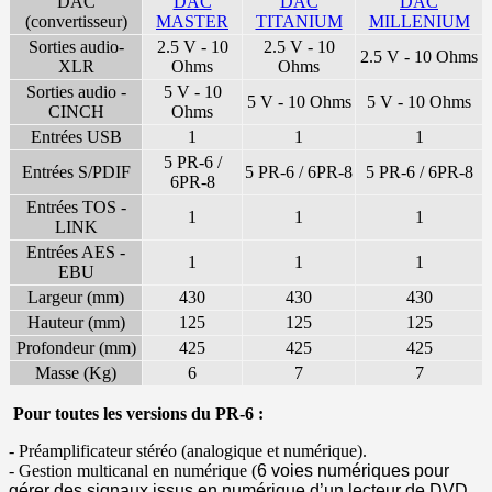
DAC
DAC
DAC
DAC
(convertisseur)
MASTER
TITANIUM
MILLENIUM
Sorties audio-
2.5 V - 10
2.5 V - 10
2.5 V - 10 Ohms
XLR
Ohms
Ohms
Sorties audio -
5 V - 10
5 V - 10 Ohms
5 V - 10 Ohms
CINCH
Ohms
Entrées USB
1
1
1
5 PR-6 /
Entrées S/PDIF
5 PR-6 / 6PR-8
5 PR-6 / 6PR-8
6PR-8
Entrées TOS -
1
1
1
LINK
Entrées AES -
1
1
1
EBU
Largeur (mm)
430
430
430
Hauteur (mm)
125
125
125
Profondeur (mm)
425
425
425
Masse (Kg)
6
7
7
Pour toutes les versions du PR-6 :
- Préamplificateur stéréo (analogique et numérique).
- Gestion multicanal en numérique (
6 voies numériques pour
gérer des signaux issus en numérique
d’un lecteur de DVD