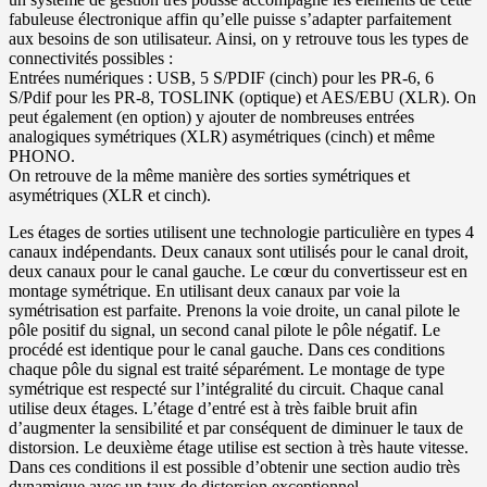
fabuleuse électronique affin qu’elle puisse s’adapter parfaitement
aux besoins de son utilisateur. Ainsi, on y retrouve tous les types de
connectivités possibles :
Entrées numériques : USB, 5 S/PDIF (cinch) pour les PR-6, 6
S/Pdif pour les PR-8, TOSLINK (optique) et AES/EBU (XLR). On
peut également (en option) y ajouter de nombreuses entrées
analogiques symétriques (XLR) asymétriques (cinch) et même
PHONO.
On retrouve de la même manière des sorties symétriques et
asymétriques (XLR et cinch).
Les étages de sorties utilisent une technologie particulière en types 4
canaux indépendants. Deux canaux sont utilisés pour le canal droit,
deux canaux pour le canal gauche. Le cœur du convertisseur est en
montage symétrique. En utilisant deux canaux par voie la
symétrisation est parfaite. Prenons la voie droite, un canal pilote le
pôle positif du signal, un second canal pilote le pôle négatif. Le
procédé est identique pour le canal gauche. Dans ces conditions
chaque pôle du signal est traité séparément. Le montage de type
symétrique est respecté sur l’intégralité du circuit. Chaque canal
utilise deux étages. L’étage d’entré est à très faible bruit afin
d’augmenter la sensibilité et par conséquent de diminuer le taux de
distorsion. Le deuxième étage utilise est section à très haute vitesse.
Dans ces conditions il est possible d’obtenir une section audio très
dynamique avec un taux de distorsion exceptionnel.