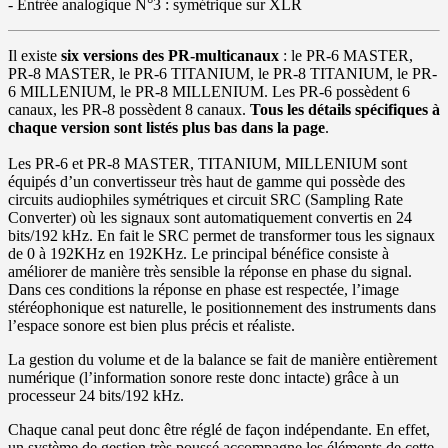
- Entrée analogique N°3 : symétrique sur XLR
Il existe
six versions des PR-multicanaux
: le PR-6 MASTER,
PR-8 MASTER, le PR-6 TITANIUM, le PR-8 TITANIUM, le PR-
6 MILLENIUM, le PR-8 MILLENIUM. Les PR-6 possèdent 6
canaux, les PR-8 possèdent 8 canaux.
Tous les détails spécifiques à
chaque version sont listés plus bas dans la page
.
Les PR-6 et PR-8 MASTER, TITANIUM, MILLENIUM sont
équipés d’un convertisseur très haut de gamme qui possède des
circuits audiophiles symétriques et circuit SRC (Sampling Rate
Converter) où les signaux sont automatiquement convertis en 24
bits/192 kHz. En fait le SRC permet de transformer tous les signaux
de 0 à 192KHz en 192KHz. Le principal bénéfice consiste à
améliorer de manière très sensible la réponse en phase du signal.
Dans ces conditions la réponse en phase est respectée, l’image
stéréophonique est naturelle, le positionnement des instruments dans
l’espace sonore est bien plus précis et réaliste.
La gestion du volume et de la balance se fait de manière entièrement
numérique (l’information sonore reste donc intacte) grâce à un
processeur 24 bits/192 kHz.
Chaque canal peut donc être réglé de façon indépendante. En effet,
un système de gestion très poussé accompagne les éléments de cette