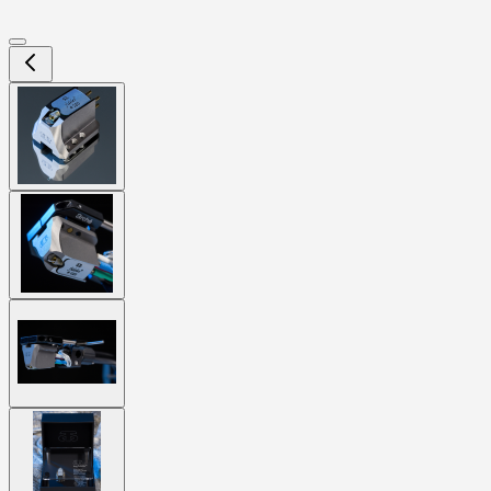
View
larger
image
View
larger
image
View
larger
image
View
larger
image