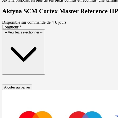
Aktyna propose, en plus de ses pieds connus et reconnus, une gamme co
Aktyna SCM Cortex Master Reference H
Disponible sur commande de 4-6 jours
Longueur
*
-- Veuillez sélectionner --
Ajouter au panier