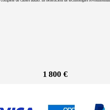
mplète de câbles audio. Ils bénéficient de technologies révolutionnair
P
1 800 €