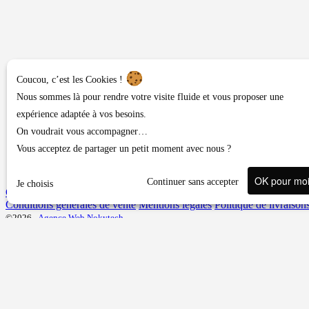
Coucou, c’est les Cookies !
Nous sommes là pour rendre votre visite fluide et vous proposer une
expérience adaptée à vos besoins.
On voudrait vous accompagner…
Vous acceptez de partager un petit moment avec nous ?
OK pour mo
Continuer sans accepter
Je choisis
Contact ou demandes diverses
Conditions générales de vente
Mentions légales
Politique de livraison
©2026 -
Agence Web Nokytech
Une question, un conseil ?
Veuillez vous connecter pour accéder au formulaire.